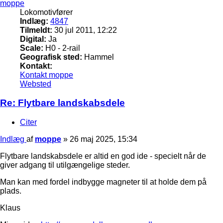
moppe
Lokomotivfører
Indlæg:
4847
Tilmeldt:
30 jul 2011, 12:22
Digital:
Ja
Scale:
H0 - 2-rail
Geografisk sted:
Hammel
Kontakt:
Kontakt moppe
Websted
Re: Flytbare landskabsdele
Citer
Indlæg
af
moppe
»
26 maj 2025, 15:34
Flytbare landskabsdele er altid en god ide - specielt når de
giver adgang til utilgængelige steder.
Man kan med fordel indbygge magneter til at holde dem på
plads.
Klaus