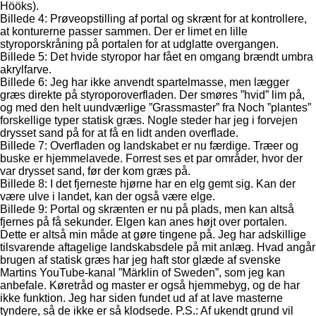
Hööks).
Billede 4: Prøveopstilling af portal og skrænt for at kontrollere,
at konturerne passer sammen. Der er limet en lille
styroporskråning på portalen for at udglatte overgangen.
Billede 5: Det hvide styropor har fået en omgang brændt umbra
akrylfarve.
Billede 6: Jeg har ikke anvendt spartelmasse, men lægger
græs direkte på styroporoverfladen. Der smøres ”hvid” lim på,
og med den helt uundværlige ”Grassmaster” fra Noch ”plantes”
forskellige typer statisk græs. Nogle steder har jeg i forvejen
drysset sand på for at få en lidt anden overflade.
Billede 7: Overfladen og landskabet er nu færdige. Træer og
buske er hjemmelavede. Forrest ses et par områder, hvor der
var drysset sand, før der kom græs på.
Billede 8: I det fjerneste hjørne har en elg gemt sig. Kan der
være ulve i landet, kan der også være elge.
Billede 9: Portal og skrænten er nu på plads, men kan altså
fjernes på få sekunder. Elgen kan anes højt over portalen.
Dette er altså min måde at gøre tingene på. Jeg har adskillige
tilsvarende aftagelige landskabsdele på mit anlæg. Hvad angår
brugen af statisk græs har jeg haft stor glæde af svenske
Martins YouTube-kanal ”Märklin of Sweden”, som jeg kan
anbefale. Køretråd og master er også hjemmebyg, og de har
ikke funktion. Jeg har siden fundet ud af at lave masterne
tyndere, så de ikke er så klodsede. P.S.: Af ukendt grund vil