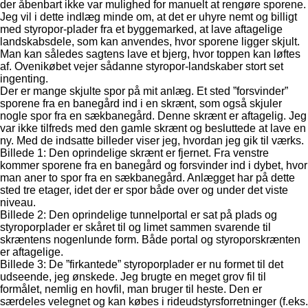
der åbenbart ikke var mulighed for manuelt at rengøre sporene.
Jeg vil i dette indlæg minde om, at det er uhyre nemt og billigt
med styropor-plader fra et byggemarked, at lave aftagelige
landskabsdele, som kan anvendes, hvor sporene ligger skjult.
Man kan således sagtens lave et bjerg, hvor toppen kan løftes
af. Ovenikøbet vejer sådanne styropor-landskaber stort set
ingenting.
Der er mange skjulte spor på mit anlæg. Et sted ”forsvinder”
sporene fra en banegård ind i en skrænt, som også skjuler
nogle spor fra en sækbanegård. Denne skrænt er aftagelig. Jeg
var ikke tilfreds med den gamle skrænt og besluttede at lave en
ny. Med de indsatte billeder viser jeg, hvordan jeg gik til værks.
Billede 1: Den oprindelige skrænt er fjernet. Fra venstre
kommer sporene fra en banegård og forsvinder ind i dybet, hvor
man aner to spor fra en sækbanegård. Anlægget har på dette
sted tre etager, idet der er spor både over og under det viste
niveau.
Billede 2: Den oprindelige tunnelportal er sat på plads og
styroporplader er skåret til og limet sammen svarende til
skræntens nogenlunde form. Både portal og styroporskrænten
er aftagelige.
Billede 3: De ”firkantede” styroporplader er nu formet til det
udseende, jeg ønskede. Jeg brugte en meget grov fil til
formålet, nemlig en hovfil, man bruger til heste. Den er
særdeles velegnet og kan købes i rideudstyrsforretninger (f.eks.