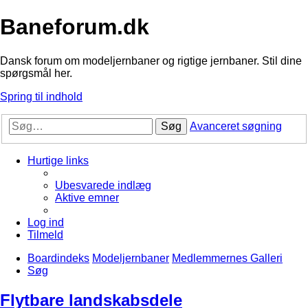
Baneforum.dk
Dansk forum om modeljernbaner og rigtige jernbaner. Stil dine
spørgsmål her.
Spring til indhold
Søg
Avanceret søgning
Hurtige links
Ubesvarede indlæg
Aktive emner
Log ind
Tilmeld
Boardindeks
Modeljernbaner
Medlemmernes Galleri
Søg
Flytbare landskabsdele