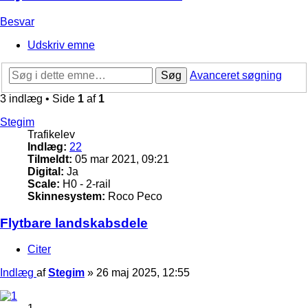
Besvar
Udskriv emne
Søg
Avanceret søgning
3 indlæg • Side
1
af
1
Stegim
Trafikelev
Indlæg:
22
Tilmeldt:
05 mar 2021, 09:21
Digital:
Ja
Scale:
H0 - 2-rail
Skinnesystem:
Roco Peco
Flytbare landskabsdele
Citer
Indlæg
af
Stegim
»
26 maj 2025, 12:55