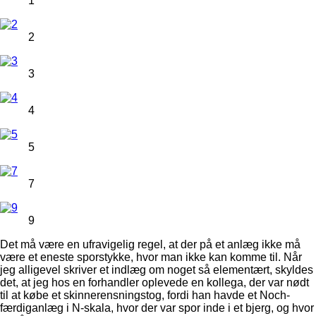
1
2
3
4
5
7
9
Det må være en ufravigelig regel, at der på et anlæg ikke må
være et eneste sporstykke, hvor man ikke kan komme til. Når
jeg alligevel skriver et indlæg om noget så elementært, skyldes
det, at jeg hos en forhandler oplevede en kollega, der var nødt
til at købe et skinnerensningstog, fordi han havde et Noch-
færdiganlæg i N-skala, hvor der var spor inde i et bjerg, og hvor