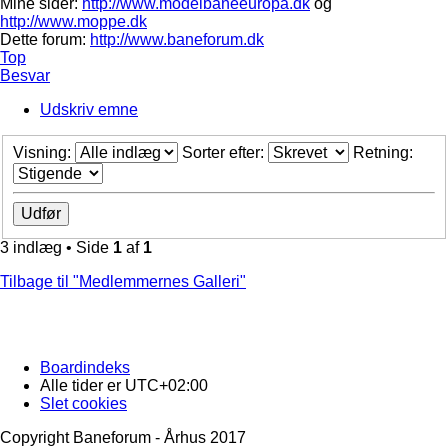
Mine sider:
http://www.modelbaneeuropa.dk
og
http://www.moppe.dk
Dette forum:
http://www.baneforum.dk
Top
Besvar
Udskriv emne
Visning:
Sorter efter:
Retning:
3 indlæg • Side
1
af
1
Tilbage til "Medlemmernes Galleri"
Boardindeks
Alle tider er
UTC+02:00
Slet cookies
Copyright Baneforum - Århus 2017