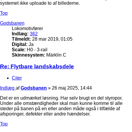
systemet ikke uploade to af billederne.
Top
Godsbanen
Lokomotivfører
Indlæg:
362
Tilmeldt:
28 mar 2019, 01:05
Digital:
Ja
Scale:
H0 - 3-rail
Skinnesystem:
Märklin C
Re: Flytbare landskabsdele
Citer
Indlæg
af
Godsbanen
»
26 maj 2025, 14:44
Det er en udmærket løsning. Har selv brugt en del styropor.
Under alle omstændigheder skal man kunne komme til alle
steder på banen på en eller anden måde også i tilfælde af
afsporinger, defekter eller andre hændelser.
Top