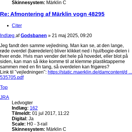
Skinnesystem:
Märklin C
Re: Afmontering af Märklin vogn 48295
Citer
Indlæg
af
Godsbanen
»
21 maj 2025, 09:20
Jeg fandt den samme vejledning. Man kan se, at den lange,
røde overdel (bæredelen) bliver klikket ned i hjul/bogie-delen i
hver ende. Hvis man vender det hele på hovedet, eller blot på
siden, kan man så ikke komme til at klemme plastiktapperne
sammen med en fin tang, så overdelen kan frigøres?
Link til "vejledningen":
https://static.maerklin.de/damcontent/d ...
535705.pdf
Top
JRA
Ledvogter
Indlæg:
162
Tilmeldt:
01 jul 2017, 11:22
Digital:
Ja
Scale:
H0 - 3-rail
Skinnesystem:
Märklin C