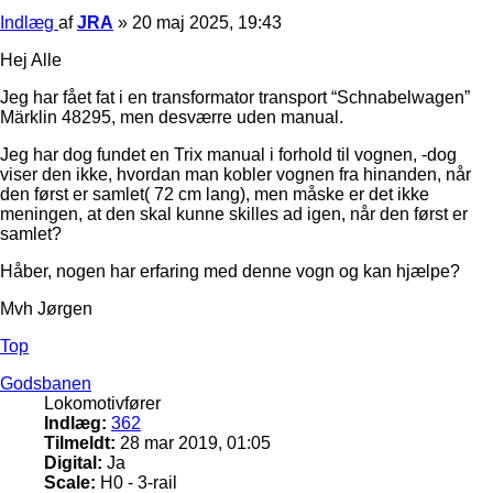
Indlæg
af
JRA
»
20 maj 2025, 19:43
Hej Alle
Jeg har fået fat i en transformator transport “Schnabelwagen”
Märklin 48295, men desværre uden manual.
Jeg har dog fundet en Trix manual i forhold til vognen, -dog
viser den ikke, hvordan man kobler vognen fra hinanden, når
den først er samlet( 72 cm lang), men måske er det ikke
meningen, at den skal kunne skilles ad igen, når den først er
samlet?
Håber, nogen har erfaring med denne vogn og kan hjælpe?
Mvh Jørgen
Top
Godsbanen
Lokomotivfører
Indlæg:
362
Tilmeldt:
28 mar 2019, 01:05
Digital:
Ja
Scale:
H0 - 3-rail