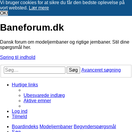
Vi bruger cookies for at sikre du får den bedste oplevelse på
vort websted.
Lær mere
OK!
Baneforum.dk
Dansk forum om modeljernbaner og rigtige jernbaner. Stil dine
spørgsmål her.
Spring til indhold
Søg
Avanceret søgning
Hurtige links
Ubesvarede indlæg
Aktive emner
Log ind
Tilmeld
Boardindeks
Modeljernbaner
Begynderspørgsmål
Søg