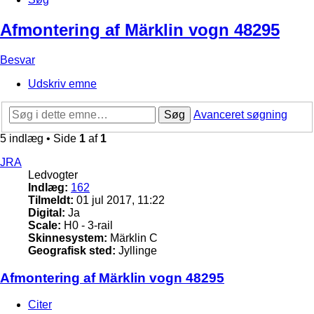
Afmontering af Märklin vogn 48295
Besvar
Udskriv emne
Søg
Avanceret søgning
5 indlæg • Side
1
af
1
JRA
Ledvogter
Indlæg:
162
Tilmeldt:
01 jul 2017, 11:22
Digital:
Ja
Scale:
H0 - 3-rail
Skinnesystem:
Märklin C
Geografisk sted:
Jyllinge
Afmontering af Märklin vogn 48295
Citer