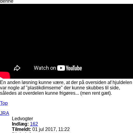
denne
En anden løsning kunne være, at der på oversiden af hjuldelen
var nogle af "plastikdimserne" der kunne skubbes til side,
således at overdelen kunne frigøres... (men rent gæt).
Top
JRA
Ledvogter
Indlæg:
162
Tilmeldt:
01 jul 2017, 11:22