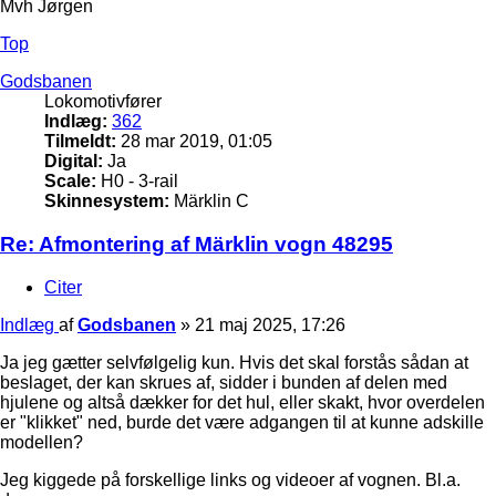
Mvh Jørgen
Top
Godsbanen
Lokomotivfører
Indlæg:
362
Tilmeldt:
28 mar 2019, 01:05
Digital:
Ja
Scale:
H0 - 3-rail
Skinnesystem:
Märklin C
Re: Afmontering af Märklin vogn 48295
Citer
Indlæg
af
Godsbanen
»
21 maj 2025, 17:26
Ja jeg gætter selvfølgelig kun. Hvis det skal forstås sådan at
beslaget, der kan skrues af, sidder i bunden af delen med
hjulene og altså dækker for det hul, eller skakt, hvor overdelen
er "klikket" ned, burde det være adgangen til at kunne adskille
modellen?
Jeg kiggede på forskellige links og videoer af vognen. Bl.a.