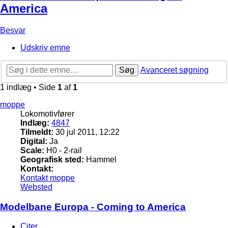
America
Besvar
Udskriv emne
Søg
Avanceret søgning
1 indlæg • Side
1
af
1
moppe
Lokomotivfører
Indlæg:
4847
Tilmeldt:
30 jul 2011, 12:22
Digital:
Ja
Scale:
H0 - 2-rail
Geografisk sted:
Hammel
Kontakt:
Kontakt moppe
Websted
Modelbane Europa - Coming to America
Citer