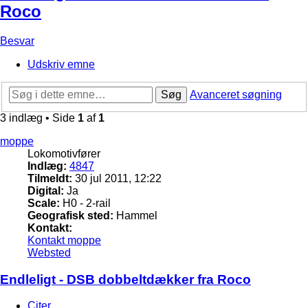
Roco
Besvar
Udskriv emne
Søg
Avanceret søgning
3 indlæg • Side
1
af
1
moppe
Lokomotivfører
Indlæg:
4847
Tilmeldt:
30 jul 2011, 12:22
Digital:
Ja
Scale:
H0 - 2-rail
Geografisk sted:
Hammel
Kontakt:
Kontakt moppe
Websted
Endleligt - DSB dobbeltdækker fra Roco
Citer