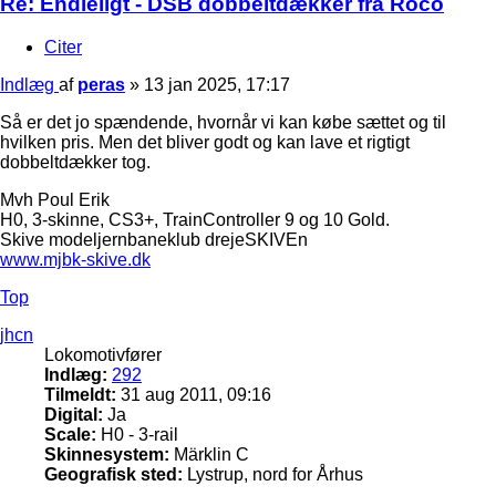
Re: Endleligt - DSB dobbeltdækker fra Roco
Citer
Indlæg
af
peras
»
13 jan 2025, 17:17
Så er det jo spændende, hvornår vi kan købe sættet og til
hvilken pris. Men det bliver godt og kan lave et rigtigt
dobbeltdækker tog.
Mvh Poul Erik
H0, 3-skinne, CS3+, TrainController 9 og 10 Gold.
Skive modeljernbaneklub drejeSKIVEn
www.mjbk-skive.dk
Top
jhcn
Lokomotivfører
Indlæg:
292
Tilmeldt:
31 aug 2011, 09:16
Digital:
Ja
Scale:
H0 - 3-rail
Skinnesystem:
Märklin C
Geografisk sted:
Lystrup, nord for Århus