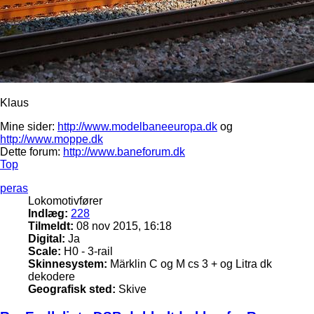
Klaus
Mine sider:
http://www.modelbaneeuropa.dk
og
http://www.moppe.dk
Dette forum:
http://www.baneforum.dk
Top
peras
Lokomotivfører
Indlæg:
228
Tilmeldt:
08 nov 2015, 16:18
Digital:
Ja
Scale:
H0 - 3-rail
Skinnesystem:
Märklin C og M cs 3 + og Litra dk
dekodere
Geografisk sted:
Skive