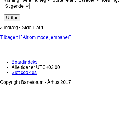
Visning:
Sorter efter:
Retning:
3 indlæg • Side
1
af
1
Tilbage til "Alt om modeljernbaner"
Boardindeks
Alle tider er
UTC+02:00
Slet cookies
Copyright Baneforum - Århus 2017