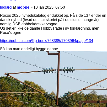
Indlæg
af
moppe
»
13 jan 2025, 07:50
Rocos 2025 nyhedskatalog er dukket op. På side 137 er der en
dansk nyhed (hvad det har skortet på i de sidste mange år),
nemlig DSB dobbeltdækkervogne.
Og det er ikke de gamle HobbyTrade i ny forklædning, men
Roco's egne
https://publuu.com/flip-book/768385/1703964/page/134
Så kan man endeligt bygge denne