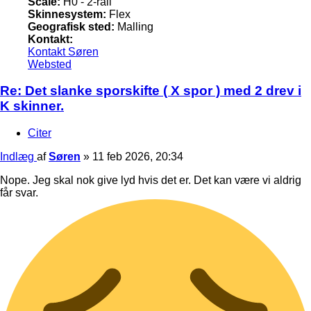
Scale:
H0 - 2-rail
Skinnesystem:
Flex
Geografisk sted:
Malling
Kontakt:
Kontakt Søren
Websted
Re: Det slanke sporskifte ( X spor ) med 2 drev i
K skinner.
Citer
Indlæg
af
Søren
»
11 feb 2026, 20:34
Nope. Jeg skal nok give lyd hvis det er. Det kan være vi aldrig
får svar.