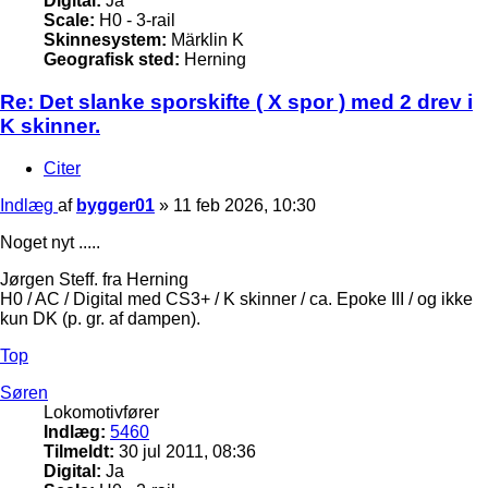
Digital:
Ja
Scale:
H0 - 3-rail
Skinnesystem:
Märklin K
Geografisk sted:
Herning
Re: Det slanke sporskifte ( X spor ) med 2 drev i
K skinner.
Citer
Indlæg
af
bygger01
»
11 feb 2026, 10:30
Noget nyt .....
Jørgen Steff. fra Herning
H0 / AC / Digital med CS3+ / K skinner / ca. Epoke III / og ikke
kun DK (p. gr. af dampen).
Top
Søren
Lokomotivfører
Indlæg:
5460
Tilmeldt:
30 jul 2011, 08:36
Digital:
Ja