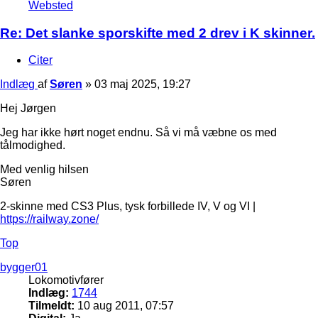
Websted
Re: Det slanke sporskifte med 2 drev i K skinner.
Citer
Indlæg
af
Søren
»
03 maj 2025, 19:27
Hej Jørgen
Jeg har ikke hørt noget endnu. Så vi må væbne os med
tålmodighed.
Med venlig hilsen
Søren
2-skinne med CS3 Plus, tysk forbillede IV, V og VI |
https://railway.zone/
Top
bygger01
Lokomotivfører
Indlæg:
1744
Tilmeldt:
10 aug 2011, 07:57