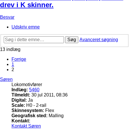
drev i K skinner.
Besvar
Udskriv emne
Søg
Avanceret søgning
13 indlæg
Forrige
1
2
Søren
Lokomotivfører
Indlæg:
5460
Tilmeldt:
30 jul 2011, 08:36
Digital:
Ja
Scale:
H0 - 2-rail
Skinnesystem:
Flex
Geografisk sted:
Malling
Kontakt:
Kontakt Søren