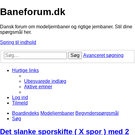
Baneforum.dk
Dansk forum om modeljernbaner og rigtige jernbaner. Stil dine
spørgsmål her.
Spring til indhold
Søg
Avanceret søgning
Hurtige links
Ubesvarede indlæg
Aktive emner
Log ind
Tilmeld
Boardindeks
Modeljernbaner
Begynderspørgsmål
Søg
Det slanke sporskifte ( X spor ) med 2