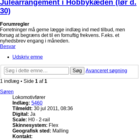
Julearrangement i Hobbykæden (lør d.
30)
Forumregler
Forretninger må gerne lægge indlæg ind med tilbud, men
forsøg at begræns det til en fornuftig frekvens. F.eks. et
nyhedsbrev engang i måneden.
Besvar
Udskriv emne
Søg
Avanceret søgning
1 indlæg • Side
1
af
1
Søren
Lokomotivfører
Indlæg:
5460
Tilmeldt:
30 jul 2011, 08:36
Digital:
Ja
Scale:
H0 - 2-rail
Skinnesystem:
Flex
Geografisk sted:
Malling
Kontakt: