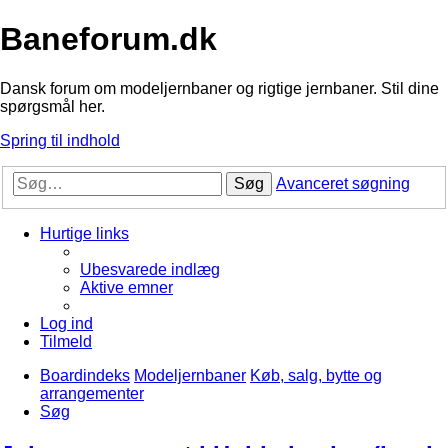
Baneforum.dk
Dansk forum om modeljernbaner og rigtige jernbaner. Stil dine
spørgsmål her.
Spring til indhold
Søg
Avanceret søgning
Hurtige links
Ubesvarede indlæg
Aktive emner
Log ind
Tilmeld
Boardindeks
Modeljernbaner
Køb, salg, bytte og
arrangementer
Søg