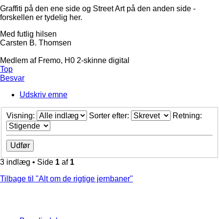
Graffiti på den ene side og Street Art på den anden side -
forskellen er tydelig her.
Med futlig hilsen
Carsten B. Thomsen
Medlem af Fremo, H0 2-skinne digital
Top
Besvar
Udskriv emne
Visning:
Sorter efter:
Retning:
3 indlæg • Side
1
af
1
Tilbage til "Alt om de rigtige jernbaner"