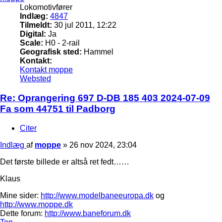
Lokomotivfører
Indlæg:
4847
Tilmeldt:
30 jul 2011, 12:22
Digital:
Ja
Scale:
H0 - 2-rail
Geografisk sted:
Hammel
Kontakt:
Kontakt moppe
Websted
Re: Oprangering 697 D-DB 185 403 2024-07-09
Fa som 44751 til Padborg
Citer
Indlæg
af
moppe
»
26 nov 2024, 23:04
Det første billede er altså ret fedt……
Klaus
Mine sider:
http://www.modelbaneeuropa.dk
og
http://www.moppe.dk
Dette forum:
http://www.baneforum.dk