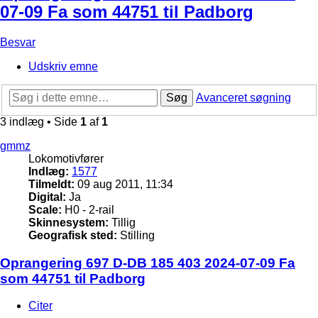
07-09 Fa som 44751 til Padborg
Besvar
Udskriv emne
Søg
Avanceret søgning
3 indlæg • Side
1
af
1
gmmz
Lokomotivfører
Indlæg:
1577
Tilmeldt:
09 aug 2011, 11:34
Digital:
Ja
Scale:
H0 - 2-rail
Skinnesystem:
Tillig
Geografisk sted:
Stilling
Oprangering 697 D-DB 185 403 2024-07-09 Fa
som 44751 til Padborg
Citer