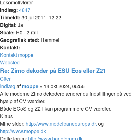
Lokomotivfører
Indlæg:
4847
Tilmeldt:
30 jul 2011, 12:22
Digital:
Ja
Scale:
H0 - 2-rail
Geografisk sted:
Hammel
Kontakt:
Kontakt moppe
Websted
Re: Zimo dekoder på ESU Eos eller Z21
Citer
Indlæg
af
moppe
»
14 okt 2024, 05:55
Alle moderne Zimo dekodere ændrer du indstillinger på ved
hjælp af CV værdier.
Både ECoS og Z21 kan programmere CV værdier.
Klaus
Mine sider:
http://www.modelbaneeuropa.dk
og
http://www.moppe.dk
Dette forum:
http://www.baneforum.dk