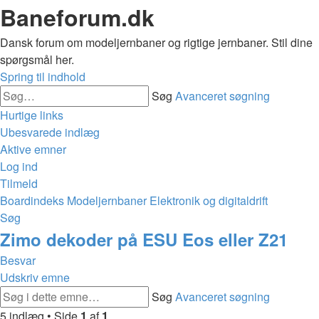
Baneforum.dk
Dansk forum om modeljernbaner og rigtige jernbaner. Stil dine
spørgsmål her.
Spring til indhold
Søg
Avanceret søgning
Hurtige links
Ubesvarede indlæg
Aktive emner
Log ind
Tilmeld
Boardindeks
Modeljernbaner
Elektronik og digitaldrift
Søg
Zimo dekoder på ESU Eos eller Z21
Besvar
Udskriv emne
Søg
Avanceret søgning
5 indlæg • Side
1
af
1