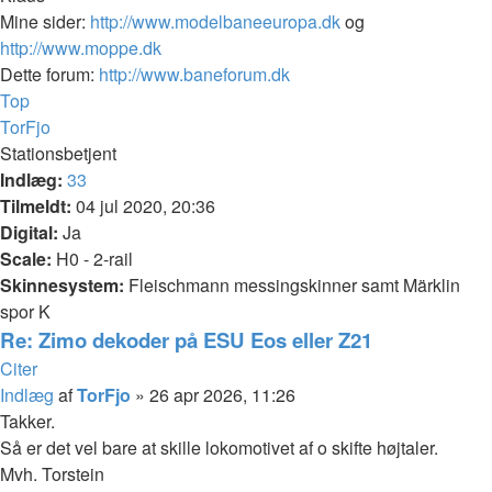
Mine sider:
http://www.modelbaneeuropa.dk
og
http://www.moppe.dk
Dette forum:
http://www.baneforum.dk
Top
TorFjo
Stationsbetjent
Indlæg:
33
Tilmeldt:
04 jul 2020, 20:36
Digital:
Ja
Scale:
H0 - 2-rail
Skinnesystem:
Fleischmann messingskinner samt Märklin
spor K
Re: Zimo dekoder på ESU Eos eller Z21
Citer
Indlæg
af
TorFjo
»
26 apr 2026, 11:26
Takker.
Så er det vel bare at skille lokomotivet af o skifte højtaler.
Mvh. Torstein