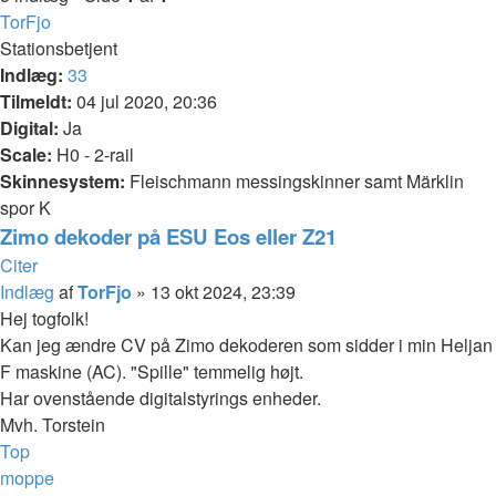
TorFjo
Stationsbetjent
Indlæg:
33
Tilmeldt:
04 jul 2020, 20:36
Digital:
Ja
Scale:
H0 - 2-rail
Skinnesystem:
Fleischmann messingskinner samt Märklin
spor K
Zimo dekoder på ESU Eos eller Z21
Citer
Indlæg
af
TorFjo
»
13 okt 2024, 23:39
Hej togfolk!
Kan jeg ændre CV på Zimo dekoderen som sidder i min Heljan
F maskine (AC). "Spille" temmelig højt.
Har ovenstående digitalstyrings enheder.
Mvh. Torstein
Top
moppe