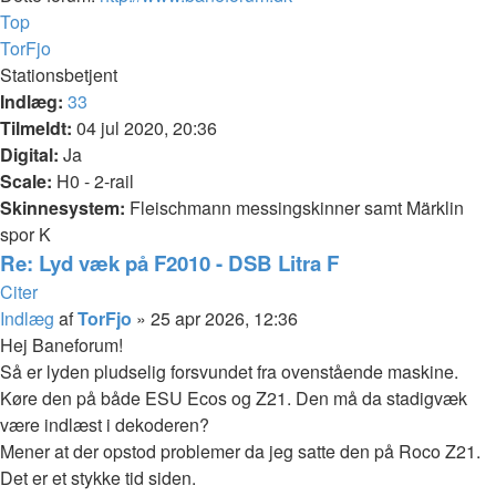
Top
TorFjo
Stationsbetjent
Indlæg:
33
Tilmeldt:
04 jul 2020, 20:36
Digital:
Ja
Scale:
H0 - 2-rail
Skinnesystem:
Fleischmann messingskinner samt Märklin
spor K
Re: Lyd væk på F2010 - DSB Litra F
Citer
Indlæg
af
TorFjo
»
25 apr 2026, 12:36
Hej Baneforum!
Så er lyden pludselig forsvundet fra ovenstående maskine.
Køre den på både ESU Ecos og Z21. Den må da stadigvæk
være indlæst i dekoderen?
Mener at der opstod problemer da jeg satte den på Roco Z21.
Det er et stykke tid siden.