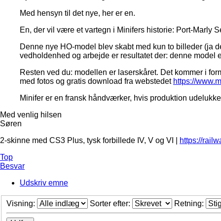
Med hensyn til det nye, her er en.
En, der vil være et vartegn i Minifers historie: Port-Marly S
Denne nye HO-model blev skabt med kun to billeder (ja d
vedholdenhed og arbejde er resultatet der: denne model er r
Resten ved du: modellen er laserskåret. Det kommer i form 
med fotos og gratis download fra webstedet
https://www.mi
Minifer er en fransk håndværker, hvis produktion udelukken
Med venlig hilsen
Søren
2-skinne med CS3 Plus, tysk forbillede IV, V og VI |
https://rail
Top
Besvar
Udskriv emne
Visning:
Sorter efter:
Retning: