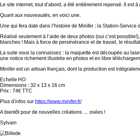
Le site internet, tout d'abord, a été entièrement repensé. Il est 
Quant aux nouveautés, en voici une.
Une qui fera date dans l’histoire de Minifer : la Station-Service 
Réalisé seulement à l’aide de deux photos (oui c’est possible!
blanches ! Mais à force de persévérance et de travail, le résulta
La suite vous la connaissez : la maquette est découpée au laser.
une notice richement illustrée en photos et en libre téléchargem
Minifer est un artisan français, dont la production est intégrale
Echelle HO
Dimensions : 32 x 13 x 16 cm
Prix : 74€ TTC
Plus d'infos sur
https://www.minifer.fr/
A bientôt pour de nouvelles créations … osées !
Sylvain