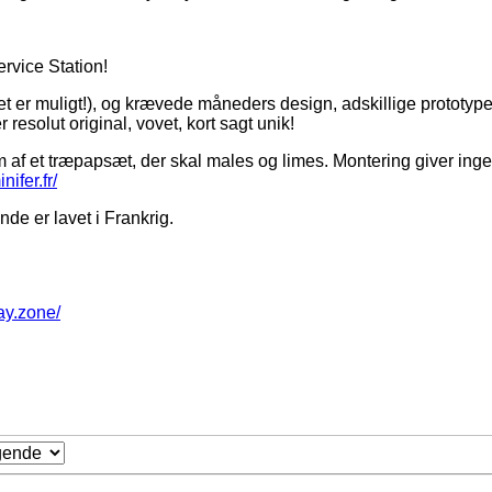
ervice Station!
et er muligt!), og krævede måneders design, adskillige prototy
esolut original, vovet, kort sagt unik!
af et træpapsæt, der skal males og limes. Montering giver ingen 
nifer.fr/
de er lavet i Frankrig.
way.zone/