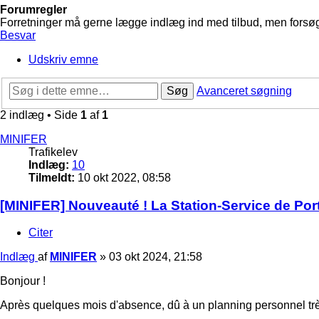
Forumregler
Forretninger må gerne lægge indlæg ind med tilbud, men forsøg 
Besvar
Udskriv emne
Søg
Avanceret søgning
2 indlæg • Side
1
af
1
MINIFER
Trafikelev
Indlæg:
10
Tilmeldt:
10 okt 2022, 08:58
[MINIFER] Nouveauté ! La Station-Service de Port
Citer
Indlæg
af
MINIFER
»
03 okt 2024, 21:58
Bonjour !
Après quelques mois d'absence, dû à un planning personnel très 