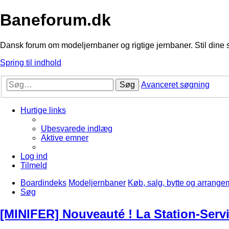
Baneforum.dk
Dansk forum om modeljernbaner og rigtige jernbaner. Stil dine 
Spring til indhold
Søg
Avanceret søgning
Hurtige links
Ubesvarede indlæg
Aktive emner
Log ind
Tilmeld
Boardindeks
Modeljernbaner
Køb, salg, bytte og arrange
Søg
[MINIFER] Nouveauté ! La Station-Servi