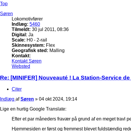
Top
Søren
Lokomotivfører
Indlæg:
5460
Tilmeldt:
30 jul 2011, 08:36
Digital:
Ja
Scale:
H0 - 2-rail
Skinnesystem:
Flex
Geografisk sted:
Malling
Kontakt:
Kontakt Søren
Websted
Re: [MINIFER] Nouveauté ! La Station-Service de 
Citer
Indlæg
af
Søren
»
04 okt 2024, 19:14
Lige en hurtig Google Translate:
Efter et par måneders fravær på grund af en meget travl per
Hjemmesiden er først og fremmest blevet fuldstændig red