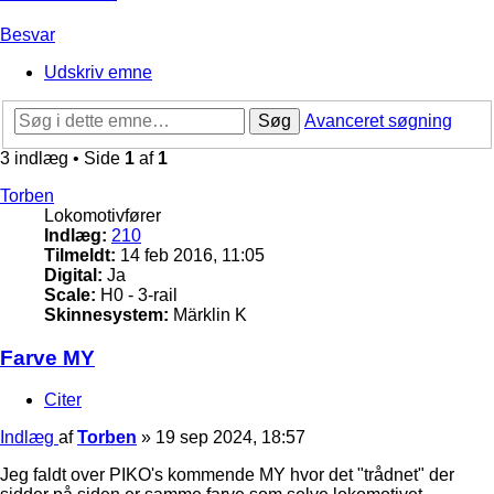
Besvar
Udskriv emne
Søg
Avanceret søgning
3 indlæg • Side
1
af
1
Torben
Lokomotivfører
Indlæg:
210
Tilmeldt:
14 feb 2016, 11:05
Digital:
Ja
Scale:
H0 - 3-rail
Skinnesystem:
Märklin K
Farve MY
Citer
Indlæg
af
Torben
»
19 sep 2024, 18:57
Jeg faldt over PIKO's kommende MY hvor det "trådnet" der