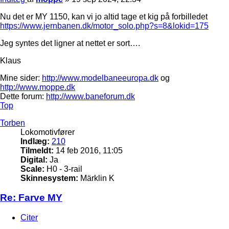
Nu det er MY 1150, kan vi jo altid tage et kig på forbilledet
https://www.jernbanen.dk/motor_solo.php?s=8&lokid=175
Jeg syntes det ligner at nettet er sort….
Klaus
Mine sider:
http://www.modelbaneeuropa.dk
og
http://www.moppe.dk
Dette forum:
http://www.baneforum.dk
Top
Torben
Lokomotivfører
Indlæg:
210
Tilmeldt:
14 feb 2016, 11:05
Digital:
Ja
Scale:
H0 - 3-rail
Skinnesystem:
Märklin K
Re: Farve MY
Citer