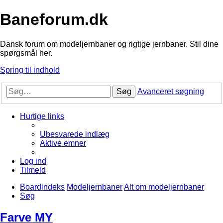
Baneforum.dk
Dansk forum om modeljernbaner og rigtige jernbaner. Stil dine
spørgsmål her.
Spring til indhold
Søg
Avanceret søgning
Hurtige links
Ubesvarede indlæg
Aktive emner
Log ind
Tilmeld
Boardindeks
Modeljernbaner
Alt om modeljernbaner
Søg
Farve MY