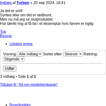
Indlæg
af
Torben
»
20 sep 2024, 18:41
Ja det er sort!
Syntes ikke om det er rødbrunt.
Men nu må jeg se slutproduktet.
Har tænkt mig at få fat i et eksemplar hvis farven er rigtig
Top
Besvar
Udskriv emne
Visning:
Sorter efter:
Retning:
3 indlæg • Side
1
af
1
Tilbage til "Alt om modeljernbaner"
Boardindeks