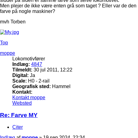
sidder på siden er samme farve som selve lokomotivet.
Men plejer de ikke være enten grå som taget ? Eller var de den
farve på nogle maskiner?
mvh Torben
Top
moppe
Lokomotivfører
Indlæg:
4847
Tilmeldt:
30 jul 2011, 12:22
Digital:
Ja
Scale:
H0 - 2-rail
Geografisk sted:
Hammel
Kontakt:
Kontakt moppe
Websted
Re: Farve MY
Citer
Indlæg
af
moppe
»
19 sep 2024, 22:34