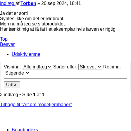
Indlæg
af
Torben
»
20 sep 2024, 18:41
Ja det er sort!
Syntes ikke om det er rødbrunt.
Men nu må jeg se slutproduktet.
Har tænkt mig at få fat i et eksemplar hvis farven er rigtig
Top
Besvar
Udskriv emne
Visning:
Sorter efter:
Retning:
3 indlæg • Side
1
af
1
Tilbage til "Alt om modeljernbaner"
Boardindeks