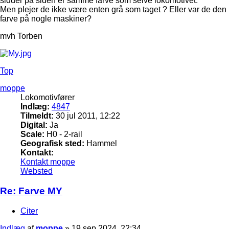
sidder på siden er samme farve som selve lokomotivet.
Men plejer de ikke være enten grå som taget ? Eller var de den
farve på nogle maskiner?
mvh Torben
Top
moppe
Lokomotivfører
Indlæg:
4847
Tilmeldt:
30 jul 2011, 12:22
Digital:
Ja
Scale:
H0 - 2-rail
Geografisk sted:
Hammel
Kontakt:
Kontakt moppe
Websted
Re: Farve MY
Citer
Indlæg
af
moppe
»
19 sep 2024, 22:34