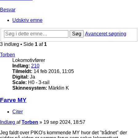
Besvar
Udskriv emne
Søg
Avanceret søgning
3 indlæg • Side
1
af
1
Torben
Lokomotivfører
Indlæg:
210
Tilmeldt:
14 feb 2016, 11:05
Digital:
Ja
Scale:
H0 - 3-rail
Skinnesystem:
Märklin K
Farve MY
Citer
Indlæg
af
Torben
»
19 sep 2024, 18:57
Jeg faldt over PIKO's kommende MY hvor det "trådnet" der