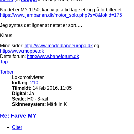
Nu det er MY 1150, kan vi jo altid tage et kig på forbilledet
https://www.jernbanen.dk/motor_solo.php?s=8&lokid=175
Jeg syntes det ligner at nettet er sort….
Klaus
Mine sider:
http://www.modelbaneeuropa.dk
og
http://www.moppe.dk
Dette forum:
http://www.baneforum.dk
Top
Torben
Lokomotivfører
Indlæg:
210
Tilmeldt:
14 feb 2016, 11:05
Digital:
Ja
Scale:
H0 - 3-rail
Skinnesystem:
Märklin K
Re: Farve MY
Citer