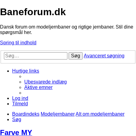
Baneforum.dk
Dansk forum om modeljernbaner og rigtige jernbaner. Stil dine
spørgsmål her.
Spring til indhold
Søg
Avanceret søgning
Hurtige links
Ubesvarede indlæg
Aktive emner
Log ind
Tilmeld
Boardindeks
Modeljernbaner
Alt om modeljernbaner
Søg
Farve MY