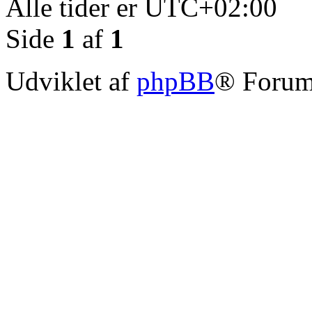
Alle tider er
UTC+02:00
Side
1
af
1
Udviklet af
phpBB
® Forum