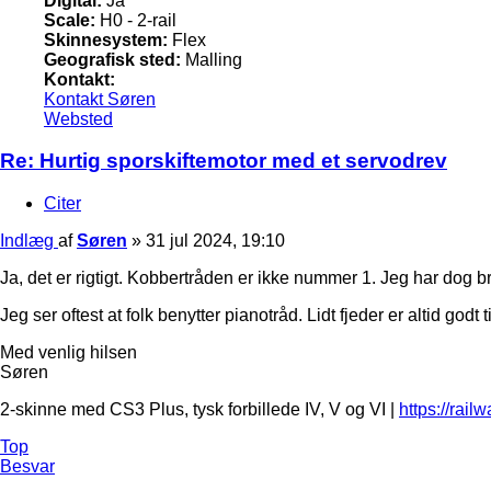
Digital:
Ja
Scale:
H0 - 2-rail
Skinnesystem:
Flex
Geografisk sted:
Malling
Kontakt:
Kontakt Søren
Websted
Re: Hurtig sporskiftemotor med et servodrev
Citer
Indlæg
af
Søren
»
31 jul 2024, 19:10
Ja, det er rigtigt. Kobbertråden er ikke nummer 1. Jeg har dog bru
Jeg ser oftest at folk benytter pianotråd. Lidt fjeder er altid godt 
Med venlig hilsen
Søren
2-skinne med CS3 Plus, tysk forbillede IV, V og VI |
https://rail
Top
Besvar