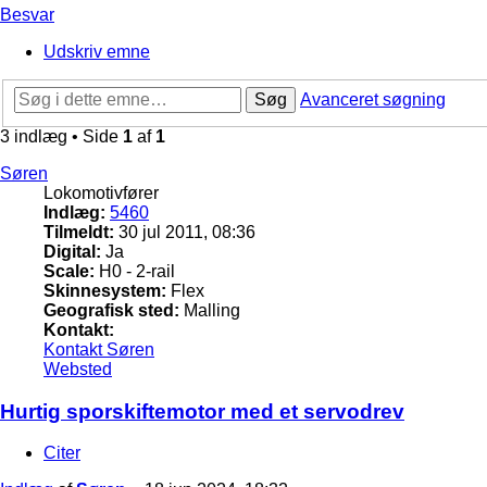
Besvar
Udskriv emne
Søg
Avanceret søgning
3 indlæg • Side
1
af
1
Søren
Lokomotivfører
Indlæg:
5460
Tilmeldt:
30 jul 2011, 08:36
Digital:
Ja
Scale:
H0 - 2-rail
Skinnesystem:
Flex
Geografisk sted:
Malling
Kontakt:
Kontakt Søren
Websted
Hurtig sporskiftemotor med et servodrev
Citer