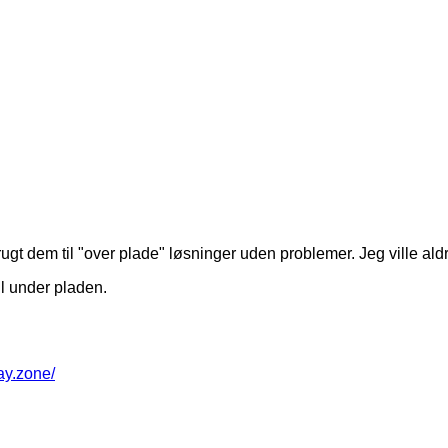
gt dem til "over plade" løsninger uden problemer. Jeg ville aldrig
til under pladen.
way.zone/