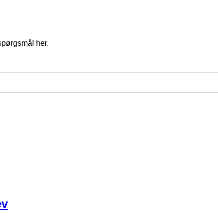
spørgsmål her.
ev