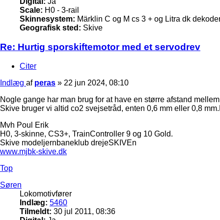
Digital:
Ja
Scale:
H0 - 3-rail
Skinnesystem:
Märklin C og M cs 3 + og Litra dk dekode
Geografisk sted:
Skive
Re: Hurtig sporskiftemotor med et servodrev
Citer
Indlæg
af
peras
»
22 jun 2024, 08:10
Nogle gange har man brug for at have en større afstand mellem 
Skive bruger vi altid co2 svejsetråd, enten 0,6 mm eller 0,8 mm.D
Mvh Poul Erik
H0, 3-skinne, CS3+, TrainController 9 og 10 Gold.
Skive modeljernbaneklub drejeSKIVEn
www.mjbk-skive.dk
Top
Søren
Lokomotivfører
Indlæg:
5460
Tilmeldt:
30 jul 2011, 08:36