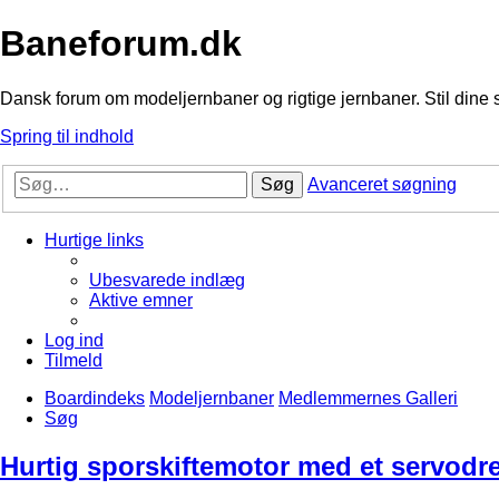
Baneforum.dk
Dansk forum om modeljernbaner og rigtige jernbaner. Stil dine 
Spring til indhold
Søg
Avanceret søgning
Hurtige links
Ubesvarede indlæg
Aktive emner
Log ind
Tilmeld
Boardindeks
Modeljernbaner
Medlemmernes Galleri
Søg
Hurtig sporskiftemotor med et servodr