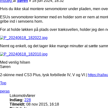
Indlæg
af
Søren
»
18 jun 2024, 18:32
Hvis du ikke skal montere servomotorer under pladen, men oven 
ESUs servomotorer kommer med en holder som er nem at montere. 
gribe ind i servoens horn.
For at holde løkken på plads over træksvellen, holder jeg den ne
Nemt og enkelt, og det tager ikke mange minutter at sætte samm
Med venlig hilsen
Søren
2-skinne med CS3 Plus, tysk forbillede IV, V og VI |
https://rail
Top
peras
Lokomotivfører
Indlæg:
228
Tilmeldt:
08 nov 2015, 16:18