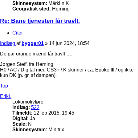
Skinnesystem:
Märklin K
Geografisk sted:
Herning
Re: Bane tjenesten får travlt.
Citer
Indlæg
af
bygger01
»
14 jun 2024, 18:54
De par orange mænd får travlt ….
Jørgen Steff. fra Herning
H0 / AC / Digital med CS3+ / K skinner / ca. Epoke III / og ikke
kun DK (p. gr. af dampen).
Top
ErikL
Lokomotivfører
Indlæg:
522
Tilmeldt:
12 feb 2015, 19:45
Digital:
Ja
Scale:
N
Skinnesystem:
Minitrix