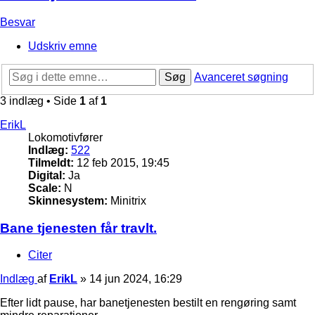
Besvar
Udskriv emne
Søg
Avanceret søgning
3 indlæg • Side
1
af
1
ErikL
Lokomotivfører
Indlæg:
522
Tilmeldt:
12 feb 2015, 19:45
Digital:
Ja
Scale:
N
Skinnesystem:
Minitrix
Bane tjenesten får travlt.
Citer
Indlæg
af
ErikL
»
14 jun 2024, 16:29
Efter lidt pause, har banetjenesten bestilt en rengøring samt