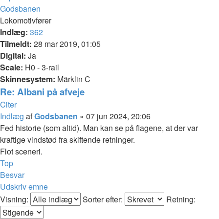
Godsbanen
Lokomotivfører
Indlæg:
362
Tilmeldt:
28 mar 2019, 01:05
Digital:
Ja
Scale:
H0 - 3-rail
Skinnesystem:
Märklin C
Re: Albani på afveje
Citer
Indlæg
af
Godsbanen
»
07 jun 2024, 20:06
Fed historie (som altid). Man kan se på flagene, at der var
kraftige vindstød fra skiftende retninger.
Flot sceneri.
Top
Besvar
Udskriv emne
Visning:
Sorter efter:
Retning: