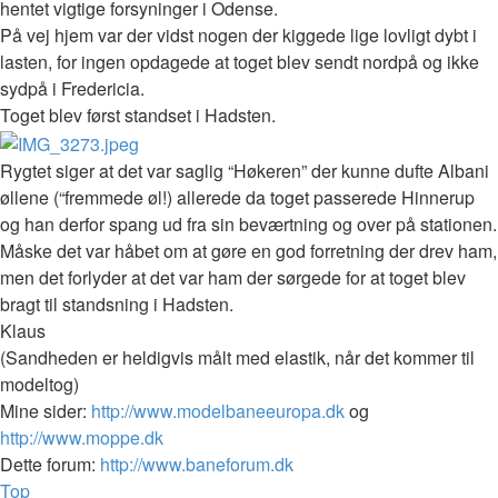
hentet vigtige forsyninger i Odense.
På vej hjem var der vidst nogen der kiggede lige lovligt dybt i
lasten, for ingen opdagede at toget blev sendt nordpå og ikke
sydpå i Fredericia.
Toget blev først standset i Hadsten.
Rygtet siger at det var saglig “Høkeren” der kunne dufte Albani
øllene (“fremmede øl!) allerede da toget passerede Hinnerup
og han derfor spang ud fra sin beværtning og over på stationen.
Måske det var håbet om at gøre en god forretning der drev ham,
men det forlyder at det var ham der sørgede for at toget blev
bragt til standsning i Hadsten.
Klaus
(Sandheden er heldigvis målt med elastik, når det kommer til
modeltog)
Mine sider:
http://www.modelbaneeuropa.dk
og
http://www.moppe.dk
Dette forum:
http://www.baneforum.dk
Top