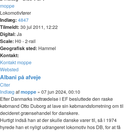
moppe
Lokomotivfører
Indlæg:
4847
Tilmeldt:
30 jul 2011, 12:22
Digital:
Ja
Scale:
H0 - 2-rail
Geografisk sted:
Hammel
Kontakt:
Kontakt moppe
Websted
Albani på afveje
Citer
Indlæg
af
moppe
»
07 jun 2024, 00:10
Efter Danmarks indtrædelse i EF besluttede den raske
købmand Otto Duborg at lave sin købmandsforretning om til
decideret grænsehandel for danskere.
Hurtigt indså han at der skulle danske varer til, så i 1974
hyrede han et nyligt udrangeret lokomotiv hos DB, for at få