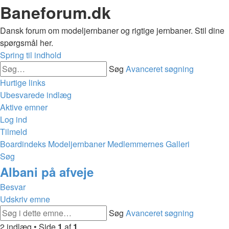
Baneforum.dk
Dansk forum om modeljernbaner og rigtige jernbaner. Stil dine
spørgsmål her.
Spring til indhold
Søg
Avanceret søgning
Hurtige links
Ubesvarede indlæg
Aktive emner
Log ind
Tilmeld
Boardindeks
Modeljernbaner
Medlemmernes Galleri
Søg
Albani på afveje
Besvar
Udskriv emne
Søg
Avanceret søgning
2 indlæg • Side
1
af
1