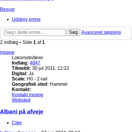
Besvar
Udskriv emne
Søg
Avanceret søgning
2 indlæg • Side
1
af
1
moppe
Lokomotivfører
Indlæg:
4847
Tilmeldt:
30 jul 2011, 12:22
Digital:
Ja
Scale:
H0 - 2-rail
Geografisk sted:
Hammel
Kontakt:
Kontakt moppe
Websted
Albani på afveje
Citer