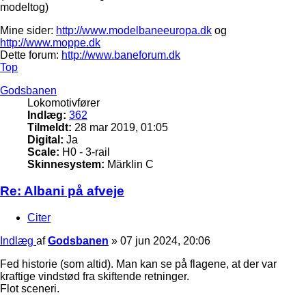
modeltog)
Mine sider:
http://www.modelbaneeuropa.dk
og
http://www.moppe.dk
Dette forum:
http://www.baneforum.dk
Top
Godsbanen
Lokomotivfører
Indlæg:
362
Tilmeldt:
28 mar 2019, 01:05
Digital:
Ja
Scale:
H0 - 3-rail
Skinnesystem:
Märklin C
Re: Albani på afveje
Citer
Indlæg
af
Godsbanen
»
07 jun 2024, 20:06
Fed historie (som altid). Man kan se på flagene, at der var
kraftige vindstød fra skiftende retninger.
Flot sceneri.