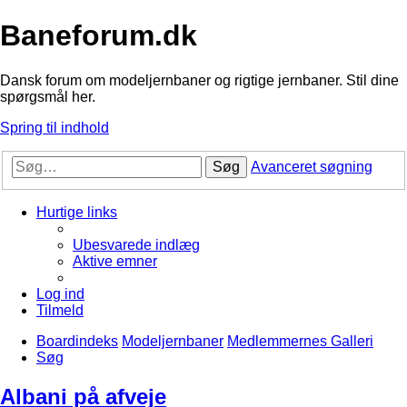
Baneforum.dk
Dansk forum om modeljernbaner og rigtige jernbaner. Stil dine
spørgsmål her.
Spring til indhold
Søg
Avanceret søgning
Hurtige links
Ubesvarede indlæg
Aktive emner
Log ind
Tilmeld
Boardindeks
Modeljernbaner
Medlemmernes Galleri
Søg
Albani på afveje