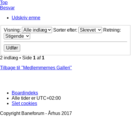
Top
Besvar
Udskriv emne
Visning:
Sorter efter:
Retning:
2 indlæg • Side
1
af
1
Tilbage til "Medlemmernes Galleri"
Boardindeks
Alle tider er
UTC+02:00
Slet cookies
Copyright Baneforum - Århus 2017