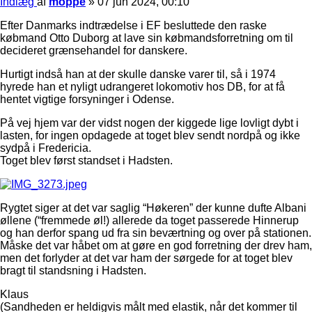
Indlæg
af
moppe
»
07 jun 2024, 00:10
Efter Danmarks indtrædelse i EF besluttede den raske
købmand Otto Duborg at lave sin købmandsforretning om til
decideret grænsehandel for danskere.
Hurtigt indså han at der skulle danske varer til, så i 1974
hyrede han et nyligt udrangeret lokomotiv hos DB, for at få
hentet vigtige forsyninger i Odense.
På vej hjem var der vidst nogen der kiggede lige lovligt dybt i
lasten, for ingen opdagede at toget blev sendt nordpå og ikke
sydpå i Fredericia.
Toget blev først standset i Hadsten.
Rygtet siger at det var saglig “Høkeren” der kunne dufte Albani
øllene (“fremmede øl!) allerede da toget passerede Hinnerup
og han derfor spang ud fra sin beværtning og over på stationen.
Måske det var håbet om at gøre en god forretning der drev ham,
men det forlyder at det var ham der sørgede for at toget blev
bragt til standsning i Hadsten.
Klaus
(Sandheden er heldigvis målt med elastik, når det kommer til