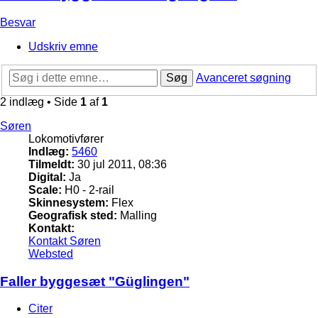
Besvar
Udskriv emne
Søg
Avanceret søgning
2 indlæg • Side
1
af
1
Søren
Lokomotivfører
Indlæg:
5460
Tilmeldt:
30 jul 2011, 08:36
Digital:
Ja
Scale:
H0 - 2-rail
Skinnesystem:
Flex
Geografisk sted:
Malling
Kontakt:
Kontakt Søren
Websted
Faller byggesæt "Güglingen"
Citer