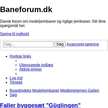
Baneforum.dk
Dansk forum om modeljernbaner og rigtige jernbaner. Stil dine
spørgsmål her.
Spring til indhold
Søg
Avanceret søgning
Hurtige links
Ubesvarede indlæg
Aktive emner
Log ind
Tilmeld
Boardindeks
Modeljernbaner
Medlemmernes Galleri
Søg
Faller byggesæt "Güglingen"