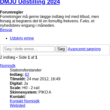
DMJU Udstilling 2024
Forumregler
Forretninger må gerne lægge indlæg ind med tilbud, men
forsøg at begræns det til en fornuftig frekvens. F.eks. et
nyhedsbrev engang i måneden.
Besvar
Udskriv emne
Søg
Avanceret søgning
2 indlæg • Side
1
af
1
Nomisdk
Stationsforstander
Indlæg:
62
Tilmeldt:
24 mar 2012, 16:49
Digital:
Ja
Scale:
H0 - 2-rail
Skinnesystem:
PIKO A
Kontakt:
Kontakt Nomisdk
Websted