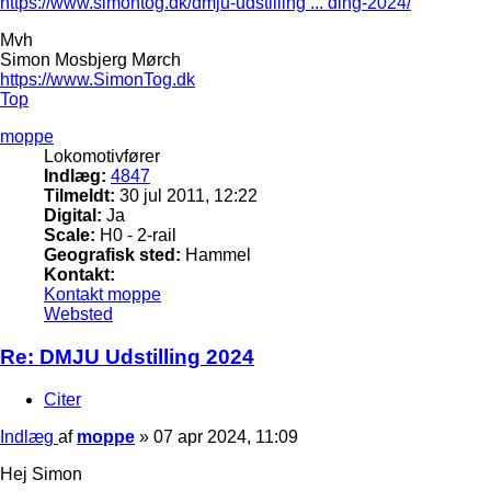
https://www.simontog.dk/dmju-udstilling ... ding-2024/
Mvh
Simon Mosbjerg Mørch
https://www.SimonTog.dk
Top
moppe
Lokomotivfører
Indlæg:
4847
Tilmeldt:
30 jul 2011, 12:22
Digital:
Ja
Scale:
H0 - 2-rail
Geografisk sted:
Hammel
Kontakt:
Kontakt moppe
Websted
Re: DMJU Udstilling 2024
Citer
Indlæg
af
moppe
»
07 apr 2024, 11:09
Hej Simon