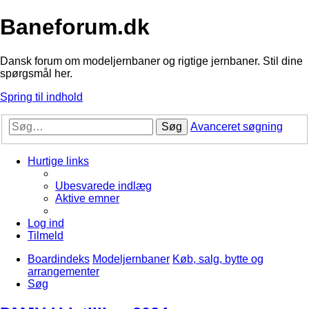
Baneforum.dk
Dansk forum om modeljernbaner og rigtige jernbaner. Stil dine
spørgsmål her.
Spring til indhold
Søg
Avanceret søgning
Hurtige links
Ubesvarede indlæg
Aktive emner
Log ind
Tilmeld
Boardindeks
Modeljernbaner
Køb, salg, bytte og
arrangementer
Søg