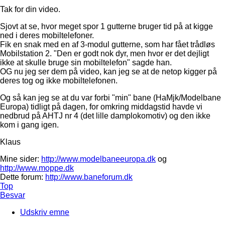
Tak for din video.
Sjovt at se, hvor meget spor 1 gutterne bruger tid på at kigge
ned i deres mobiltelefoner.
Fik en snak med en af 3-modul gutterne, som har fået trådløs
Mobilstation 2. "Den er godt nok dyr, men hvor er det dejligt
ikke at skulle bruge sin mobiltelefon" sagde han.
OG nu jeg ser dem på video, kan jeg se at de netop kigger på
deres tog og ikke mobiltelefonen.
Og så kan jeg se at du var forbi "min" bane (HaMjk/Modelbane
Europa) tidligt på dagen, for omkring middagstid havde vi
nedbrud på AHTJ nr 4 (det lille damplokomotiv) og den ikke
kom i gang igen.
Klaus
Mine sider:
http://www.modelbaneeuropa.dk
og
http://www.moppe.dk
Dette forum:
http://www.baneforum.dk
Top
Besvar
Udskriv emne