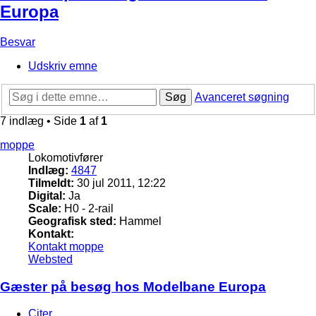
Europa
Besvar
Udskriv emne
Søg
Avanceret søgning
7 indlæg • Side
1
af
1
moppe
Lokomotivfører
Indlæg:
4847
Tilmeldt:
30 jul 2011, 12:22
Digital:
Ja
Scale:
H0 - 2-rail
Geografisk sted:
Hammel
Kontakt:
Kontakt moppe
Websted
Gæster på besøg hos Modelbane Europa
Citer