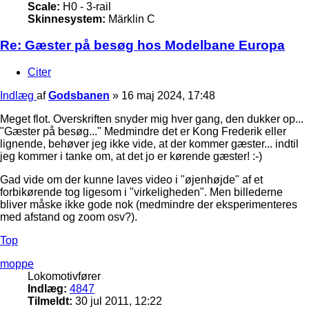
Scale:
H0 - 3-rail
Skinnesystem:
Märklin C
Re: Gæster på besøg hos Modelbane Europa
Citer
Indlæg
af
Godsbanen
»
16 maj 2024, 17:48
Meget flot. Overskriften snyder mig hver gang, den dukker op...
"Gæster på besøg..." Medmindre det er Kong Frederik eller
lignende, behøver jeg ikke vide, at der kommer gæster... indtil
jeg kommer i tanke om, at det jo er kørende gæster! :-)
Gad vide om der kunne laves video i "øjenhøjde" af et
forbikørende tog ligesom i "virkeligheden". Men billederne
bliver måske ikke gode nok (medmindre der eksperimenteres
med afstand og zoom osv?).
Top
moppe
Lokomotivfører
Indlæg:
4847
Tilmeldt:
30 jul 2011, 12:22