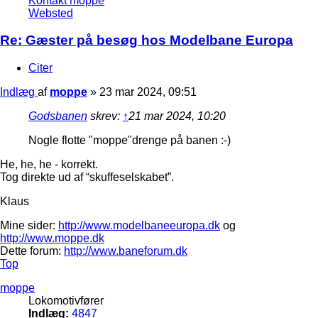
Kontakt moppe
Websted
Re: Gæster på besøg hos Modelbane Europa
Citer
Indlæg
af
moppe
»
23 mar 2024, 09:51
Godsbanen
skrev:
↑
21 mar 2024, 10:20
Nogle flotte "moppe"drenge på banen :-)
He, he, he - korrekt.
Tog direkte ud af “skuffeselskabet”.
Klaus
Mine sider:
http://www.modelbaneeuropa.dk
og
http://www.moppe.dk
Dette forum:
http://www.baneforum.dk
Top
moppe
Lokomotivfører
Indlæg:
4847