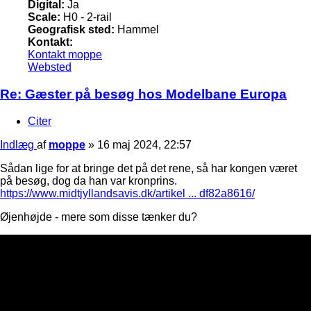
Digital:
Ja
Scale:
H0 - 2-rail
Geografisk sted:
Hammel
Kontakt:
Kontakt moppe
Websted
Re: Gæster på besøg hos Modelbane Europa
Citer
Indlæg
af
moppe
»
16 maj 2024, 22:57
Sådan lige for at bringe det på det rene, så har kongen været
på besøg, dog da han var kronprins.
https://www.midtjyllandsavis.dk/artikel ... df82a8616/
Øjenhøjde - mere som disse tænker du?