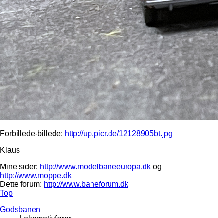
Forbillede-billede:
http://up.picr.de/12128905bt.jpg
Klaus
Mine sider:
http://www.modelbaneeuropa.dk
og
http://www.moppe.dk
Dette forum:
http://www.baneforum.dk
Top
Godsbanen