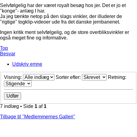
Selvfølgelig har der været royalt besøg hos jer. Det er jo et
"konge"- anlæg I har.
Ja jeg tænkte netop på den slags vinkler, der illuderer de
"rigtige" togklip-videoer ude fra det danske jernbanenet.
Ingen kritik ment selvfølgelig, og de store overbliksvinkler er
også meget fine og informative.
Top
Besvar
Udskriv emne
Visning:
Sorter efter:
Retning:
7 indlæg • Side
1
af
1
Tilbage til "Medlemmernes Galleri"