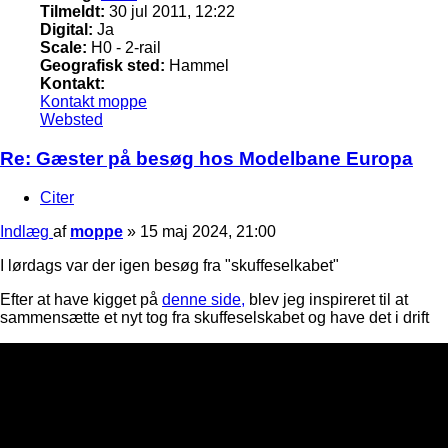
Tilmeldt:
30 jul 2011, 12:22
Digital:
Ja
Scale:
H0 - 2-rail
Geografisk sted:
Hammel
Kontakt:
Kontakt moppe
Websted
Re: Gæster på besøg hos Modelbane Europa
Citer
Indlæg
af
moppe
»
15 maj 2024, 21:00
I lørdags var der igen besøg fra "skuffeselkabet"
Efter at have kigget på
denne side,
blev jeg inspireret til at
sammensætte et nyt tog fra skuffeselskabet og have det i drift