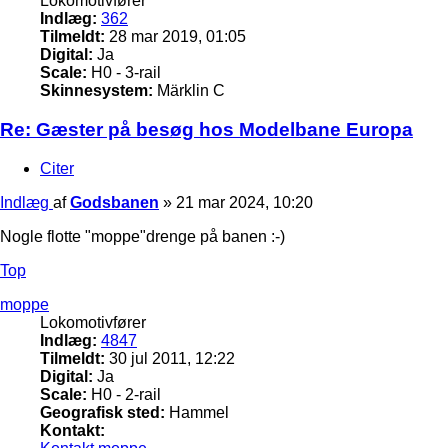
Lokomotivfører
Indlæg:
362
Tilmeldt:
28 mar 2019, 01:05
Digital:
Ja
Scale:
H0 - 3-rail
Skinnesystem:
Märklin C
Re: Gæster på besøg hos Modelbane Europa
Citer
Indlæg
af
Godsbanen
»
21 mar 2024, 10:20
Nogle flotte "moppe"drenge på banen :-)
Top
moppe
Lokomotivfører
Indlæg:
4847
Tilmeldt:
30 jul 2011, 12:22
Digital:
Ja
Scale:
H0 - 2-rail
Geografisk sted:
Hammel
Kontakt: