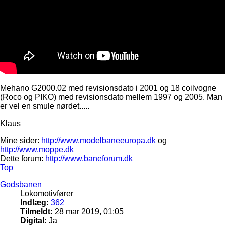
Mehano G2000.02 med revisionsdato i 2001 og 18 coilvogne
(Roco og PIKO) med revisionsdato mellem 1997 og 2005. Man
er vel en smule nørdet.....
Klaus
Mine sider:
http://www.modelbaneeuropa.dk
og
http://www.moppe.dk
Dette forum:
http://www.baneforum.dk
Top
Godsbanen
Lokomotivfører
Indlæg:
362
Tilmeldt:
28 mar 2019, 01:05
Digital:
Ja