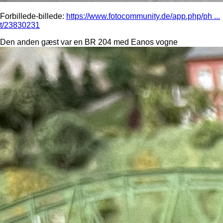
Forbillede-billede:
https://www.fotocommunity.de/app.php/ph ...
t/23830231
Den anden gæst var en BR 204 med Eanos vogne