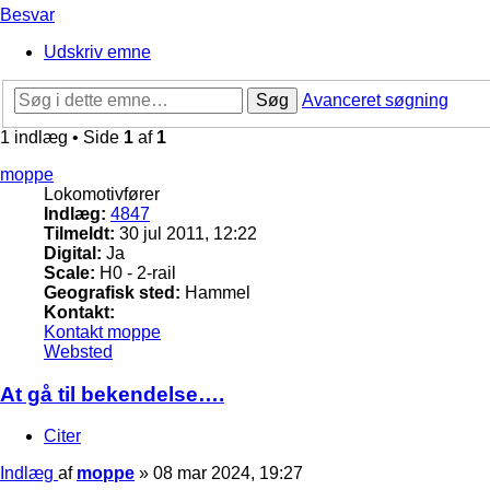
Besvar
Udskriv emne
Søg
Avanceret søgning
1 indlæg • Side
1
af
1
moppe
Lokomotivfører
Indlæg:
4847
Tilmeldt:
30 jul 2011, 12:22
Digital:
Ja
Scale:
H0 - 2-rail
Geografisk sted:
Hammel
Kontakt:
Kontakt moppe
Websted
At gå til bekendelse….
Citer
Indlæg
af
moppe
»
08 mar 2024, 19:27