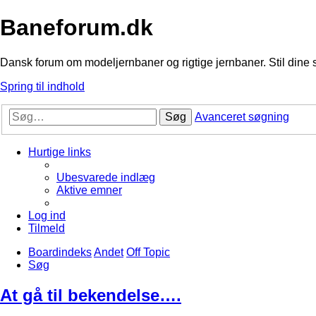
Baneforum.dk
Dansk forum om modeljernbaner og rigtige jernbaner. Stil dine 
Spring til indhold
Søg
Avanceret søgning
Hurtige links
Ubesvarede indlæg
Aktive emner
Log ind
Tilmeld
Boardindeks
Andet
Off Topic
Søg
At gå til bekendelse….