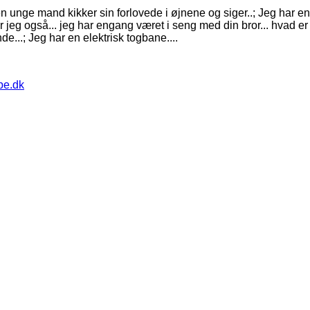
 unge mand kikker sin forlovede i øjnene og siger..; Jeg har en til
r jeg også... jeg har engang været i seng med din bror... hvad er d
e...; Jeg har en elektrisk togbane....
pe.dk