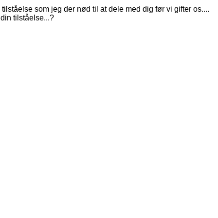
ståelse som jeg der nød til at dele med dig før vi gifter os....
in tilståelse...?