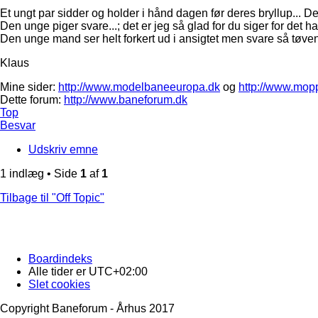
Et ungt par sidder og holder i hånd dagen før deres bryllup... Den
Den unge piger svare...; det er jeg så glad for du siger for det ha
Den unge mand ser helt forkert ud i ansigtet men svare så tøvend
Klaus
Mine sider:
http://www.modelbaneeuropa.dk
og
http://www.mop
Dette forum:
http://www.baneforum.dk
Top
Besvar
Udskriv emne
1 indlæg • Side
1
af
1
Tilbage til "Off Topic"
Boardindeks
Alle tider er
UTC+02:00
Slet cookies
Copyright Baneforum - Århus 2017