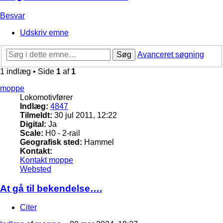
Besvar
Udskriv emne
Søg
Avanceret søgning
1 indlæg • Side
1
af
1
moppe
Lokomotivfører
Indlæg:
4847
Tilmeldt:
30 jul 2011, 12:22
Digital:
Ja
Scale:
H0 - 2-rail
Geografisk sted:
Hammel
Kontakt:
Kontakt moppe
Websted
At gå til bekendelse….
Citer