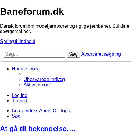
Baneforum.dk
Dansk forum om modeljernbaner og rigtige jernbaner. Stil dine
spørgsmål her.
Spring til indhold
Søg
Avanceret søgning
Hurtige links
Ubesvarede indlæg
Aktive emner
Log ind
Tilmeld
Boardindeks
Andet
Off Topic
Søg
At gå til bekendelse….