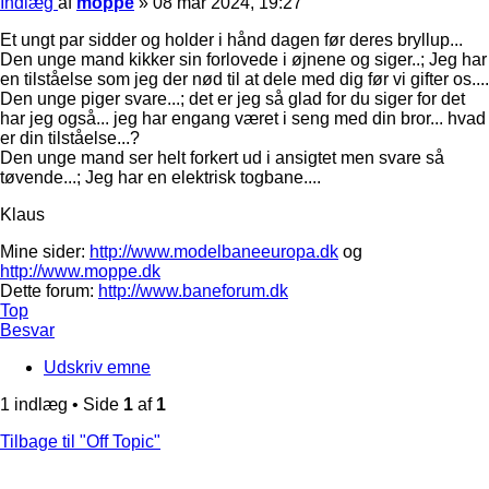
Indlæg
af
moppe
»
08 mar 2024, 19:27
Et ungt par sidder og holder i hånd dagen før deres bryllup...
Den unge mand kikker sin forlovede i øjnene og siger..; Jeg har
en tilståelse som jeg der nød til at dele med dig før vi gifter os....
Den unge piger svare...; det er jeg så glad for du siger for det
har jeg også... jeg har engang været i seng med din bror... hvad
er din tilståelse...?
Den unge mand ser helt forkert ud i ansigtet men svare så
tøvende...; Jeg har en elektrisk togbane....
Klaus
Mine sider:
http://www.modelbaneeuropa.dk
og
http://www.moppe.dk
Dette forum:
http://www.baneforum.dk
Top
Besvar
Udskriv emne
1 indlæg • Side
1
af
1
Tilbage til "Off Topic"