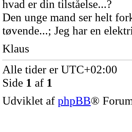
hvad er din tilståelse...?
Den unge mand ser helt fork
tøvende...; Jeg har en elektr
Klaus
Alle tider er
UTC+02:00
Side
1
af
1
Udviklet af
phpBB
® Forum