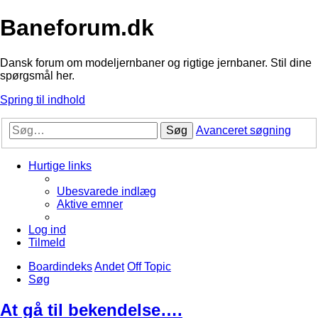
Baneforum.dk
Dansk forum om modeljernbaner og rigtige jernbaner. Stil dine
spørgsmål her.
Spring til indhold
Søg
Avanceret søgning
Hurtige links
Ubesvarede indlæg
Aktive emner
Log ind
Tilmeld
Boardindeks
Andet
Off Topic
Søg
At gå til bekendelse….