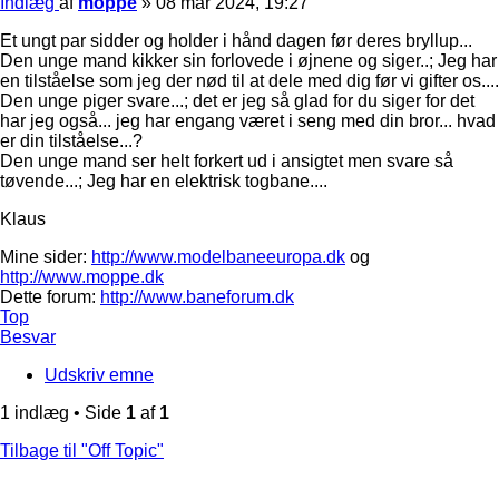
Indlæg
af
moppe
»
08 mar 2024, 19:27
Et ungt par sidder og holder i hånd dagen før deres bryllup...
Den unge mand kikker sin forlovede i øjnene og siger..; Jeg har
en tilståelse som jeg der nød til at dele med dig før vi gifter os....
Den unge piger svare...; det er jeg så glad for du siger for det
har jeg også... jeg har engang været i seng med din bror... hvad
er din tilståelse...?
Den unge mand ser helt forkert ud i ansigtet men svare så
tøvende...; Jeg har en elektrisk togbane....
Klaus
Mine sider:
http://www.modelbaneeuropa.dk
og
http://www.moppe.dk
Dette forum:
http://www.baneforum.dk
Top
Besvar
Udskriv emne
1 indlæg • Side
1
af
1
Tilbage til "Off Topic"