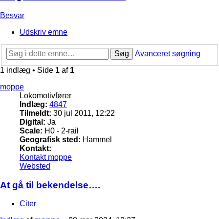
Besvar
Udskriv emne
Søg
Avanceret søgning
1 indlæg • Side
1
af
1
moppe
Lokomotivfører
Indlæg:
4847
Tilmeldt:
30 jul 2011, 12:22
Digital:
Ja
Scale:
H0 - 2-rail
Geografisk sted:
Hammel
Kontakt:
Kontakt moppe
Websted
At gå til bekendelse….
Citer