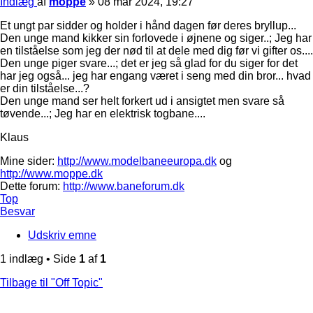
Indlæg
af
moppe
»
08 mar 2024, 19:27
Et ungt par sidder og holder i hånd dagen før deres bryllup...
Den unge mand kikker sin forlovede i øjnene og siger..; Jeg har
en tilståelse som jeg der nød til at dele med dig før vi gifter os....
Den unge piger svare...; det er jeg så glad for du siger for det
har jeg også... jeg har engang været i seng med din bror... hvad
er din tilståelse...?
Den unge mand ser helt forkert ud i ansigtet men svare så
tøvende...; Jeg har en elektrisk togbane....
Klaus
Mine sider:
http://www.modelbaneeuropa.dk
og
http://www.moppe.dk
Dette forum:
http://www.baneforum.dk
Top
Besvar
Udskriv emne
1 indlæg • Side
1
af
1
Tilbage til "Off Topic"