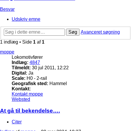
Besvar
Udskriv emne
Søg
Avanceret søgning
1 indlæg • Side
1
af
1
moppe
Lokomotivfører
Indlæg:
4847
Tilmeldt:
30 jul 2011, 12:22
Digital:
Ja
Scale:
H0 - 2-rail
Geografisk sted:
Hammel
Kontakt:
Kontakt moppe
Websted
At gå til bekendelse….
Citer