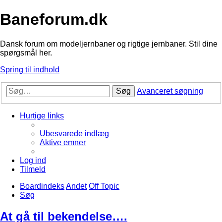
Baneforum.dk
Dansk forum om modeljernbaner og rigtige jernbaner. Stil dine
spørgsmål her.
Spring til indhold
Søg
Avanceret søgning
Hurtige links
Ubesvarede indlæg
Aktive emner
Log ind
Tilmeld
Boardindeks
Andet
Off Topic
Søg
At gå til bekendelse….