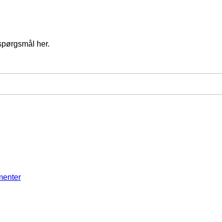
spørgsmål her.
menter