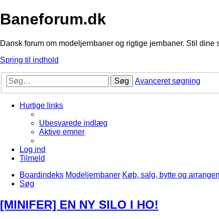
Baneforum.dk
Dansk forum om modeljernbaner og rigtige jernbaner. Stil dine 
Spring til indhold
Søg
Avanceret søgning
Hurtige links
Ubesvarede indlæg
Aktive emner
Log ind
Tilmeld
Boardindeks
Modeljernbaner
Køb, salg, bytte og arrange
Søg
[MINIFER] EN NY SILO I HO!