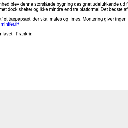
ed blev denne storslåede bygning designet udelukkende ud fra fot
rmet dock shelter og ikke mindre end tre platforme! Det bedste 
et træpapsæt, der skal males og limes. Montering giver ingen va
minifer.fr/
 lavet i Frankrig