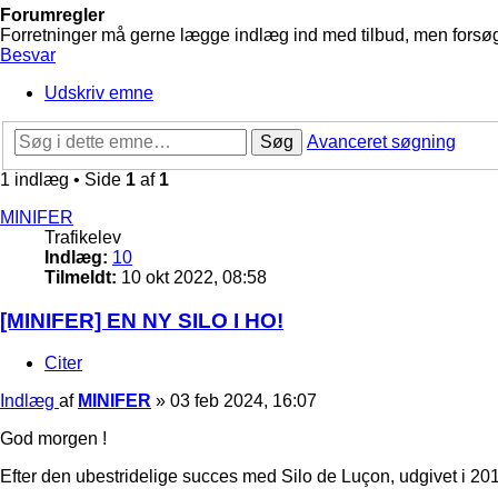
Forumregler
Forretninger må gerne lægge indlæg ind med tilbud, men forsøg 
Besvar
Udskriv emne
Søg
Avanceret søgning
1 indlæg • Side
1
af
1
MINIFER
Trafikelev
Indlæg:
10
Tilmeldt:
10 okt 2022, 08:58
[MINIFER] EN NY SILO I HO!
Citer
Indlæg
af
MINIFER
»
03 feb 2024, 16:07
God morgen !
Efter den ubestridelige succes med Silo de Luçon, udgivet i 20