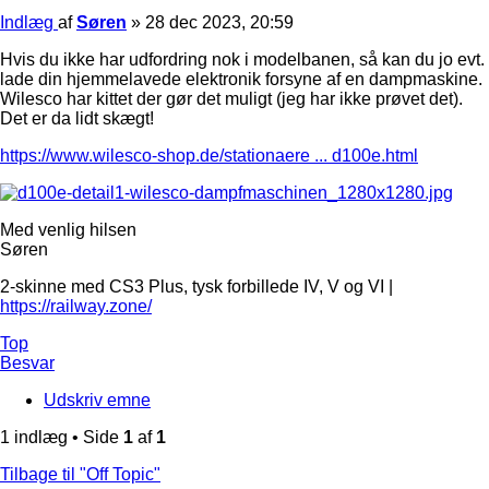
Indlæg
af
Søren
»
28 dec 2023, 20:59
Hvis du ikke har udfordring nok i modelbanen, så kan du jo evt.
lade din hjemmelavede elektronik forsyne af en dampmaskine.
Wilesco har kittet der gør det muligt (jeg har ikke prøvet det).
Det er da lidt skægt!
https://www.wilesco-shop.de/stationaere ... d100e.html
Med venlig hilsen
Søren
2-skinne med CS3 Plus, tysk forbillede IV, V og VI |
https://railway.zone/
Top
Besvar
Udskriv emne
1 indlæg • Side
1
af
1
Tilbage til "Off Topic"