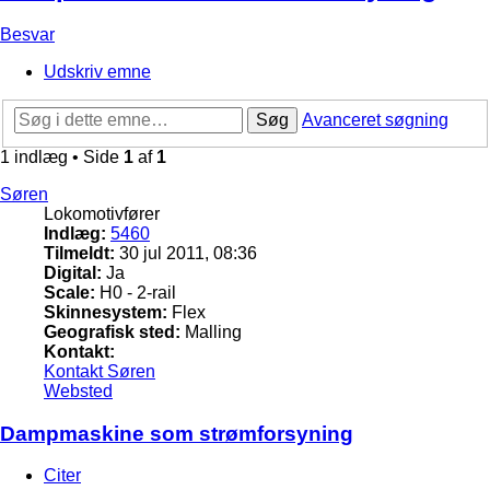
Besvar
Udskriv emne
Søg
Avanceret søgning
1 indlæg • Side
1
af
1
Søren
Lokomotivfører
Indlæg:
5460
Tilmeldt:
30 jul 2011, 08:36
Digital:
Ja
Scale:
H0 - 2-rail
Skinnesystem:
Flex
Geografisk sted:
Malling
Kontakt:
Kontakt Søren
Websted
Dampmaskine som strømforsyning
Citer