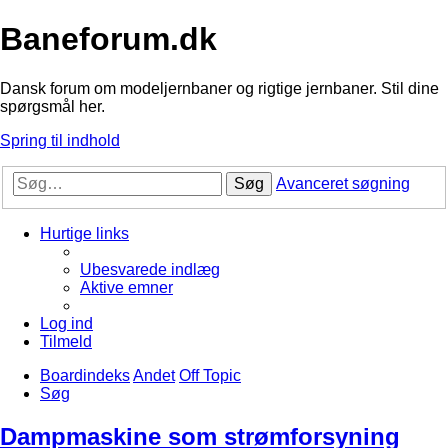
Baneforum.dk
Dansk forum om modeljernbaner og rigtige jernbaner. Stil dine
spørgsmål her.
Spring til indhold
Søg
Avanceret søgning
Hurtige links
Ubesvarede indlæg
Aktive emner
Log ind
Tilmeld
Boardindeks
Andet
Off Topic
Søg
Dampmaskine som strømforsyning