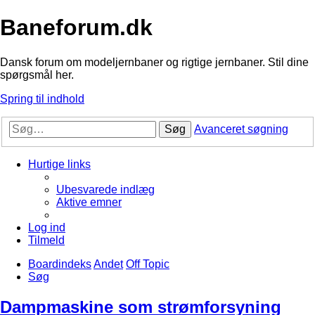
Baneforum.dk
Dansk forum om modeljernbaner og rigtige jernbaner. Stil dine
spørgsmål her.
Spring til indhold
Søg
Avanceret søgning
Hurtige links
Ubesvarede indlæg
Aktive emner
Log ind
Tilmeld
Boardindeks
Andet
Off Topic
Søg
Dampmaskine som strømforsyning