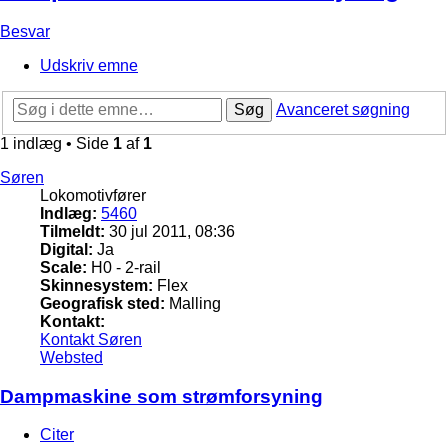
Besvar
Udskriv emne
Søg
Avanceret søgning
1 indlæg • Side
1
af
1
Søren
Lokomotivfører
Indlæg:
5460
Tilmeldt:
30 jul 2011, 08:36
Digital:
Ja
Scale:
H0 - 2-rail
Skinnesystem:
Flex
Geografisk sted:
Malling
Kontakt:
Kontakt Søren
Websted
Dampmaskine som strømforsyning
Citer