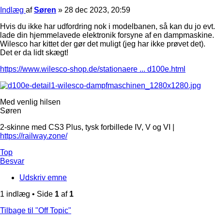
Indlæg
af
Søren
»
28 dec 2023, 20:59
Hvis du ikke har udfordring nok i modelbanen, så kan du jo evt.
lade din hjemmelavede elektronik forsyne af en dampmaskine.
Wilesco har kittet der gør det muligt (jeg har ikke prøvet det).
Det er da lidt skægt!
https://www.wilesco-shop.de/stationaere ... d100e.html
Med venlig hilsen
Søren
2-skinne med CS3 Plus, tysk forbillede IV, V og VI |
https://railway.zone/
Top
Besvar
Udskriv emne
1 indlæg • Side
1
af
1
Tilbage til "Off Topic"