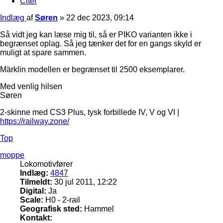
Citer
Indlæg
af
Søren
»
22 dec 2023, 09:14
Så vidt jeg kan læse mig til, så er PIKO varianten ikke i
begrænset oplag. Så jeg tænker det for en gangs skyld er
muligt at spare sammen.
Märklin modellen er begrænset til 2500 eksemplarer.
Med venlig hilsen
Søren
2-skinne med CS3 Plus, tysk forbillede IV, V og VI |
https://railway.zone/
Top
moppe
Lokomotivfører
Indlæg:
4847
Tilmeldt:
30 jul 2011, 12:22
Digital:
Ja
Scale:
H0 - 2-rail
Geografisk sted:
Hammel
Kontakt: