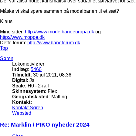
Der var altså noget karismatisk over sådan et sølvfarvet togsæt.
Måske vi skal spare sammen på modelbanen til et sæt?
Klaus
Mine sider:
http://www.modelbaneeuropa.dk
og
http://www.moppe.dk
Dette forum:
http://www.baneforum.dk
Top
Søren
Lokomotivfører
Indlæg:
5460
Tilmeldt:
30 jul 2011, 08:36
Digital:
Ja
Scale:
H0 - 2-rail
Skinnesystem:
Flex
Geografisk sted:
Malling
Kontakt:
Kontakt Søren
Websted
Re: Märklin / PIKO nyheder 2024