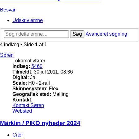
Besvar
Udskriv emne
Søg
Avanceret søgning
4 indlæg • Side
1
af
1
Søren
Lokomotivfører
Indlæg:
5460
Tilmeldt:
30 jul 2011, 08:36
Digital:
Ja
Scale:
H0 - 2-rail
Skinnesystem:
Flex
Geografisk sted:
Malling
Kontakt:
Kontakt Søren
Websted
Märklin / PIKO nyheder 2024
Citer