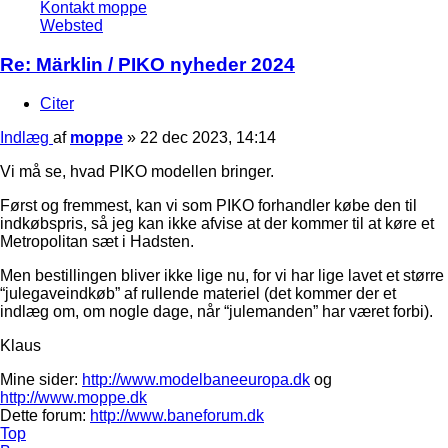
Kontakt moppe
Websted
Re: Märklin / PIKO nyheder 2024
Citer
Indlæg
af
moppe
»
22 dec 2023, 14:14
Vi må se, hvad PIKO modellen bringer.
Først og fremmest, kan vi som PIKO forhandler købe den til
indkøbspris, så jeg kan ikke afvise at der kommer til at køre et
Metropolitan sæt i Hadsten.
Men bestillingen bliver ikke lige nu, for vi har lige lavet et større
“julegaveindkøb” af rullende materiel (det kommer der et
indlæg om, om nogle dage, når “julemanden” har været forbi).
Klaus
Mine sider:
http://www.modelbaneeuropa.dk
og
http://www.moppe.dk
Dette forum:
http://www.baneforum.dk
Top