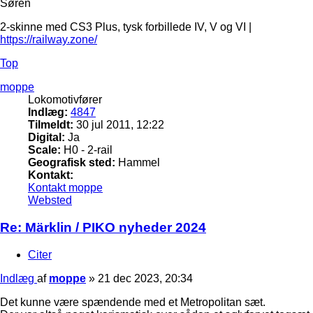
Søren
2-skinne med CS3 Plus, tysk forbillede IV, V og VI |
https://railway.zone/
Top
moppe
Lokomotivfører
Indlæg:
4847
Tilmeldt:
30 jul 2011, 12:22
Digital:
Ja
Scale:
H0 - 2-rail
Geografisk sted:
Hammel
Kontakt:
Kontakt moppe
Websted
Re: Märklin / PIKO nyheder 2024
Citer
Indlæg
af
moppe
»
21 dec 2023, 20:34
Det kunne være spændende med et Metropolitan sæt.