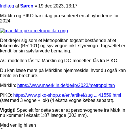
Indlæg
af
Søren
»
19 dec 2023, 13:17
Märklin og PIKO har i dag præsenteret en af nyhederne for
2024.
Det drejer sig som et Metropolitan togsæt bestående af et
lokomotiv (BR 101) og syv vogne inkl. styrevogn. Togsættet er
kendt for sin sølvfarvede bemaling.
AC-modellen fås fra Märklin og DC-modellen fås fra PIKO.
Du kan læse mere på Märklins hjemmeside, hvor du også kan
hente en brochure.
Märklin:
https://www.maerklin.de/de/lp/2023/metropolitan
PIKO:
https://www.piko-shop.de/en/artikel/zug ... 41559.html
(sæt med 3 vogne + lok) (4 ekstra vogne købes separat).
Vigtigt!
Specielt for dette sæt er at personvognene fra Märklin
nu kommer i eksakt 1:87 længde (303 mm).
Med venlig hilsen