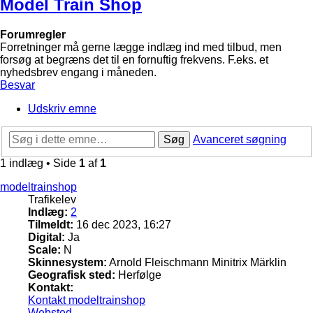
Model Train Shop
Forumregler
Forretninger må gerne lægge indlæg ind med tilbud, men
forsøg at begræns det til en fornuftig frekvens. F.eks. et
nyhedsbrev engang i måneden.
Besvar
Udskriv emne
Søg
Avanceret søgning
1 indlæg • Side
1
af
1
modeltrainshop
Trafikelev
Indlæg:
2
Tilmeldt:
16 dec 2023, 16:27
Digital:
Ja
Scale:
N
Skinnesystem:
Arnold Fleischmann Minitrix Märklin
Geografisk sted:
Herfølge
Kontakt:
Kontakt modeltrainshop
Websted