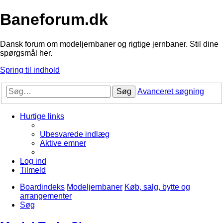
Baneforum.dk
Dansk forum om modeljernbaner og rigtige jernbaner. Stil dine
spørgsmål her.
Spring til indhold
Søg
Avanceret søgning
Hurtige links
Ubesvarede indlæg
Aktive emner
Log ind
Tilmeld
Boardindeks
Modeljernbaner
Køb, salg, bytte og
arrangementer
Søg