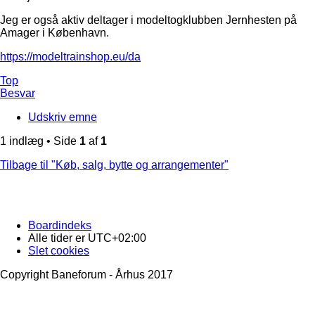
Jeg er også aktiv deltager i modeltogklubben Jernhesten på
Amager i København.
https://modeltrainshop.eu/da
Top
Besvar
Udskriv emne
1 indlæg • Side
1
af
1
Tilbage til "Køb, salg, bytte og arrangementer"
Boardindeks
Alle tider er
UTC+02:00
Slet cookies
Copyright Baneforum - Århus 2017