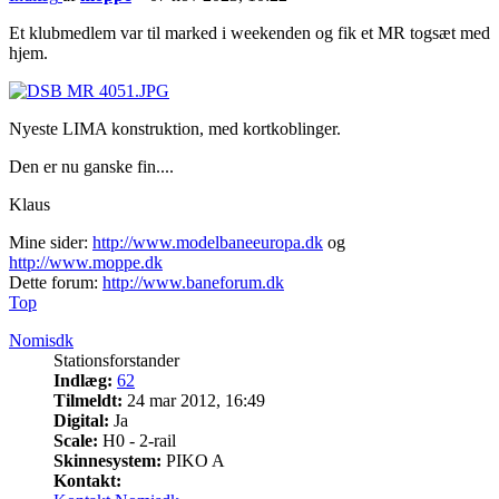
Et klubmedlem var til marked i weekenden og fik et MR togsæt med
hjem.
Nyeste LIMA konstruktion, med kortkoblinger.
Den er nu ganske fin....
Klaus
Mine sider:
http://www.modelbaneeuropa.dk
og
http://www.moppe.dk
Dette forum:
http://www.baneforum.dk
Top
Nomisdk
Stationsforstander
Indlæg:
62
Tilmeldt:
24 mar 2012, 16:49
Digital:
Ja
Scale:
H0 - 2-rail
Skinnesystem:
PIKO A
Kontakt: