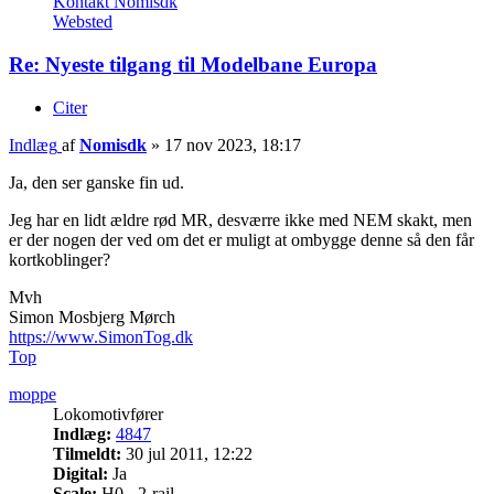
Kontakt Nomisdk
Websted
Re: Nyeste tilgang til Modelbane Europa
Citer
Indlæg
af
Nomisdk
»
17 nov 2023, 18:17
Ja, den ser ganske fin ud.
Jeg har en lidt ældre rød MR, desværre ikke med NEM skakt, men
er der nogen der ved om det er muligt at ombygge denne så den får
kortkoblinger?
Mvh
Simon Mosbjerg Mørch
https://www.SimonTog.dk
Top
moppe
Lokomotivfører
Indlæg:
4847
Tilmeldt:
30 jul 2011, 12:22
Digital:
Ja
Scale:
H0 - 2-rail