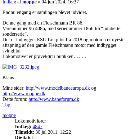
Indlæg
af
moppe
»
04 jun 2024, 16:37
Endnu engang er samlingen blevet udvidet.
Denne gang med en Fleischmann BR 86.
Varenummer 96 4086, med serienummer 1866 fra “limitierte
sonderserie”.
Der er indbygget ESU Lokpilot fra 2018 og motoren er nyeste
aftapning af den gamle Fleischmann motor med indbygget
svinghjul.
Lokomotivet er prøvekørt i butikken……..
Klaus
Mine sider:
http://www.modelbaneeuropa.dk
og
http://www.moppe.dk
Dette forum:
http://www.baneforum.dk
Top
moppe
Lokomotivfører
Indlæg:
4847
Tilmeldt:
30 jul 2011, 12:22
Digital:
Ja