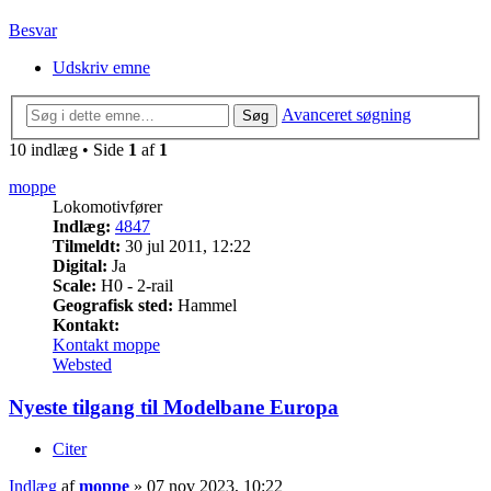
Besvar
Udskriv emne
Avanceret søgning
Søg
10 indlæg • Side
1
af
1
moppe
Lokomotivfører
Indlæg:
4847
Tilmeldt:
30 jul 2011, 12:22
Digital:
Ja
Scale:
H0 - 2-rail
Geografisk sted:
Hammel
Kontakt:
Kontakt moppe
Websted
Nyeste tilgang til Modelbane Europa
Citer
Indlæg
af
moppe
»
07 nov 2023, 10:22