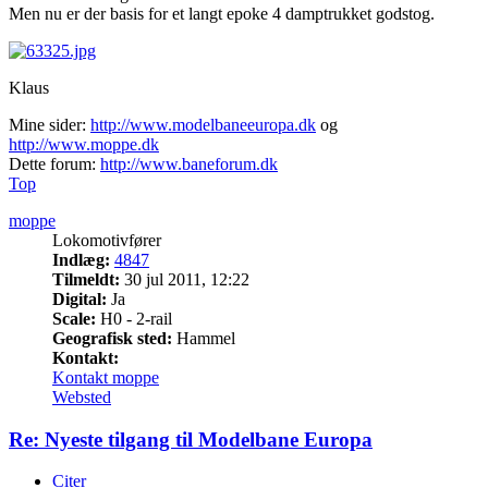
Men nu er der basis for et langt epoke 4 damptrukket godstog.
Klaus
Mine sider:
http://www.modelbaneeuropa.dk
og
http://www.moppe.dk
Dette forum:
http://www.baneforum.dk
Top
moppe
Lokomotivfører
Indlæg:
4847
Tilmeldt:
30 jul 2011, 12:22
Digital:
Ja
Scale:
H0 - 2-rail
Geografisk sted:
Hammel
Kontakt:
Kontakt moppe
Websted
Re: Nyeste tilgang til Modelbane Europa
Citer