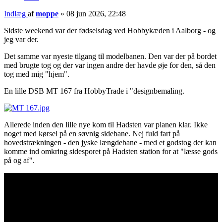
Indlæg
af
moppe
»
08 jun 2026, 22:48
Sidste weekend var der fødselsdag ved Hobbykæden i Aalborg - og
jeg var der.
Det samme var nyeste tilgang til modelbanen. Den var der på bordet
med brugte tog og der var ingen andre der havde øje for den, så den
tog med mig "hjem".
En lille DSB MT 167 fra HobbyTrade i "designbemaling.
Allerede inden den lille nye kom til Hadsten var planen klar. Ikke
noget med kørsel på en søvnig sidebane. Nej fuld fart på
hovedstrækningen - den jyske længdebane - med et godstog der kan
komme ind omkring sidesporet på Hadsten station for at "læsse gods
på og af".