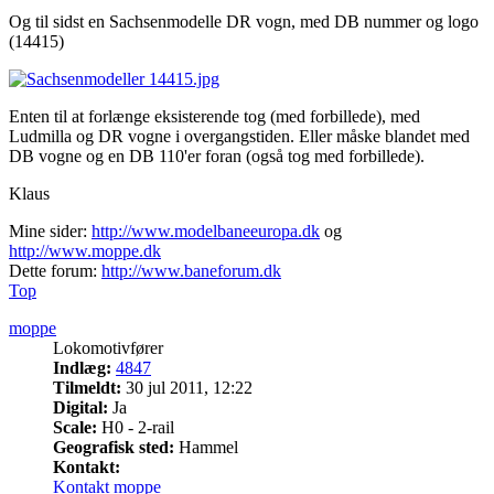
Og til sidst en Sachsenmodelle DR vogn, med DB nummer og logo
(14415)
Enten til at forlænge eksisterende tog (med forbillede), med
Ludmilla og DR vogne i overgangstiden. Eller måske blandet med
DB vogne og en DB 110'er foran (også tog med forbillede).
Klaus
Mine sider:
http://www.modelbaneeuropa.dk
og
http://www.moppe.dk
Dette forum:
http://www.baneforum.dk
Top
moppe
Lokomotivfører
Indlæg:
4847
Tilmeldt:
30 jul 2011, 12:22
Digital:
Ja
Scale:
H0 - 2-rail
Geografisk sted:
Hammel
Kontakt:
Kontakt moppe