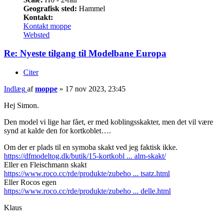
Geografisk sted:
Hammel
Kontakt:
Kontakt moppe
Websted
Re: Nyeste tilgang til Modelbane Europa
Citer
Indlæg
af
moppe
»
17 nov 2023, 23:45
Hej Simon.
Den model vi lige har fået, er med koblingsskakter, men det vil være
synd at kalde den for kortkoblet….
Om der er plads til en symoba skakt ved jeg faktisk ikke.
https://dfmodeltog.dk/butik/15-kortkobl ... alm-skakt/
Eller en Fleischmann skakt
https://www.roco.cc/rde/produkte/zubeho ... tsatz.html
Eller Rocos egen
https://www.roco.cc/rde/produkte/zubeho ... delle.html
Klaus