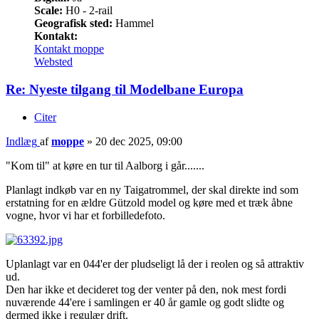
Scale:
H0 - 2-rail
Geografisk sted:
Hammel
Kontakt:
Kontakt moppe
Websted
Re: Nyeste tilgang til Modelbane Europa
Citer
Indlæg
af
moppe
»
20 dec 2025, 09:00
"Kom til" at køre en tur til Aalborg i går.......
Planlagt indkøb var en ny Taigatrommel, der skal direkte ind som
erstatning for en ældre Gützold model og køre med et træk åbne
vogne, hvor vi har et forbilledefoto.
Uplanlagt var en 044'er der pludseligt lå der i reolen og så attraktiv
ud.
Den har ikke et decideret tog der venter på den, nok mest fordi
nuværende 44'ere i samlingen er 40 år gamle og godt slidte og
dermed ikke i regulær drift.