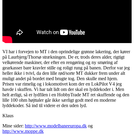
VI har i forvejen to MT i den oprindelige grønne lakering, der kører
på Laurbjerg/Thorsø strækningen. De er, trods deres alder, rigtigt
velkørende maskiner, der efter en rengøring og ny smøring af
gearkasser bare kravler stille og roligt rung på banen. Derfor var jeg
heller ikke i tvivl, da den lille rød/sorte MT dukker frem under alt
muligt andet på bordet med brugte tog. Den skulle med hjem.
Prisen var rimelig og i lokomotivet kom der en LokPilot V4 jeg
havde i skuffen. Vi har talt lidt om der skal en lyddekoder i. Men
helt ærligt, så er lydfilen i en HobbyTrade MT ret skuffende og den
lille 100 ohm højttaler går ikke særligt godt med en moderne
lyddekoder. Så ind til videre er den uden lyd.
Klaus
Mine sider:
http://www.modelbaneeuropa.dk
og
http://www.moppe.dk