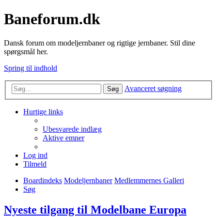
Baneforum.dk
Dansk forum om modeljernbaner og rigtige jernbaner. Stil dine
spørgsmål her.
Spring til indhold
Avanceret søgning
Søg
Hurtige links
Ubesvarede indlæg
Aktive emner
Log ind
Tilmeld
Boardindeks
Modeljernbaner
Medlemmernes Galleri
Søg
Nyeste tilgang til Modelbane Europa