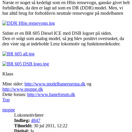
Næste er noget så kedeligt som en Hbis rensevogn, ganske givet helt
forbilledløs, da den er lagt ud som en DR (DDR) model. Men, vi
har altid brug for forholdsvis neutrale rensevogne på modelbanen
Sidste er en BR 605 Diesel ICE med DSB logoer på siden.
Den er solgt som analog model, så jeg blev positivt overrasket, da
den viste sig at indeholde Lenz lokomotiv og funktionedekoder.
Klaus
Mine sider:
http://www.modelbaneeuropa.dk
og
http://www.moppe.dk
Dette forum:
http://www.baneforum.dk
Top
moppe
Lokomotivfører
Indlæg:
4847
Tilmeldt:
30 jul 2011, 12:22
Digital:
Ja