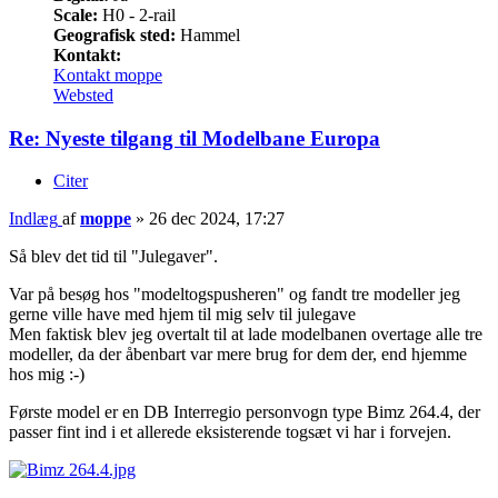
Scale:
H0 - 2-rail
Geografisk sted:
Hammel
Kontakt:
Kontakt moppe
Websted
Re: Nyeste tilgang til Modelbane Europa
Citer
Indlæg
af
moppe
»
26 dec 2024, 17:27
Så blev det tid til "Julegaver".
Var på besøg hos "modeltogspusheren" og fandt tre modeller jeg
gerne ville have med hjem til mig selv til julegave
Men faktisk blev jeg overtalt til at lade modelbanen overtage alle tre
modeller, da der åbenbart var mere brug for dem der, end hjemme
hos mig :-)
Første model er en DB Interregio personvogn type Bimz 264.4, der
passer fint ind i et allerede eksisterende togsæt vi har i forvejen.