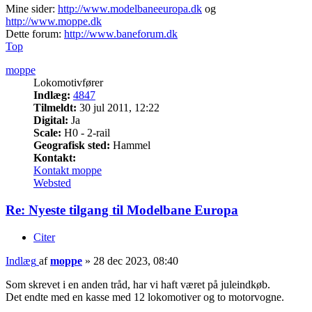
Mine sider:
http://www.modelbaneeuropa.dk
og
http://www.moppe.dk
Dette forum:
http://www.baneforum.dk
Top
moppe
Lokomotivfører
Indlæg:
4847
Tilmeldt:
30 jul 2011, 12:22
Digital:
Ja
Scale:
H0 - 2-rail
Geografisk sted:
Hammel
Kontakt:
Kontakt moppe
Websted
Re: Nyeste tilgang til Modelbane Europa
Citer
Indlæg
af
moppe
»
28 dec 2023, 08:40
Som skrevet i en anden tråd, har vi haft været på juleindkøb.
Det endte med en kasse med 12 lokomotiver og to motorvogne.