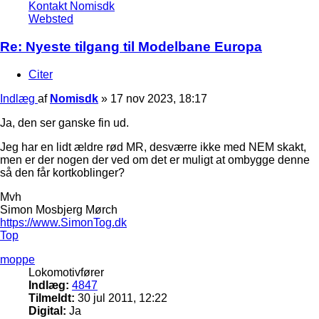
Kontakt Nomisdk
Websted
Re: Nyeste tilgang til Modelbane Europa
Citer
Indlæg
af
Nomisdk
»
17 nov 2023, 18:17
Ja, den ser ganske fin ud.
Jeg har en lidt ældre rød MR, desværre ikke med NEM skakt,
men er der nogen der ved om det er muligt at ombygge denne
så den får kortkoblinger?
Mvh
Simon Mosbjerg Mørch
https://www.SimonTog.dk
Top
moppe
Lokomotivfører
Indlæg:
4847
Tilmeldt:
30 jul 2011, 12:22
Digital:
Ja