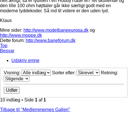
helt ærligt, så er lydfilen i en HobbyTrade MT ret skuffende og
den lille 100 ohm højttaler går ikke særligt godt med en
moderne lyddekoder. Så ind til videre er den uden lyd.
Klaus
Mine sider:
http://www.modelbaneeuropa.dk
og
http://www.moppe.dk
Dette forum:
http://www.baneforum.dk
Top
Besvar
Udskriv emne
Visning:
Sorter efter:
Retning:
10 indlæg • Side
1
af
1
Tilbage til "Medlemmernes Galleri"