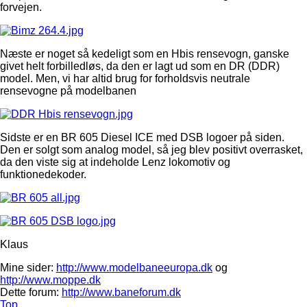
forvejen.
Næste er noget så kedeligt som en Hbis rensevogn, ganske
givet helt forbilledløs, da den er lagt ud som en DR (DDR)
model. Men, vi har altid brug for forholdsvis neutrale
rensevogne på modelbanen
Sidste er en BR 605 Diesel ICE med DSB logoer på siden.
Den er solgt som analog model, så jeg blev positivt overrasket,
da den viste sig at indeholde Lenz lokomotiv og
funktionedekoder.
Klaus
Mine sider:
http://www.modelbaneeuropa.dk
og
http://www.moppe.dk
Dette forum:
http://www.baneforum.dk
Top