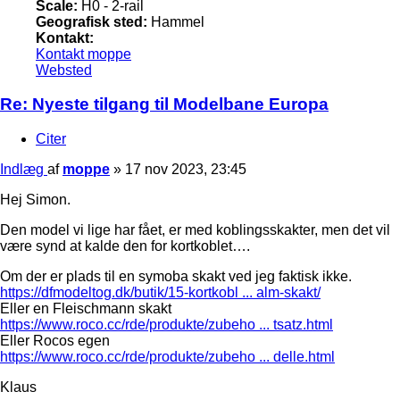
Scale:
H0 - 2-rail
Geografisk sted:
Hammel
Kontakt:
Kontakt moppe
Websted
Re: Nyeste tilgang til Modelbane Europa
Citer
Indlæg
af
moppe
»
17 nov 2023, 23:45
Hej Simon.
Den model vi lige har fået, er med koblingsskakter, men det vil
være synd at kalde den for kortkoblet….
Om der er plads til en symoba skakt ved jeg faktisk ikke.
https://dfmodeltog.dk/butik/15-kortkobl ... alm-skakt/
Eller en Fleischmann skakt
https://www.roco.cc/rde/produkte/zubeho ... tsatz.html
Eller Rocos egen
https://www.roco.cc/rde/produkte/zubeho ... delle.html
Klaus