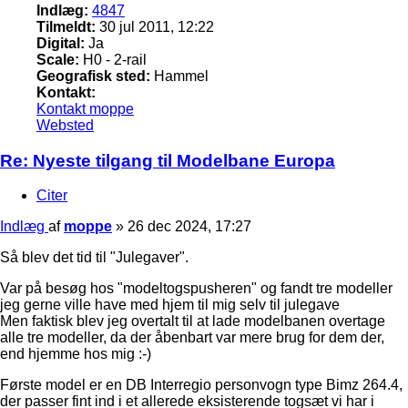
Indlæg:
4847
Tilmeldt:
30 jul 2011, 12:22
Digital:
Ja
Scale:
H0 - 2-rail
Geografisk sted:
Hammel
Kontakt:
Kontakt moppe
Websted
Re: Nyeste tilgang til Modelbane Europa
Citer
Indlæg
af
moppe
»
26 dec 2024, 17:27
Så blev det tid til "Julegaver".
Var på besøg hos "modeltogspusheren" og fandt tre modeller
jeg gerne ville have med hjem til mig selv til julegave
Men faktisk blev jeg overtalt til at lade modelbanen overtage
alle tre modeller, da der åbenbart var mere brug for dem der,
end hjemme hos mig :-)
Første model er en DB Interregio personvogn type Bimz 264.4,
der passer fint ind i et allerede eksisterende togsæt vi har i