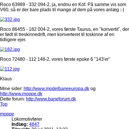
Roco 63989 - 332 094-2, ja, endnu en Köf. På samme vis som
V60, så er der bare plads til mange af dem på vores anlæg :-)
Roco 86455 - 182 004-2, vores første Taurus, en "konvertit", der
er født til treskinnedrift, men konverteret til toskinne af en
tidligere ejer.
Roco 72480 - 112 148-2, vores første epoke 6 "143'er"
Klaus
Mine sider:
http://www.modelbaneeuropa.dk
og
http://www.moppe.dk
Dette forum:
http://www.baneforum.dk
Top
moppe
Lokomotivfører
Indlæg:
4847