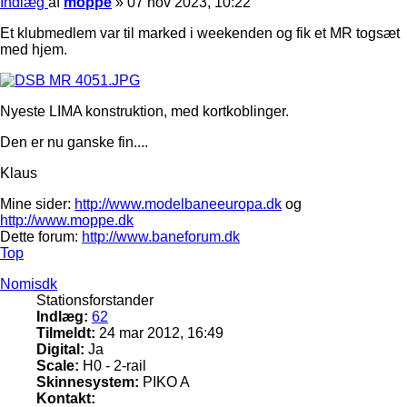
Indlæg
af
moppe
»
07 nov 2023, 10:22
Et klubmedlem var til marked i weekenden og fik et MR togsæt
med hjem.
Nyeste LIMA konstruktion, med kortkoblinger.
Den er nu ganske fin....
Klaus
Mine sider:
http://www.modelbaneeuropa.dk
og
http://www.moppe.dk
Dette forum:
http://www.baneforum.dk
Top
Nomisdk
Stationsforstander
Indlæg:
62
Tilmeldt:
24 mar 2012, 16:49
Digital:
Ja
Scale:
H0 - 2-rail
Skinnesystem:
PIKO A
Kontakt: