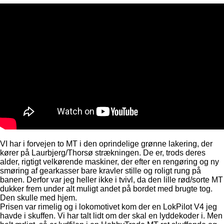
VI har i forvejen to MT i den oprindelige grønne lakering, der
kører på Laurbjerg/Thorsø strækningen. De er, trods deres
alder, rigtigt velkørende maskiner, der efter en rengøring og ny
smøring af gearkasser bare kravler stille og roligt rung på
banen. Derfor var jeg heller ikke i tvivl, da den lille rød/sorte MT
dukker frem under alt muligt andet på bordet med brugte tog.
Den skulle med hjem.
Prisen var rimelig og i lokomotivet kom der en LokPilot V4 jeg
havde i skuffen. Vi har talt lidt om der skal en lyddekoder i. Men