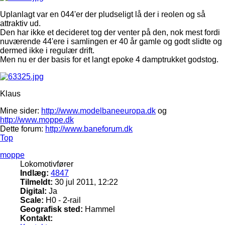
Uplanlagt var en 044'er der pludseligt lå der i reolen og så
attraktiv ud.
Den har ikke et decideret tog der venter på den, nok mest fordi
nuværende 44'ere i samlingen er 40 år gamle og godt slidte og
dermed ikke i regulær drift.
Men nu er der basis for et langt epoke 4 damptrukket godstog.
Klaus
Mine sider:
http://www.modelbaneeuropa.dk
og
http://www.moppe.dk
Dette forum:
http://www.baneforum.dk
Top
moppe
Lokomotivfører
Indlæg:
4847
Tilmeldt:
30 jul 2011, 12:22
Digital:
Ja
Scale:
H0 - 2-rail
Geografisk sted:
Hammel
Kontakt: