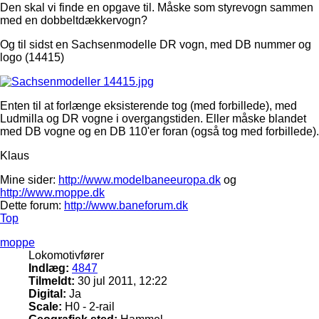
Den skal vi finde en opgave til. Måske som styrevogn sammen
med en dobbeltdækkervogn?
Og til sidst en Sachsenmodelle DR vogn, med DB nummer og
logo (14415)
Enten til at forlænge eksisterende tog (med forbillede), med
Ludmilla og DR vogne i overgangstiden. Eller måske blandet
med DB vogne og en DB 110'er foran (også tog med forbillede).
Klaus
Mine sider:
http://www.modelbaneeuropa.dk
og
http://www.moppe.dk
Dette forum:
http://www.baneforum.dk
Top
moppe
Lokomotivfører
Indlæg:
4847
Tilmeldt:
30 jul 2011, 12:22
Digital:
Ja
Scale:
H0 - 2-rail