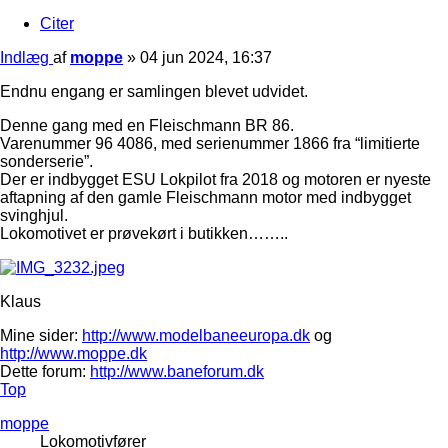
Citer
Indlæg
af
moppe
»
04 jun 2024, 16:37
Endnu engang er samlingen blevet udvidet.
Denne gang med en Fleischmann BR 86.
Varenummer 96 4086, med serienummer 1866 fra “limitierte
sonderserie”.
Der er indbygget ESU Lokpilot fra 2018 og motoren er nyeste
aftapning af den gamle Fleischmann motor med indbygget
svinghjul.
Lokomotivet er prøvekørt i butikken……..
Klaus
Mine sider:
http://www.modelbaneeuropa.dk
og
http://www.moppe.dk
Dette forum:
http://www.baneforum.dk
Top
moppe
Lokomotivfører