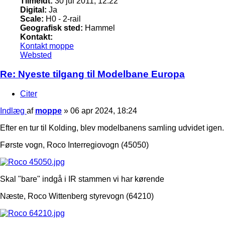
Tilmeldt:
30 jul 2011, 12:22
Digital:
Ja
Scale:
H0 - 2-rail
Geografisk sted:
Hammel
Kontakt:
Kontakt moppe
Websted
Re: Nyeste tilgang til Modelbane Europa
Citer
Indlæg
af
moppe
»
06 apr 2024, 18:24
Efter en tur til Kolding, blev modelbanens samling udvidet igen.
Første vogn, Roco Interregiovogn (45050)
Skal "bare" indgå i IR stammen vi har kørende
Næste, Roco Wittenberg styrevogn (64210)