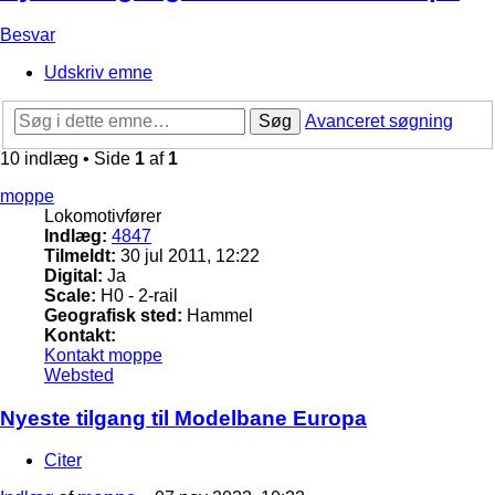
Besvar
Udskriv emne
Søg
Avanceret søgning
10 indlæg • Side
1
af
1
moppe
Lokomotivfører
Indlæg:
4847
Tilmeldt:
30 jul 2011, 12:22
Digital:
Ja
Scale:
H0 - 2-rail
Geografisk sted:
Hammel
Kontakt:
Kontakt moppe
Websted
Nyeste tilgang til Modelbane Europa
Citer