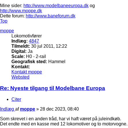
Mine sider:
http://www.modelbaneeuropa.dk
og
http://www.moppe.dk
Dette forum:
http://www.baneforum.dk
Top
moppe
Lokomotivfører
Indlæg:
4847
Tilmeldt:
30 jul 2011, 12:22
Digital:
Ja
Scale:
H0 - 2-rail
Geografisk sted:
Hammel
Kontakt:
Kontakt moppe
Websted
Re: Nyeste tilgang til Modelbane Europa
Citer
Indlæg
af
moppe
»
28 dec 2023, 08:40
Som skrevet i en anden tråd, har vi haft været på juleindkøb.
Det endte med en kasse med 12 lokomotiver og to motorvogne.