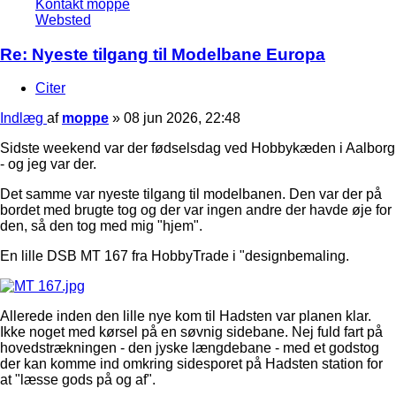
Kontakt moppe
Websted
Re: Nyeste tilgang til Modelbane Europa
Citer
Indlæg
af
moppe
»
08 jun 2026, 22:48
Sidste weekend var der fødselsdag ved Hobbykæden i Aalborg
- og jeg var der.
Det samme var nyeste tilgang til modelbanen. Den var der på
bordet med brugte tog og der var ingen andre der havde øje for
den, så den tog med mig "hjem".
En lille DSB MT 167 fra HobbyTrade i "designbemaling.
Allerede inden den lille nye kom til Hadsten var planen klar.
Ikke noget med kørsel på en søvnig sidebane. Nej fuld fart på
hovedstrækningen - den jyske længdebane - med et godstog
der kan komme ind omkring sidesporet på Hadsten station for
at "læsse gods på og af".