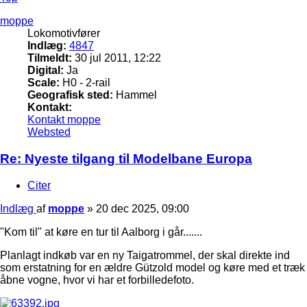
moppe
Lokomotivfører
Indlæg:
4847
Tilmeldt:
30 jul 2011, 12:22
Digital:
Ja
Scale:
H0 - 2-rail
Geografisk sted:
Hammel
Kontakt:
Kontakt moppe
Websted
Re: Nyeste tilgang til Modelbane Europa
Citer
Indlæg
af
moppe
»
20 dec 2025, 09:00
"Kom til" at køre en tur til Aalborg i går.......
Planlagt indkøb var en ny Taigatrommel, der skal direkte ind
som erstatning for en ældre Gützold model og køre med et træk
åbne vogne, hvor vi har et forbilledefoto.