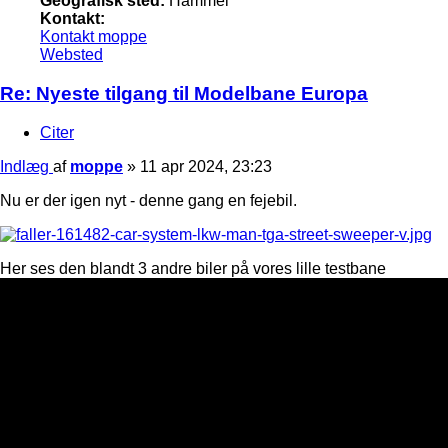
Geografisk sted:
Hammel
Kontakt:
Kontakt moppe
Websted
Re: Nyeste tilgang til Modelbane Europa
Citer
Indlæg
af
moppe
»
11 apr 2024, 23:23
Nu er der igen nyt - denne gang en fejebil.
Her ses den blandt 3 andre biler på vores lille testbane