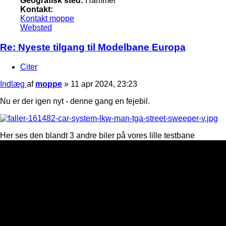
Geografisk sted:
Hammel
Kontakt:
Kontakt moppe
Websted
Re: Nyeste tilgang til Modelbane Europa
Citer
Indlæg
af
moppe
»
11 apr 2024, 23:23
Nu er der igen nyt - denne gang en fejebil.
Her ses den blandt 3 andre biler på vores lille testbane