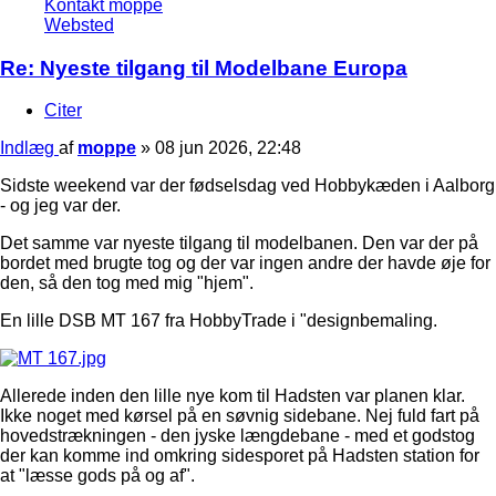
Kontakt moppe
Websted
Re: Nyeste tilgang til Modelbane Europa
Citer
Indlæg
af
moppe
»
08 jun 2026, 22:48
Sidste weekend var der fødselsdag ved Hobbykæden i Aalborg
- og jeg var der.
Det samme var nyeste tilgang til modelbanen. Den var der på
bordet med brugte tog og der var ingen andre der havde øje for
den, så den tog med mig "hjem".
En lille DSB MT 167 fra HobbyTrade i "designbemaling.
Allerede inden den lille nye kom til Hadsten var planen klar.
Ikke noget med kørsel på en søvnig sidebane. Nej fuld fart på
hovedstrækningen - den jyske længdebane - med et godstog
der kan komme ind omkring sidesporet på Hadsten station for
at "læsse gods på og af".