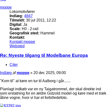
moppe
Lokomotivfører
Indlæg:
4847
Tilmeldt:
30 jul 2011, 12:22
Digital:
Ja
Scale:
H0 - 2-rail
Geografisk sted:
Hammel
Kontakt:
Kontakt moppe
Websted
Re: Nyeste tilgang til Modelbane Europa
Citer
Indlæg
af
moppe
»
20 dec 2025, 09:00
"Kom til" at køre en tur til Aalborg i går.......
Planlagt indkøb var en ny Taigatrommel, der skal direkte ind
som erstatning for en ældre Gützold model og køre med et træk
åbne vogne, hvor vi har et forbilledefoto.