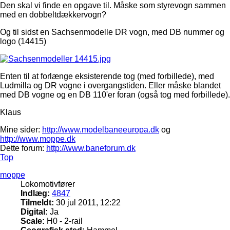
Den skal vi finde en opgave til. Måske som styrevogn sammen
med en dobbeltdækkervogn?
Og til sidst en Sachsenmodelle DR vogn, med DB nummer og
logo (14415)
Enten til at forlænge eksisterende tog (med forbillede), med
Ludmilla og DR vogne i overgangstiden. Eller måske blandet
med DB vogne og en DB 110'er foran (også tog med forbillede).
Klaus
Mine sider:
http://www.modelbaneeuropa.dk
og
http://www.moppe.dk
Dette forum:
http://www.baneforum.dk
Top
moppe
Lokomotivfører
Indlæg:
4847
Tilmeldt:
30 jul 2011, 12:22
Digital:
Ja
Scale:
H0 - 2-rail