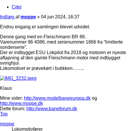
Citer
Indlæg
af
moppe
»
04 jun 2024, 16:37
Endnu engang er samlingen blevet udvidet.
Denne gang med en Fleischmann BR 86.
Varenummer 96 4086, med serienummer 1866 fra “limitierte
sonderserie”.
Der er indbygget ESU Lokpilot fra 2018 og motoren er nyeste
aftapning af den gamle Fleischmann motor med indbygget
svinghjul.
Lokomotivet er prøvekørt i butikken……..
Klaus
Mine sider:
http://www.modelbaneeuropa.dk
og
http://www.moppe.dk
Dette forum:
http://www.baneforum.dk
Top
moppe
Lokomotivfører