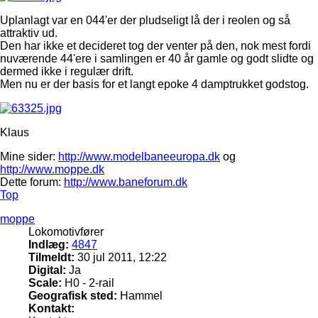
Uplanlagt var en 044'er der pludseligt lå der i reolen og så
attraktiv ud.
Den har ikke et decideret tog der venter på den, nok mest fordi
nuværende 44'ere i samlingen er 40 år gamle og godt slidte og
dermed ikke i regulær drift.
Men nu er der basis for et langt epoke 4 damptrukket godstog.
Klaus
Mine sider:
http://www.modelbaneeuropa.dk
og
http://www.moppe.dk
Dette forum:
http://www.baneforum.dk
Top
moppe
Lokomotivfører
Indlæg:
4847
Tilmeldt:
30 jul 2011, 12:22
Digital:
Ja
Scale:
H0 - 2-rail
Geografisk sted:
Hammel
Kontakt: