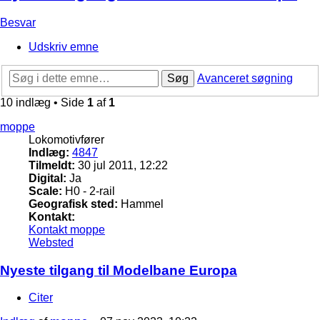
Besvar
Udskriv emne
Søg
Avanceret søgning
10 indlæg • Side
1
af
1
moppe
Lokomotivfører
Indlæg:
4847
Tilmeldt:
30 jul 2011, 12:22
Digital:
Ja
Scale:
H0 - 2-rail
Geografisk sted:
Hammel
Kontakt:
Kontakt moppe
Websted
Nyeste tilgang til Modelbane Europa
Citer