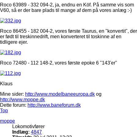
Roco 63989 - 332 094-2, ja, endnu en Köf. På samme vis som
V60, så er der bare plads til mange af dem på vores anlæg :-)
Roco 86455 - 182 004-2, vores første Taurus, en "konvertit", der
er født til treskinnedrift, men konverteret til toskinne af en
tidligere ejer.
Roco 72480 - 112 148-2, vores første epoke 6 "143'er"
Klaus
Mine sider:
http://www.modelbaneeuropa.dk
og
http://www.moppe.dk
Dette forum:
http://www.baneforum.dk
Top
moppe
Lokomotivfører
Indlæg:
4847