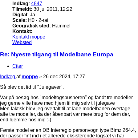
Indlæg:
4847
Tilmeldt:
30 jul 2011, 12:22
Digital:
Ja
Scale:
H0 - 2-rail
Geografisk sted:
Hammel
Kontakt:
Kontakt moppe
Websted
Re: Nyeste tilgang til Modelbane Europa
Citer
Indlæg
af
moppe
»
26 dec 2024, 17:27
Så blev det tid til "Julegaver".
Var på besøg hos "modeltogspusheren" og fandt tre modeller
jeg gerne ville have med hjem til mig selv til julegave
Men faktisk blev jeg overtalt til at lade modelbanen overtage
alle tre modeller, da der åbenbart var mere brug for dem der,
end hjemme hos mig :-)
Første model er en DB Interregio personvogn type Bimz 264.4,
der passer fint ind i et allerede eksisterende togsæt vi har i