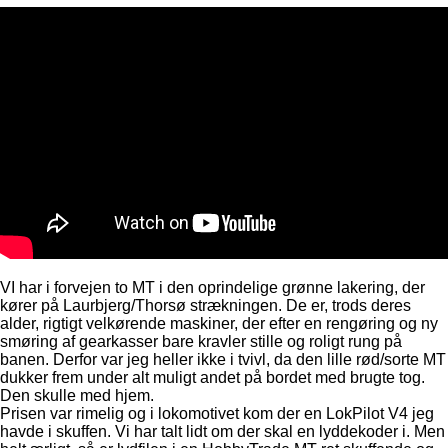
VI har i forvejen to MT i den oprindelige grønne lakering, der
kører på Laurbjerg/Thorsø strækningen. De er, trods deres
alder, rigtigt velkørende maskiner, der efter en rengøring og ny
smøring af gearkasser bare kravler stille og roligt rung på
banen. Derfor var jeg heller ikke i tvivl, da den lille rød/sorte MT
dukker frem under alt muligt andet på bordet med brugte tog.
Den skulle med hjem.
Prisen var rimelig og i lokomotivet kom der en LokPilot V4 jeg
havde i skuffen. Vi har talt lidt om der skal en lyddekoder i. Men