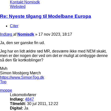
Kontakt Nomisdk
Websted
Re: Nyeste tilgang til Modelbane Europa
Citer
Indlæg
af
Nomisdk
»
17 nov 2023, 18:17
Ja, den ser ganske fin ud.
Jeg har en lidt ældre rød MR, desværre ikke med NEM skakt,
men er der nogen der ved om det er muligt at ombygge denne
så den får kortkoblinger?
Mvh
Simon Mosbjerg Mørch
https://www.SimonTog.dk
Top
moppe
Lokomotivfører
Indlæg:
4847
Tilmeldt:
30 jul 2011, 12:22
Digital:
Ja