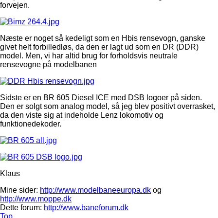
forvejen.
Næste er noget så kedeligt som en Hbis rensevogn, ganske
givet helt forbilledløs, da den er lagt ud som en DR (DDR)
model. Men, vi har altid brug for forholdsvis neutrale
rensevogne på modelbanen
Sidste er en BR 605 Diesel ICE med DSB logoer på siden.
Den er solgt som analog model, så jeg blev positivt overrasket,
da den viste sig at indeholde Lenz lokomotiv og
funktionedekoder.
Klaus
Mine sider:
http://www.modelbaneeuropa.dk
og
http://www.moppe.dk
Dette forum:
http://www.baneforum.dk
Top