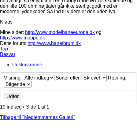
helt ærligt, så er lydfilen i en HobbyTrade MT ret skuffende og
den lille 100 ohm højttaler går ikke særligt godt med en
moderne lyddekoder. Så ind til videre er den uden lyd.
Klaus
Mine sider:
http://www.modelbaneeuropa.dk
og
http://www.moppe.dk
Dette forum:
http://www.baneforum.dk
Top
Besvar
Udskriv emne
Visning:
Sorter efter:
Retning:
10 indlæg • Side
1
af
1
Tilbage til "Medlemmernes Galleri"