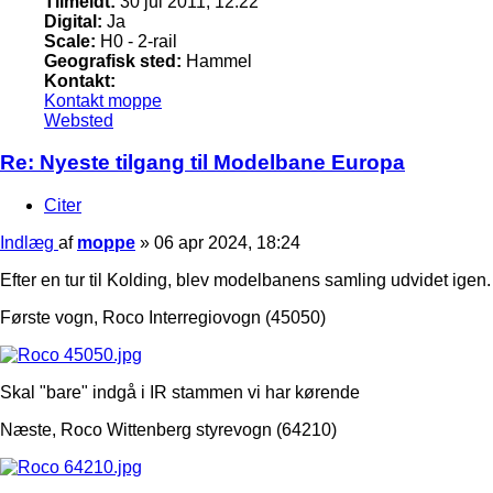
Tilmeldt:
30 jul 2011, 12:22
Digital:
Ja
Scale:
H0 - 2-rail
Geografisk sted:
Hammel
Kontakt:
Kontakt moppe
Websted
Re: Nyeste tilgang til Modelbane Europa
Citer
Indlæg
af
moppe
»
06 apr 2024, 18:24
Efter en tur til Kolding, blev modelbanens samling udvidet igen.
Første vogn, Roco Interregiovogn (45050)
Skal "bare" indgå i IR stammen vi har kørende
Næste, Roco Wittenberg styrevogn (64210)