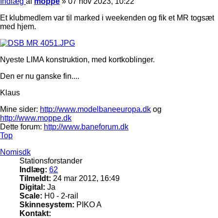
Indlæg
af
moppe
»
07 nov 2023, 10:22
Et klubmedlem var til marked i weekenden og fik et MR togsæt
med hjem.
Nyeste LIMA konstruktion, med kortkoblinger.
Den er nu ganske fin....
Klaus
Mine sider:
http://www.modelbaneeuropa.dk
og
http://www.moppe.dk
Dette forum:
http://www.baneforum.dk
Top
Nomisdk
Stationsforstander
Indlæg:
62
Tilmeldt:
24 mar 2012, 16:49
Digital:
Ja
Scale:
H0 - 2-rail
Skinnesystem:
PIKO A
Kontakt: