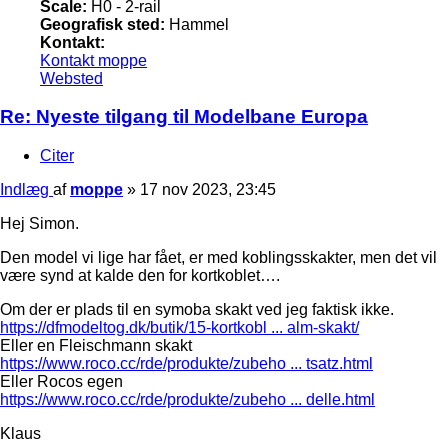
Scale:
H0 - 2-rail
Geografisk sted:
Hammel
Kontakt:
Kontakt moppe
Websted
Re: Nyeste tilgang til Modelbane Europa
Citer
Indlæg
af
moppe
»
17 nov 2023, 23:45
Hej Simon.
Den model vi lige har fået, er med koblingsskakter, men det vil
være synd at kalde den for kortkoblet….
Om der er plads til en symoba skakt ved jeg faktisk ikke.
https://dfmodeltog.dk/butik/15-kortkobl ... alm-skakt/
Eller en Fleischmann skakt
https://www.roco.cc/rde/produkte/zubeho ... tsatz.html
Eller Rocos egen
https://www.roco.cc/rde/produkte/zubeho ... delle.html
Klaus