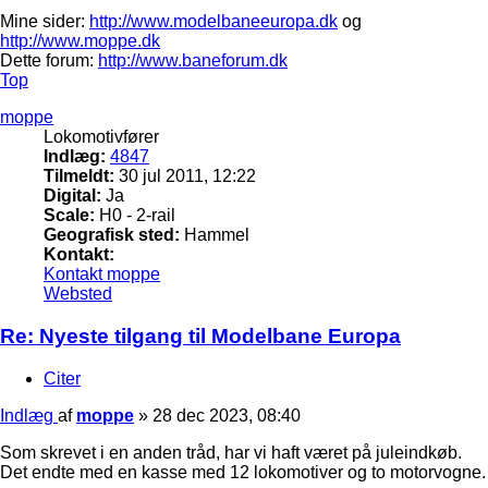
Mine sider:
http://www.modelbaneeuropa.dk
og
http://www.moppe.dk
Dette forum:
http://www.baneforum.dk
Top
moppe
Lokomotivfører
Indlæg:
4847
Tilmeldt:
30 jul 2011, 12:22
Digital:
Ja
Scale:
H0 - 2-rail
Geografisk sted:
Hammel
Kontakt:
Kontakt moppe
Websted
Re: Nyeste tilgang til Modelbane Europa
Citer
Indlæg
af
moppe
»
28 dec 2023, 08:40
Som skrevet i en anden tråd, har vi haft været på juleindkøb.
Det endte med en kasse med 12 lokomotiver og to motorvogne.