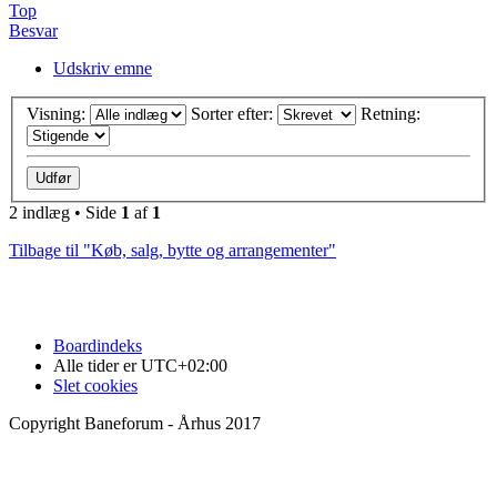
Top
Besvar
Udskriv emne
Visning:
Sorter efter:
Retning:
2 indlæg • Side
1
af
1
Tilbage til "Køb, salg, bytte og arrangementer"
Boardindeks
Alle tider er
UTC+02:00
Slet cookies
Copyright Baneforum - Århus 2017