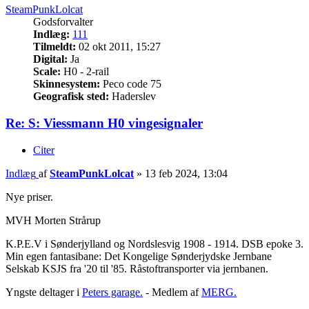
SteamPunkLolcat
Godsforvalter
Indlæg:
111
Tilmeldt:
02 okt 2011, 15:27
Digital:
Ja
Scale:
H0 - 2-rail
Skinnesystem:
Peco code 75
Geografisk sted:
Haderslev
Re: S: Viessmann H0 vingesignaler
Citer
Indlæg
af
SteamPunkLolcat
»
13 feb 2024, 13:04
Nye priser.
MVH Morten Strårup
K.P.E.V i Sønderjylland og Nordslesvig 1908 - 1914. DSB epoke 3.
Min egen fantasibane: Det Kongelige Sønderjydske Jernbane
Selskab KSJS fra '20 til '85. Råstoftransporter via jernbanen.
Yngste deltager i
Peters garage.
- Medlem af
MERG.