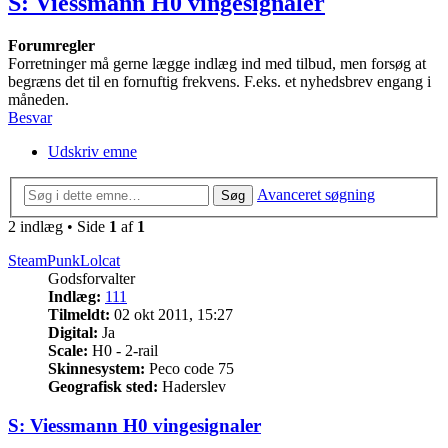
S: Viessmann H0 vingesignaler
Forumregler
Forretninger må gerne lægge indlæg ind med tilbud, men forsøg at
begræns det til en fornuftig frekvens. F.eks. et nyhedsbrev engang i
måneden.
Besvar
Udskriv emne
Avanceret søgning
Søg
2 indlæg • Side
1
af
1
SteamPunkLolcat
Godsforvalter
Indlæg:
111
Tilmeldt:
02 okt 2011, 15:27
Digital:
Ja
Scale:
H0 - 2-rail
Skinnesystem:
Peco code 75
Geografisk sted:
Haderslev
S: Viessmann H0 vingesignaler