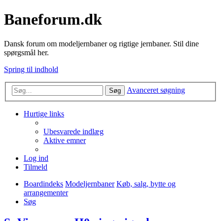
Baneforum.dk
Dansk forum om modeljernbaner og rigtige jernbaner. Stil dine
spørgsmål her.
Spring til indhold
Avanceret søgning
Søg
Hurtige links
Ubesvarede indlæg
Aktive emner
Log ind
Tilmeld
Boardindeks
Modeljernbaner
Køb, salg, bytte og
arrangementer
Søg