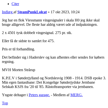
Citer
Indlæg
af
SteamPunkLolcat
»
17 okt 2023, 10:24
Jeg har en flok Viessmann vingesignaler i skala H0 jeg ikke skal
bruge alligevel. De fleste har aldrig været ude af indpakningen.
2 x 4501 tysk dobbelt vingesignal. 275 pr. stk.
Eller få de sidste to samlet for 475.
Pris er til forhandling.
Det befinder sig i Haderslev og kan afhentes eller sendes for købers
regning.
MVH Morten Strårup
K.P.E.V i Sønderjylland og Nordslesvig 1908 - 1914. DSB epoke 3.
Min egen fantasibane: Det Kongelige Sønderjydske Jernbane
Selskab KSJS fra '20 til '85. Råstoftransporter via jernbanen.
Yngste deltager i
Peters garage.
- Medlem af
MERG.
Top