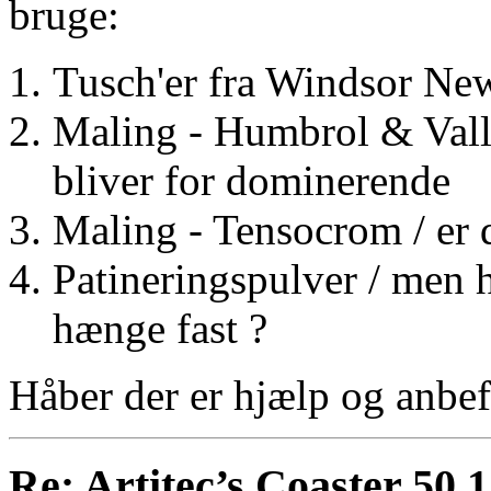
bruge:
Tusch'er fra Windsor Newt
Maling - Humbrol & Vallej
bliver for dominerende
Maling - Tensocrom / er d
Patineringspulver / men hv
hænge fast ?
Håber der er hjælp og anbefal
Re: Artitec’s Coaster 50.