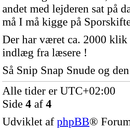
andet med lejderen sat på d
må I må kigge på Sporskifte
Der har været ca. 2000 klik
indlæg fra læsere !
Så Snip Snap Snude og den his
Alle tider er
UTC+02:00
Side
4
af
4
Udviklet af
phpBB
® Forum