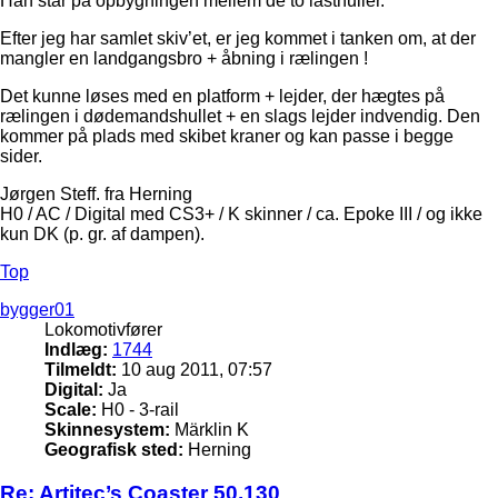
Han står på opbygningen mellem de to lasthuller.
Efter jeg har samlet skiv’et, er jeg kommet i tanken om, at der
mangler en landgangsbro + åbning i rælingen !
Det kunne løses med en platform + lejder, der hægtes på
rælingen i dødemandshullet + en slags lejder indvendig. Den
kommer på plads med skibet kraner og kan passe i begge
sider.
Jørgen Steff. fra Herning
H0 / AC / Digital med CS3+ / K skinner / ca. Epoke III / og ikke
kun DK (p. gr. af dampen).
Top
bygger01
Lokomotivfører
Indlæg:
1744
Tilmeldt:
10 aug 2011, 07:57
Digital:
Ja
Scale:
H0 - 3-rail
Skinnesystem:
Märklin K
Geografisk sted:
Herning
Re: Artitec’s Coaster 50.130