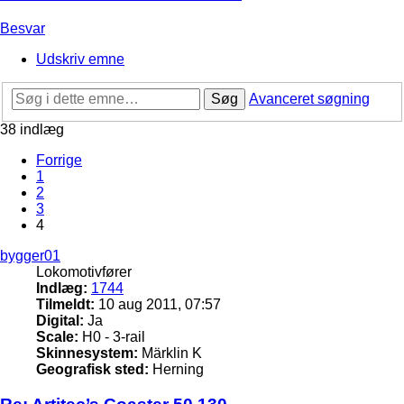
Besvar
Udskriv emne
Søg
Avanceret søgning
38 indlæg
Forrige
1
2
3
4
bygger01
Lokomotivfører
Indlæg:
1744
Tilmeldt:
10 aug 2011, 07:57
Digital:
Ja
Scale:
H0 - 3-rail
Skinnesystem:
Märklin K
Geografisk sted:
Herning