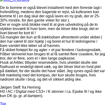
De to bomme er også blevet installeret med den forreste lagt i
hvilestilling, medens den bagerste er rejst, så kulkranen kan
komme til ( en dag skal der også laves en ny grab, der er 25-
30% mindre, for den gamle virker for stor ).
Der er nogle små blokke med til at give udveksling på de to
stykker tovværk til hver bom, men de bliver ikke brugt, det er
livet blevet for kort til !
Så mangler der kun at få træklodsen afmonteret under skibet (
den har været til stor hjælp ) og boret et hul til ledningerne /
bare vandet ikke løber ud af havnen.
Få skibet fortøjet for og agter + et par fendere / lastvognsdæk.
Håber skriveriet kan bruges til at få samlet flere coastere, for jeg
tror, der er flere, som er i den lange papkasse.
Husk at Artitec tilbyder reservedele, hvis uheldet skulle ske
Nathuset er endeligt dømt væk, og der bliver blot en hvid plet
på dækket, for der skulle det have stået. Jeg synes også det var
lidt mærkelig med det kompas, der kun skulle bruges, hvis
nødroret skulle i brug, og det vil sikkert aldrig ske.
Jørgen Steff. fra Herning
H0 / AC / Digital med CS3+ / K skinner / ca. Epoke III / og ikke
kun DK (p. gr. af dampen).
Top