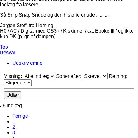
indlæg fra læsere !
Så Snip Snap Snude og den historie er ude ...........
Jørgen Steff. fra Herning
H0 / AC / Digital med CS3+ / K skinner / ca. Epoke III / og ikke
kun DK (p. gr. af dampen).
Top
Besvar
Udskriv emne
Visning:
Sorter efter:
Retning:
38 indlæg
Forrige
1
2
3