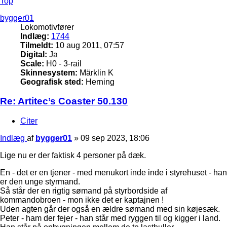
Top
bygger01
Lokomotivfører
Indlæg:
1744
Tilmeldt:
10 aug 2011, 07:57
Digital:
Ja
Scale:
H0 - 3-rail
Skinnesystem:
Märklin K
Geografisk sted:
Herning
Re: Artitec’s Coaster 50.130
Citer
Indlæg
af
bygger01
»
09 sep 2023, 18:06
Lige nu er der faktisk 4 personer på dæk.
En - det er en tjener - med menukort inde inde i styrehuset - han
er den unge styrmand.
Så står der en rigtig sømand på styrbordside af
kommandobroen - mon ikke det er kaptajnen !
Uden agten går der også en ældre sømand med sin køjesæk.
Peter - ham der fejer - han står med ryggen til og kigger i land.