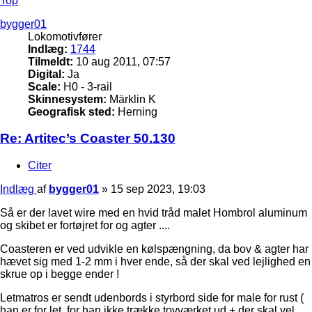
Top
bygger01
Lokomotivfører
Indlæg:
1744
Tilmeldt:
10 aug 2011, 07:57
Digital:
Ja
Scale:
H0 - 3-rail
Skinnesystem:
Märklin K
Geografisk sted:
Herning
Re: Artitec’s Coaster 50.130
Citer
Indlæg
af
bygger01
»
15 sep 2023, 19:03
Så er der lavet wire med en hvid tråd malet Hombrol aluminum
og skibet er fortøjret for og agter ....
Coasteren er ved udvikle en kølspængning, da bov & agter har
hævet sig med 1-2 mm i hver ende, så der skal ved lejlighed en
skrue op i begge ender !
Letmatros er sendt udenbords i styrbord side for male for rust (
han er for let, for han ikke trække tovværket ud + der skal vel