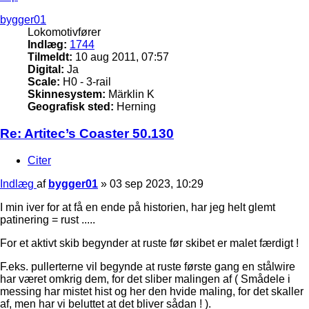
bygger01
Lokomotivfører
Indlæg:
1744
Tilmeldt:
10 aug 2011, 07:57
Digital:
Ja
Scale:
H0 - 3-rail
Skinnesystem:
Märklin K
Geografisk sted:
Herning
Re: Artitec’s Coaster 50.130
Citer
Indlæg
af
bygger01
»
03 sep 2023, 10:29
I min iver for at få en ende på historien, har jeg helt glemt
patinering = rust .....
For et aktivt skib begynder at ruste før skibet er malet færdigt !
F.eks. pullerterne vil begynde at ruste første gang en stålwire
har været omkrig dem, for det sliber malingen af ( Smådele i
messing har mistet hist og her den hvide maling, for det skaller
af, men har vi beluttet at det bliver sådan ! ).