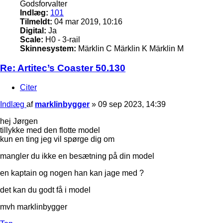
Godsforvalter
Indlæg:
101
Tilmeldt:
04 mar 2019, 10:16
Digital:
Ja
Scale:
H0 - 3-rail
Skinnesystem:
Märklin C Märklin K Märklin M
Re: Artitec’s Coaster 50.130
Citer
Indlæg
af
marklinbygger
»
09 sep 2023, 14:39
hej Jørgen
tillykke med den flotte model
kun en ting jeg vil spørge dig om
mangler du ikke en besætning på din model
en kaptain og nogen han kan jage med ?
det kan du godt få i model
mvh marklinbygger