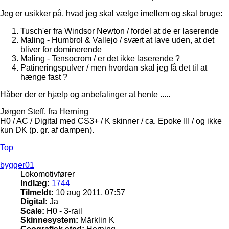
Jeg er usikker på, hvad jeg skal vælge imellem og skal bruge:
Tusch'er fra Windsor Newton / fordel at de er laserende
Maling - Humbrol & Vallejo / svært at lave uden, at det
bliver for dominerende
Maling - Tensocrom / er det ikke laserende ?
Patineringspulver / men hvordan skal jeg få det til at
hænge fast ?
Håber der er hjælp og anbefalinger at hente .....
Jørgen Steff. fra Herning
H0 / AC / Digital med CS3+ / K skinner / ca. Epoke III / og ikke
kun DK (p. gr. af dampen).
Top
bygger01
Lokomotivfører
Indlæg:
1744
Tilmeldt:
10 aug 2011, 07:57
Digital:
Ja
Scale:
H0 - 3-rail
Skinnesystem:
Märklin K