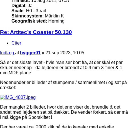
Tilmeldt:
10 aug 2011, 07:57
Digital:
Ja
Scale:
H0 - 3-rail
Skinnesystem:
Märklin K
Geografisk sted:
Herning
Re: Artitec’s Coaster 50.130
Citer
Indlæg
af
bygger01
»
21 sep 2023, 10:05
Så er det sidste lavet - hvis man ser bort fra, at der skal et par
skruer nedenop - da lejderen er brændt af 0,4 mm X-finer & 1
mm MDF plade.
Nedenunder er billeder af stumperne / sammenlimet / og sat på
dækket:
Der mangler 2 billeder, hvor det ene viser det brændte & det
andet med lejderen sat på dækket. De vender forkert, så der må
I må kigge på Sporskiftet !
Der har været ca. 2000 klik på de to kanaler med enkelte