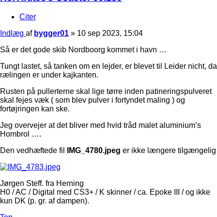
Citer
Indlæg
af
bygger01
»
10 sep 2023, 15:04
Så er det gode skib Nordboorg kommet i havn …
Tungt lastet, så tanken om en lejder, er blevet til Leider nicht, da
rælingen er under kajkanten.
Rusten på pullerterne skal lige tørre inden patineringspulveret
skal fejes væk ( som blev pulver i fortyndet maling ) og
fortøjringen kan ske.
Jeg overvejer at det bliver med hvid tråd malet aluminium’s
Hombrol ….
Den vedhæftede fil
IMG_4780.jpeg
er ikke længere tilgængelig
Jørgen Steff. fra Herning
H0 / AC / Digital med CS3+ / K skinner / ca. Epoke III / og ikke
kun DK (p. gr. af dampen).