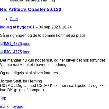
Geografisk sted:
Herning
Re: Artitec’s Coaster 50.130
Citer
Indlæg
af
bygger01
»
06 sep 2023, 18:24
Så er rigningen og de to bomme kommet på plads.
Der mangler nu kun noget rust, og her bliver det nok fortyndet
Vallejo rust + hullet i havnen til ledninger.
Og naturligvis skal skivet fortøjres
Jørgen Steff. fra Herning
H0 / AC / Digital med CS3+ / K skinner / ca. Epoke III / og ikke
kun DK (p. gr. af dampen).
Top
marklinbygger