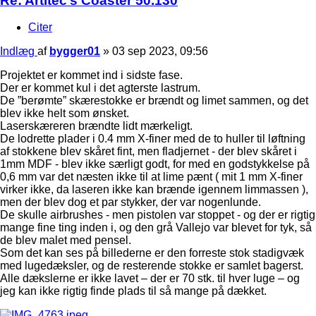
Re: Artitec’s Coaster 50.130
Citer
Indlæg
af
bygger01
»
03 sep 2023, 09:56
Projektet er kommet ind i sidste fase.
Der er kommet kul i det agterste lastrum.
De ”berømte” skærestokke er brændt og limet sammen, og det
blev ikke helt som ønsket.
Laserskæreren brændte lidt mærkeligt.
De lodrette plader i 0.4 mm X-finer med de to huller til løftning
af stokkene blev skåret fint, men fladjernet - der blev skåret i
1mm MDF - blev ikke særligt godt, for med en godstykkelse på
0,6 mm var det næsten ikke til at lime pænt ( mit 1 mm X-finer
virker ikke, da laseren ikke kan brænde igennem limmassen ),
men der blev dog et par stykker, der var nogenlunde.
De skulle airbrushes - men pistolen var stoppet - og der er rigtig
mange fine ting inden i, og den grå Vallejo var blevet for tyk, så
de blev malet med pensel.
Som det kan ses på billederne er den forreste stok stadigvæk
med lugedæksler, og de resterende stokke er samlet bagerst.
Alle dækslerne er ikke lavet – der er 70 stk. til hver luge – og
jeg kan ikke rigtig finde plads til så mange på dækket.