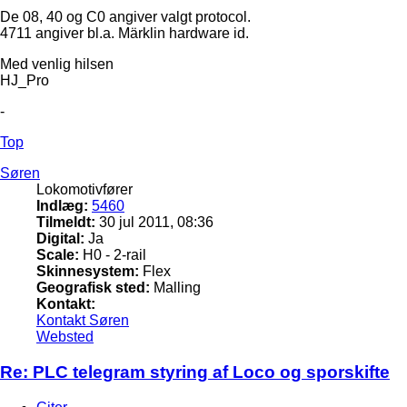
De 08, 40 og C0 angiver valgt protocol.
4711 angiver bl.a. Märklin hardware id.
Med venlig hilsen
HJ_Pro
-
Top
Søren
Lokomotivfører
Indlæg:
5460
Tilmeldt:
30 jul 2011, 08:36
Digital:
Ja
Scale:
H0 - 2-rail
Skinnesystem:
Flex
Geografisk sted:
Malling
Kontakt:
Kontakt Søren
Websted
Re: PLC telegram styring af Loco og sporskifte