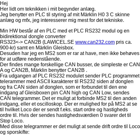
Hej
Her lidt om teknikken i mit begynder anlæg.
Jeg benytter en PLC til styring af mit Märklin H0 3 C skinne
anlæg og mfx, jeg interesserer mig mest for det tekniske.
Min HW består af en PLC med et PLC RS232 modul og en
bidirektional dongle converter
RS323<-> CAN2B (LAWICEL.SE
www.can232.com
pris ca.
900-kr) samt en Märklin Gleisbox.
Desuden har jeg en MS2 som er rar at have, men ikke behøves
for at udføre nedenstående.
Der findes mange forskellige CAN busser, de simpleste er CAN
A og CAN2B, Märklin benytter CAN2B .
Fra udgangen af PLC RS232 modulet sender PLC programmet
telerammer med ASCII karakterer til RS232 siden af donglen
og fra CAN siden af donglen, som er forbundet til den ene
indgang af Gleisboxen pin CAN high og CAN Low, sendes
CAN telegrammer. Det er muligt at forbinde MS2 til den anden
indgang, eller et oscilloskop. Der er mulighed for på MS2 at se
til hvilket Loco der er sendt f.eks. start ordre og hastigheds
ordre til. Hvis der sendes hastighedsværdien 0 svarer det til
Stop Loco.
Med disse telegrammer er det muligt at sende drift ordre til Loco
og sporskifte: