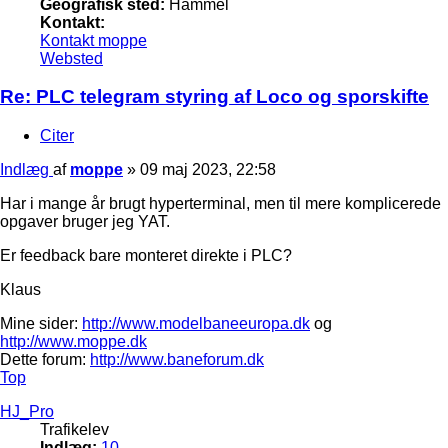
Geografisk sted:
Hammel
Kontakt:
Kontakt moppe
Websted
Re: PLC telegram styring af Loco og sporskifte
Citer
Indlæg
af
moppe
»
09 maj 2023, 22:58
Har i mange år brugt hyperterminal, men til mere komplicerede
opgaver bruger jeg YAT.
Er feedback bare monteret direkte i PLC?
Klaus
Mine sider:
http://www.modelbaneeuropa.dk
og
http://www.moppe.dk
Dette forum:
http://www.baneforum.dk
Top
HJ_Pro
Trafikelev
Indlæg:
10