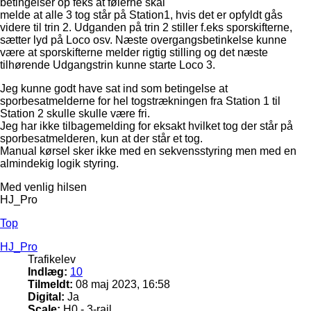
betingelser op feks at følerne skal
melde at alle 3 tog står på Station1, hvis det er opfyldt gås
videre til trin 2. Udganden på trin 2 stiller f.eks sporskifterne,
sætter lyd på Loco osv. Næste overgangsbetinkelse kunne
være at sporskifterne melder rigtig stilling og det næste
tilhørende Udgangstrin kunne starte Loco 3.
Jeg kunne godt have sat ind som betingelse at
sporbesatmelderne for hel togstrækningen fra Station 1 til
Station 2 skulle skulle være fri.
Jeg har ikke tilbagemelding for eksakt hvilket tog der står på
sporbesatmelderen, kun at der står et tog.
Manual kørsel sker ikke med en sekvensstyring men med en
almindekig logik styring.
Med venlig hilsen
HJ_Pro
Top
HJ_Pro
Trafikelev
Indlæg:
10
Tilmeldt:
08 maj 2023, 16:58
Digital:
Ja
Scale:
H0 - 3-rail