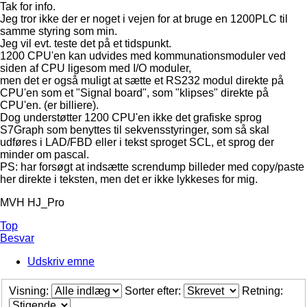
Tak for info.
Jeg tror ikke der er noget i vejen for at bruge en 1200PLC til
samme styring som min.
Jeg vil evt. teste det på et tidspunkt.
1200 CPU'en kan udvides med kommunationsmoduler ved
siden af CPU ligesom med I/O moduler,
men det er også muligt at sætte et RS232 modul direkte på
CPU'en som et "Signal board", som "klipses" direkte på
CPU'en. (er billiere).
Dog understøtter 1200 CPU'en ikke det grafiske sprog
S7Graph som benyttes til sekvensstyringer, som så skal
udføres i LAD/FBD eller i tekst sproget SCL, et sprog der
minder om pascal.
PS: har forsøgt at indsætte screndump billeder med copy/paste
her direkte i teksten, men det er ikke lykkeses for mig.
MVH HJ_Pro
Top
Besvar
Udskriv emne
Visning:
Sorter efter:
Retning: