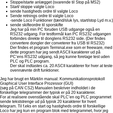
Stoppe/starte anlægget (svarende til Stop på MS2)
Start/ stoppe valgte Loco
sende hastigheds ordre til valgte Loco
Sende retnings ordre til valgte Loco
-sende Loco Funktioner (tænd/sluk lys, start/stop Lyd m.v.)
sende skifteordre til sporskifte
Jeg har på min PC foruden USB udgange også en
RS232 udgang. For testformål kan PC RS232 udgangen
forbindes direkte til donglens RS232 side. (Der findes
convertere dongler der conveterer fra USB til RS232)
Der findes et program Terminal.exe som er freeware, med
dette program har jeg sendt ASCII karakterer ud på
PC’ens RS232 udgang, så jeg kunne foretage test uden
PLC og PLC program.
Der skal indtastes ca. 20 ASCII karakterer for hver at teste
ovennævnte drift funktioner.
Jeg har brugt en Märklin manual: Kommunikationsprotokoll
Graphical User Interface Prozessor (GUI)
(søg på CAN CS2) Manualen beskriver indholdet i de
forskellige telegrammer der typisk er på 20 karakterer.
For at realisere ovenstående skal PLC’en og PLC programmet
sende tekststrenge ud på typisk 20 karakterer for hvert
telegram. Til f.eks en start og hastigheds ordre til forskellige
Loco har jeg kun en program blok med telegrammet, hvor jeg