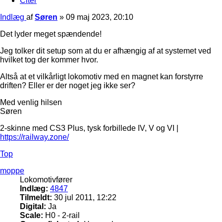
Citer
Indlæg
af
Søren
»
09 maj 2023, 20:10
Det lyder meget spændende!
Jeg tolker dit setup som at du er afhængig af at systemet ved
hvilket tog der kommer hvor.
Altså at et vilkårligt lokomotiv med en magnet kan forstyrre
driften? Eller er der noget jeg ikke ser?
Med venlig hilsen
Søren
2-skinne med CS3 Plus, tysk forbillede IV, V og VI |
https://railway.zone/
Top
moppe
Lokomotivfører
Indlæg:
4847
Tilmeldt:
30 jul 2011, 12:22
Digital:
Ja
Scale:
H0 - 2-rail