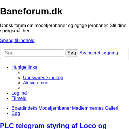
Baneforum.dk
Dansk forum om modeljernbaner og rigtige jernbaner. Stil dine
spørgsmål her.
Spring til indhold
Søg
Avanceret søgning
Hurtige links
Ubesvarede indlæg
Aktive emner
Log ind
Tilmeld
Boardindeks
Modeljernbaner
Medlemmernes Galleri
Søg
PLC telegram styring af Loco og