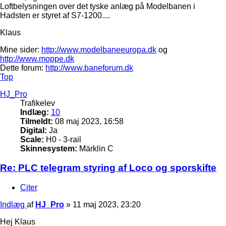
Loftbelysningen over det tyske anlæg på Modelbanen i
Hadsten er styret af S7-1200....
Klaus
Mine sider:
http://www.modelbaneeuropa.dk
og
http://www.moppe.dk
Dette forum:
http://www.baneforum.dk
Top
HJ_Pro
Trafikelev
Indlæg:
10
Tilmeldt:
08 maj 2023, 16:58
Digital:
Ja
Scale:
H0 - 3-rail
Skinnesystem:
Märklin C
Re: PLC telegram styring af Loco og sporskifte
Citer
Indlæg
af
HJ_Pro
»
11 maj 2023, 23:20
Hej Klaus