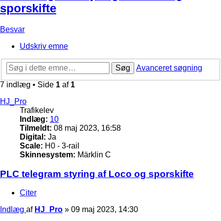
sporskifte
Besvar
Udskriv emne
Søg
Avanceret søgning
7 indlæg • Side
1
af
1
HJ_Pro
Trafikelev
Indlæg:
10
Tilmeldt:
08 maj 2023, 16:58
Digital:
Ja
Scale:
H0 - 3-rail
Skinnesystem:
Märklin C
PLC telegram styring af Loco og sporskifte
Citer
Indlæg
af
HJ_Pro
»
09 maj 2023, 14:30