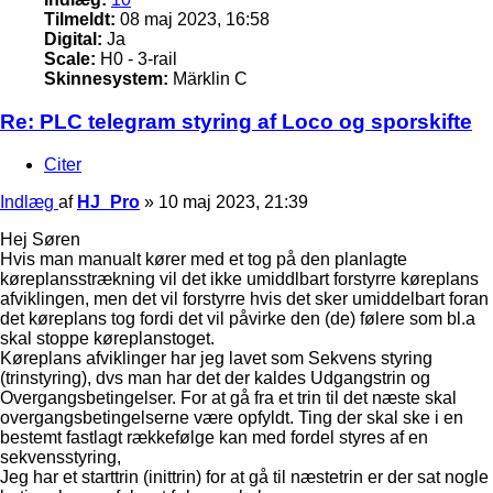
Tilmeldt:
08 maj 2023, 16:58
Digital:
Ja
Scale:
H0 - 3-rail
Skinnesystem:
Märklin C
Re: PLC telegram styring af Loco og sporskifte
Citer
Indlæg
af
HJ_Pro
»
10 maj 2023, 21:39
Hej Søren
Hvis man manualt kører med et tog på den planlagte
køreplansstrækning vil det ikke umiddlbart forstyrre køreplans
afviklingen, men det vil forstyrre hvis det sker umiddelbart foran
det køreplans tog fordi det vil påvirke den (de) følere som bl.a
skal stoppe køreplanstoget.
Køreplans afviklinger har jeg lavet som Sekvens styring
(trinstyring), dvs man har det der kaldes Udgangstrin og
Overgangsbetingelser. For at gå fra et trin til det næste skal
overgangsbetingelserne være opfyldt. Ting der skal ske i en
bestemt fastlagt rækkefølge kan med fordel styres af en
sekvensstyring,
Jeg har et starttrin (inittrin) for at gå til næstetrin er der sat nogle