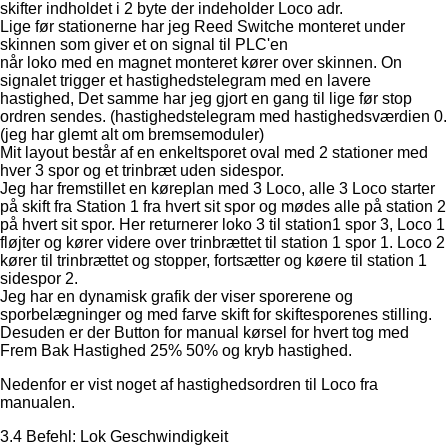
skifter indholdet i 2 byte der indeholder Loco adr.
Lige før stationerne har jeg Reed Switche monteret under
skinnen som giver et on signal til PLC'en
når loko med en magnet monteret kører over skinnen. On
signalet trigger et hastighedstelegram med en lavere
hastighed, Det samme har jeg gjort en gang til lige før stop
ordren sendes. (hastighedstelegram med hastighedsværdien 0.
(jeg har glemt alt om bremsemoduler)
Mit layout består af en enkeltsporet oval med 2 stationer med
hver 3 spor og et trinbræt uden sidespor.
Jeg har fremstillet en køreplan med 3 Loco, alle 3 Loco starter
på skift fra Station 1 fra hvert sit spor og mødes alle på station 2
på hvert sit spor. Her returnerer loko 3 til station1 spor 3, Loco 1
fløjter og kører videre over trinbrættet til station 1 spor 1. Loco 2
kører til trinbrættet og stopper, fortsætter og køere til station 1
sidespor 2.
Jeg har en dynamisk grafik der viser sporerene og
sporbelægninger og med farve skift for skiftesporenes stilling.
Desuden er der Button for manual kørsel for hvert tog med
Frem Bak Hastighed 25% 50% og kryb hastighed.
Nedenfor er vist noget af hastighedsordren til Loco fra
manualen.
3.4 Befehl: Lok Geschwindigkeit