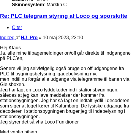
Skinnesystem:
Märklin C
Re: PLC telegram styring af Loco og sporskifte
Citer
Indlæg
af
HJ_Pro
»
10 maj 2023, 22:10
Hej Klaus
Ja, alle mine tilbagemeldinger on/off går direkte til indgangene
på PLC'en,
Senere vil jeg selvfølgelig også bruge on off udgangene fra
PLC til bygningsbelysning, gadebelysning mv.
men indtil nu forgår alle udgange via telegramme til banen via
Gleisboxen.
Jeg har lagt en Loco lyddekoder ind i stationsbygningen,
således at jeg kan lave meddelser der kommer fra
stationsbygningen. Jeg har så lagt en indtalt lydfil i decoderen
som siger at toget kører til Kalumborg. De fysiske udgange fra
decoderen i stationsbygningen bruger jeg til indebelysning i
stationsbygningen.
Jeg styrer det så vha Loco Funktioner.
Med venlig hilsen