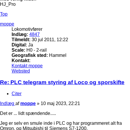
HJ_Pro
Top
moppe
Lokomotivfører
Indlæg:
4847
Tilmeldt:
30 jul 2011, 12:22
Digital:
Ja
Scale:
H0 - 2-rail
Geografisk sted:
Hammel
Kontakt:
Kontakt moppe
Websted
Re: PLC telegram styring af Loco og sporskifte
Citer
Indlæg
af
moppe
»
10 maj 2023, 22:21
Det er ... lidt spændende.....
Jeg er selv en smule inde i PLC og har programmeret alt fra
Omron, og Mitsubishi til Siemens S7-1200.