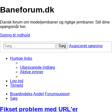
Baneforum.dk
Dansk forum om modeljernbaner og rigtige jernbaner. Stil dine
spørgsmål her.
Spring til indhold
Søg
Avanceret søgning
Hurtige links
Ubesvarede indlæg
Aktive emner
Log ind
Tilmeld
Boardindeks
Andet
Forumsupport
Søg
Fikset problem med URL'er