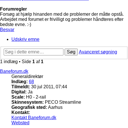
Forumregler
Forsøg at hjælp hinanden med de problemer der måtte opstå.
Arbejdet med forumet er frivilligt og problemer håndteres efter
bedste evne. :-)
Besvar
Udskriv emne
Søg
Avanceret søgning
1 indlæg • Side
1
af
1
Baneforum.dk
Generaldirektør
Indlæg:
68
Tilmeldt:
30 jul 2011, 07:44
Digital:
Ja
Scale:
H0 - 2-rail
Skinnesystem:
PECO Streamline
Geografisk sted:
Aarhus
Kontakt:
Kontakt Baneforum.dk
Websted