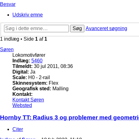
Besvar
Udskriv emne
Søg
Avanceret søgning
1 indlæg • Side
1
af
1
Søren
Lokomotivfører
Indlæg:
5460
Tilmeldt:
30 jul 2011, 08:36
Digital:
Ja
Scale:
H0 - 2-rail
Skinnesystem:
Flex
Geografisk sted:
Malling
Kontakt:
Kontakt Søren
Websted
Hornby TT: Radius 3 og problemer med geometr
Citer