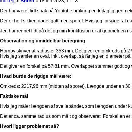
Indlæg
af
Søren
»
18 feb 2023, 11:18
Der har været lidt snak på Youtube omkring en fejlagtig geometr
Der er helt sikkert noget galt med sporet. Hvis jeg forsøger at da
Jeg har regnet lidt på det og min konklusion er at geometrien i sv
Observation og umiddelbar beregning
Hornby skriver at radius er 353 mm. Det giver en omkreds på 2
Hvis jeg samler en oval, inkl. overlap, så får jeg en diameter
Det giver en forskel på 57,81 mm. Overlappet stemmer godt og 
Hvad burde de rigtige mål være:
Omkreds: 2217,96 mm (midten af sporet). Længde under en 30 g
Faktiske mål
Hvis jeg måler længden af svellebåndet, som længden under kurv
Det er ca. samme radius som målt og observeret. Forskellen er
Hvori ligger problemet så?