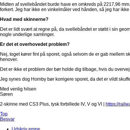
Midten af svellebåndet burde have en omkreds på 2217,96 mm. D
forkert. Jeg har ikke en vinkelmåler ved hånden, så jeg har ikk
Hvad med skinnerne?
Det er lidt svært at regne på, da svellebåndet er støbt i sin ge
nogle underlige samlinger.
Er det et overhovedet problem?
Nej, toget kører fint på sporet, også selvom de er gab mellem 
henover.
Det er ikke et problem der bør holde dig tilbage, hvis du overve
Jeg synes dog Hornby bør korrigere sporet, da det er vildt skuf
Med venlig hilsen
Søren
2-skinne med CS3 Plus, tysk forbillede IV, V og VI |
https://rail
Top
Besvar
Udskriv emne