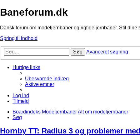
Baneforum.dk
Dansk forum om modeljernbaner og rigtige jernbaner. Stil dine 
Spring til indhold
Søg
Avanceret søgning
Hurtige links
Ubesvarede indlæg
Aktive emner
Log ind
Tilmeld
Boardindeks
Modeljernbaner
Alt om modeljernbaner
Søg
Hornby TT: Radius 3 og problemer me