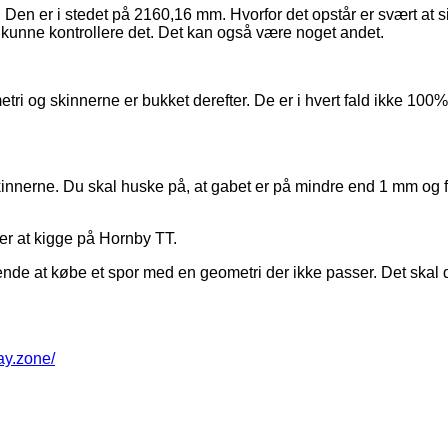
en er i stedet på 2160,16 mm. Hvorfor det opstår er svært at 
e kunne kontrollere det. Det kan også være noget andet.
ometri og skinnerne er bukket derefter. De er i hvert fald ikke 
skinnerne. Du skal huske på, at gabet er på mindre end 1 mm og 
jer at kigge på Hornby TT.
fende at købe et spor med en geometri der ikke passer. Det skal 
way.zone/