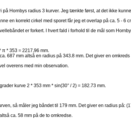
i på Hornbys radius 3 kurver. Jeg tænkte først, at det ikke kunn
nne en korrekt cirkel med sporet får jeg et overlap på ca. 5 - 6 cm
ellebåndet er forkert. I hvert fald i forhold til de mål som Hornby
 * π * 353 = 2217,96 mm.
 på ca. 687 mm altså en radius på 343.8 mm. Det giver en omkred
vel overens med min observation.
rader kurve 2 * 353 mm * sin(30° / 2) = 182.73 mm.
en, så måler jeg båndet til 179 mm. Det giver en radius på: (17
 altså ca. 58 mm på de to omkredse.