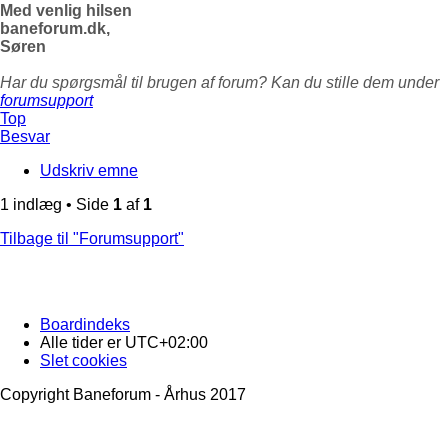
Med venlig hilsen
baneforum.dk,
Søren
Har du spørgsmål til brugen af forum? Kan du stille dem under
forumsupport
Top
Besvar
Udskriv emne
1 indlæg • Side
1
af
1
Tilbage til "Forumsupport"
Boardindeks
Alle tider er
UTC+02:00
Slet cookies
Copyright Baneforum - Århus 2017