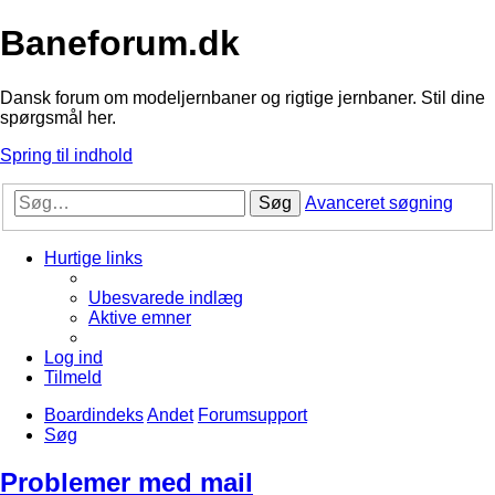
Baneforum.dk
Dansk forum om modeljernbaner og rigtige jernbaner. Stil dine
spørgsmål her.
Spring til indhold
Søg
Avanceret søgning
Hurtige links
Ubesvarede indlæg
Aktive emner
Log ind
Tilmeld
Boardindeks
Andet
Forumsupport
Søg
Problemer med mail