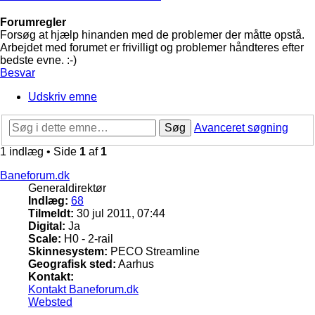
Forumregler
Forsøg at hjælp hinanden med de problemer der måtte opstå.
Arbejdet med forumet er frivilligt og problemer håndteres efter
bedste evne. :-)
Besvar
Udskriv emne
Søg
Avanceret søgning
1 indlæg • Side
1
af
1
Baneforum.dk
Generaldirektør
Indlæg:
68
Tilmeldt:
30 jul 2011, 07:44
Digital:
Ja
Scale:
H0 - 2-rail
Skinnesystem:
PECO Streamline
Geografisk sted:
Aarhus
Kontakt:
Kontakt Baneforum.dk
Websted