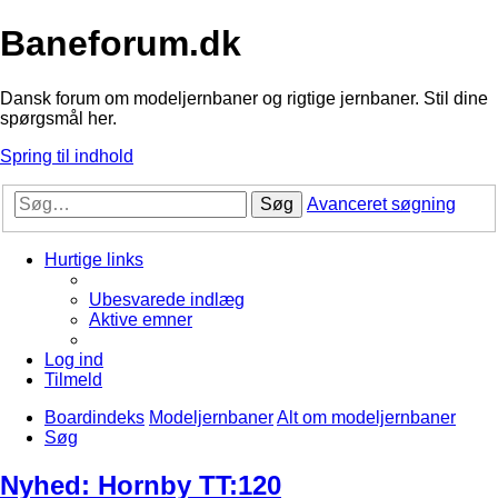
Baneforum.dk
Dansk forum om modeljernbaner og rigtige jernbaner. Stil dine
spørgsmål her.
Spring til indhold
Søg
Avanceret søgning
Hurtige links
Ubesvarede indlæg
Aktive emner
Log ind
Tilmeld
Boardindeks
Modeljernbaner
Alt om modeljernbaner
Søg
Nyhed: Hornby TT:120