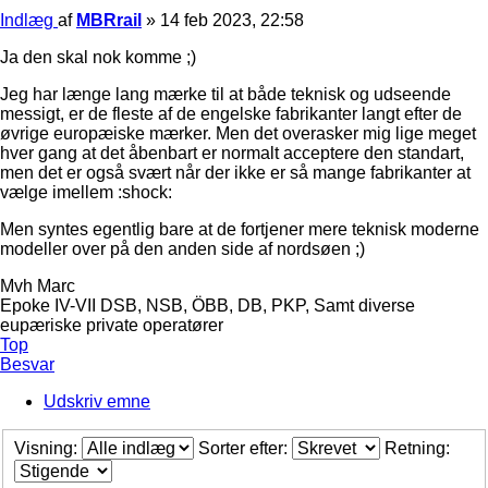
Indlæg
af
MBRrail
»
14 feb 2023, 22:58
Ja den skal nok komme ;)
Jeg har længe lang mærke til at både teknisk og udseende
messigt, er de fleste af de engelske fabrikanter langt efter de
øvrige europæiske mærker. Men det overasker mig lige meget
hver gang at det åbenbart er normalt acceptere den standart,
men det er også svært når der ikke er så mange fabrikanter at
vælge imellem :shock:
Men syntes egentlig bare at de fortjener mere teknisk moderne
modeller over på den anden side af nordsøen ;)
Mvh Marc
Epoke IV-VII DSB, NSB, ÖBB, DB, PKP, Samt diverse
eupæriske private operatører
Top
Besvar
Udskriv emne
Visning:
Sorter efter:
Retning: