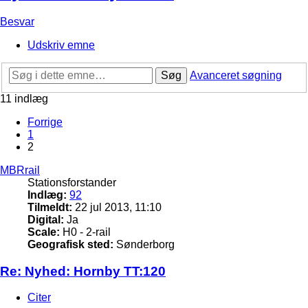
Besvar
Udskriv emne
Søg
Avanceret søgning
11 indlæg
Forrige
1
2
MBRrail
Stationsforstander
Indlæg:
92
Tilmeldt:
22 jul 2013, 11:10
Digital:
Ja
Scale:
H0 - 2-rail
Geografisk sted:
Sønderborg
Re: Nyhed: Hornby TT:120
Citer