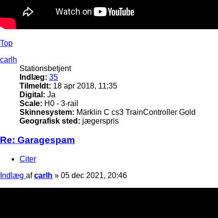
Top
carlh
Stationsbetjent
Indlæg:
35
Tilmeldt:
18 apr 2018, 11:35
Digital:
Ja
Scale:
H0 - 3-rail
Skinnesystem:
Märklin C cs3 TrainController Gold
Geografisk sted:
jægerspris
Re: Garagespam
Citer
Indlæg
af
carlh
»
05 dec 2021, 20:46