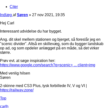
Citer
Indlæg
af
Søren
»
27 nov 2021, 19:35
Hej Carl
Interessant udvidelse du har bygget.
Ang. dit skel mellem stationen og bjerget, så foreslår jeg en
"scenic divider". Altså en skillevæg, som du bygger landskab
op ad, og som opdeler anlægget på en måde, så det virker
større.
Prøv evt. at søge inspiration her:
https://www.google.com/search?q=scenic+ ... client=img
Med venlig hilsen
Søren
2-skinne med CS3 Plus, tysk forbillede IV, V og VI |
https://railway.zone/
Top
carlh