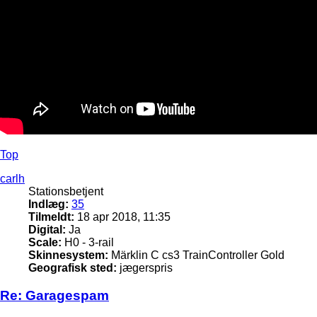
Top
carlh
Stationsbetjent
Indlæg:
35
Tilmeldt:
18 apr 2018, 11:35
Digital:
Ja
Scale:
H0 - 3-rail
Skinnesystem:
Märklin C cs3 TrainController Gold
Geografisk sted:
jægerspris
Re: Garagespam