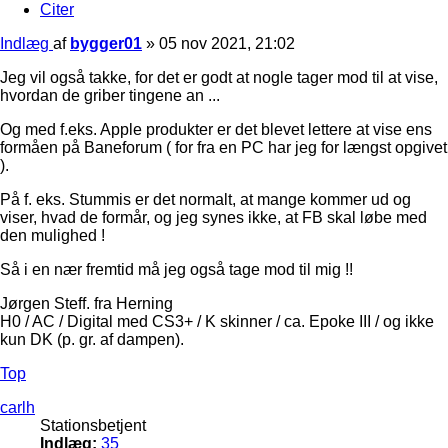
Citer
Indlæg
af
bygger01
»
05 nov 2021, 21:02
Jeg vil også takke, for det er godt at nogle tager mod til at vise,
hvordan de griber tingene an ...
Og med f.eks. Apple produkter er det blevet lettere at vise ens
formåen på Baneforum ( for fra en PC har jeg for længst opgivet
).
På f. eks. Stummis er det normalt, at mange kommer ud og
viser, hvad de formår, og jeg synes ikke, at FB skal løbe med
den mulighed !
Så i en nær fremtid må jeg også tage mod til mig !!
Jørgen Steff. fra Herning
H0 / AC / Digital med CS3+ / K skinner / ca. Epoke III / og ikke
kun DK (p. gr. af dampen).
Top
carlh
Stationsbetjent
Indlæg:
35