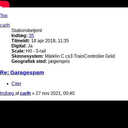
Top
carlh
Stationsbetjent
Indlæg:
35
Tilmeldt:
18 apr 2018, 11:35
Digital:
Ja
Scale:
H0 - 3-rail
Skinnesystem:
Märklin C cs3 TrainController Gold
Geografisk sted:
jægerspris
Re: Garagespam
Citer
Indlæg
af
carlh
»
27 nov 2021, 00:40