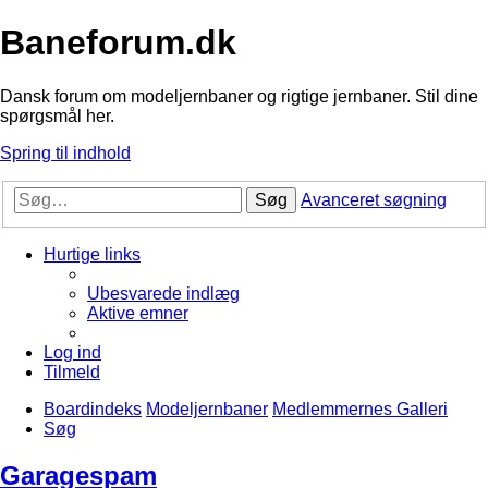
Baneforum.dk
Dansk forum om modeljernbaner og rigtige jernbaner. Stil dine
spørgsmål her.
Spring til indhold
Søg
Avanceret søgning
Hurtige links
Ubesvarede indlæg
Aktive emner
Log ind
Tilmeld
Boardindeks
Modeljernbaner
Medlemmernes Galleri
Søg
Garagespam