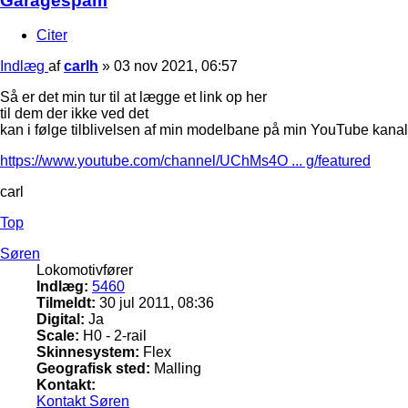
Garagespam
Citer
Indlæg
af
carlh
»
03 nov 2021, 06:57
Så er det min tur til at lægge et link op her
til dem der ikke ved det
kan i følge tilblivelsen af min modelbane på min YouTube kanal
https://www.youtube.com/channel/UChMs4O ... g/featured
carl
Top
Søren
Lokomotivfører
Indlæg:
5460
Tilmeldt:
30 jul 2011, 08:36
Digital:
Ja
Scale:
H0 - 2-rail
Skinnesystem:
Flex
Geografisk sted:
Malling
Kontakt:
Kontakt Søren