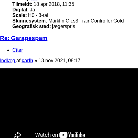
Tilmeldt:
18 apr 2018, 11:35
Digital:
Ja
Scale:
H0 - 3-rail
Skinnesystem:
Märklin C cs3 TrainController Gold
Geografisk sted:
jægerspris
Re: Garagespam
Citer
Indlæg
af
carlh
»
13 nov 2021, 08:17