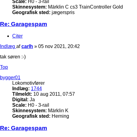
Scale:
H0 - 3-rail
Skinnesystem:
Märklin C cs3 TrainController Gold
Geografisk sted:
jægerspris
Re: Garagespam
Citer
Indlæg
af
carlh
»
05 nov 2021, 20:42
tak søren :-)
Top
bygger01
Lokomotivfører
Indlæg:
1744
Tilmeldt:
10 aug 2011, 07:57
Digital:
Ja
Scale:
H0 - 3-rail
Skinnesystem:
Märklin K
Geografisk sted:
Herning
Re: Garagespam