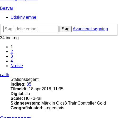
Besvar
Udskriv emne
Søg
Avanceret søgning
34 indlæg
1
2
3
4
Næste
carlh
Stationsbetjent
Indlæg:
35
Tilmeldt:
18 apr 2018, 11:35
Digital:
Ja
Scale:
H0 - 3-rail
Skinnesystem:
Märklin C cs3 TrainController Gold
Geografisk sted:
jægerspris