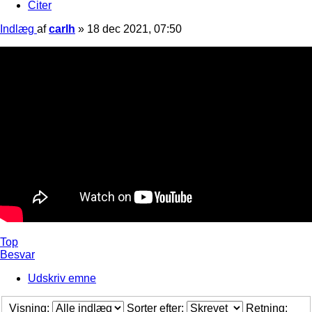
Citer
Indlæg
af
carlh
»
18 dec 2021, 07:50
Top
Besvar
Udskriv emne
Visning:
Sorter efter:
Retning: