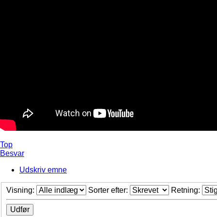
Top
Besvar
Udskriv emne
Visning:
Sorter efter:
Retning: