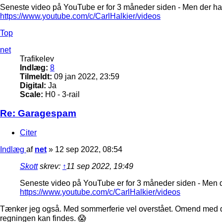
Seneste video på YouTube er for 3 måneder siden - Men der har
https://www.youtube.com/c/CarlHalkier/videos
Top
net
Trafikelev
Indlæg:
8
Tilmeldt:
09 jan 2022, 23:59
Digital:
Ja
Scale:
H0 - 3-rail
Re: Garagespam
Citer
Indlæg
af
net
»
12 sep 2022, 08:54
Skott
skrev:
↑
11 sep 2022, 19:49
Seneste video på YouTube er for 3 måneder siden - Men d
https://www.youtube.com/c/CarlHalkier/videos
Tænker jeg også. Med sommerferie vel overstået. Omend med de
regningen kan findes. 😱