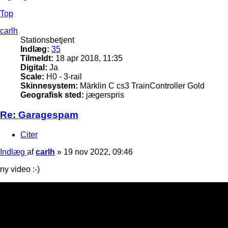
Top
carlh
Stationsbetjent
Indlæg:
35
Tilmeldt:
18 apr 2018, 11:35
Digital:
Ja
Scale:
H0 - 3-rail
Skinnesystem:
Märklin C cs3 TrainController Gold
Geografisk sted:
jægerspris
Re: Garagespam
Citer
Indlæg
af
carlh
»
19 nov 2022, 09:46
ny video :-)