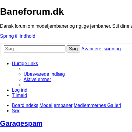
Baneforum.dk
Dansk forum om modeljernbaner og rigtige jernbaner. Stil dine 
Spring til indhold
Søg
Avanceret søgning
Hurtige links
Ubesvarede indlæg
Aktive emner
Log ind
Tilmeld
Boardindeks
Modeljernbaner
Medlemmernes Galleri
Søg
Garagespam