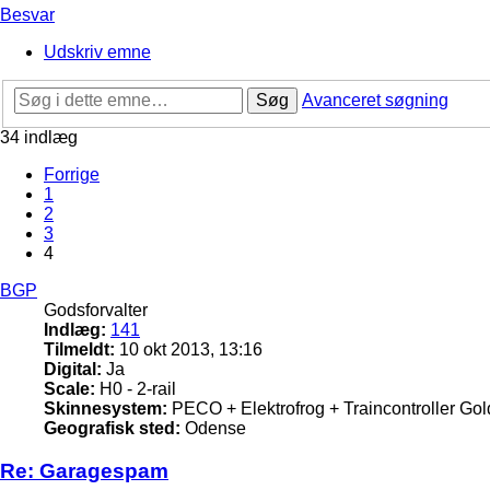
Besvar
Udskriv emne
Søg
Avanceret søgning
34 indlæg
Forrige
1
2
3
4
BGP
Godsforvalter
Indlæg:
141
Tilmeldt:
10 okt 2013, 13:16
Digital:
Ja
Scale:
H0 - 2-rail
Skinnesystem:
PECO + Elektrofrog + Traincontroller Gol
Geografisk sted:
Odense
Re: Garagespam