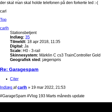
der skal man skal holde telefonen på den forkerte led :-(
carl
Top
carlh
Stationsbetjent
Indlæg:
35
Tilmeldt:
18 apr 2018, 11:35
Digital:
Ja
Scale:
H0 - 3-rail
Skinnesystem:
Märklin C cs3 TrainController Gold
Geografisk sted:
jægerspris
Re: Garagespam
Citer
Indlæg
af
carlh
»
19 mar 2022, 21:53
#GarageSpam #Vlog 193 Marts måneds update