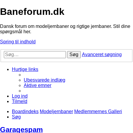
Baneforum.dk
Dansk forum om modeljernbaner og rigtige jernbaner. Stil dine
spørgsmål her.
Spring til indhold
Søg
Avanceret søgning
Hurtige links
Ubesvarede indlæg
Aktive emner
Log ind
Tilmeld
Boardindeks
Modeljernbaner
Medlemmernes Galleri
Søg
Garagespam