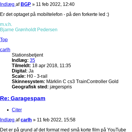
Indlæg
af
BGP
»
11 feb 2022, 12:40
Er det optaget på mobiltelefon - på den forkerte led :)
m.v.h.
Bjarne Grønholdt Pedersen
Top
carlh
Stationsbetjent
Indlæg:
35
Tilmeldt:
18 apr 2018, 11:35
Digital:
Ja
Scale:
H0 - 3-rail
Skinnesystem:
Märklin C cs3 TrainController Gold
Geografisk sted:
jægerspris
Re: Garagespam
Citer
Indlæg
af
carlh
»
11 feb 2022, 15:58
Det er på grund af det format med små korte film på YouTube