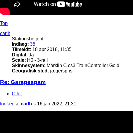
Top
carlh
Stationsbetjent
Indlæg:
35
Tilmeldt:
18 apr 2018, 11:35
Digital:
Ja
Scale:
H0 - 3-rail
Skinnesystem:
Märklin C cs3 TrainController Gold
Geografisk sted:
jægerspris
Re: Garagespam
Citer
Indlæg
af
carlh
»
16 jan 2022, 21:31