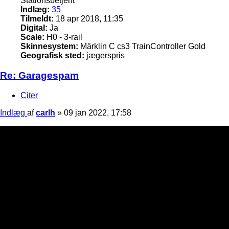
Stationsbetjent
Indlæg:
35
Tilmeldt:
18 apr 2018, 11:35
Digital:
Ja
Scale:
H0 - 3-rail
Skinnesystem:
Märklin C cs3 TrainController Gold
Geografisk sted:
jægerspris
Re: Garagespam
Citer
Indlæg
af
carlh
»
09 jan 2022, 17:58