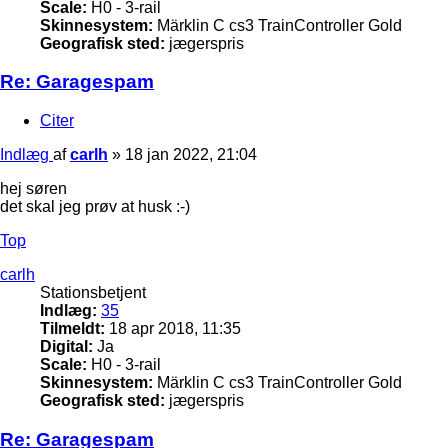
Scale:
H0 - 3-rail
Skinnesystem:
Märklin C cs3 TrainController Gold
Geografisk sted:
jægerspris
Re: Garagespam
Citer
Indlæg
af
carlh
»
18 jan 2022, 21:04
hej søren
det skal jeg prøv at husk :-)
Top
carlh
Stationsbetjent
Indlæg:
35
Tilmeldt:
18 apr 2018, 11:35
Digital:
Ja
Scale:
H0 - 3-rail
Skinnesystem:
Märklin C cs3 TrainController Gold
Geografisk sted:
jægerspris
Re: Garagespam