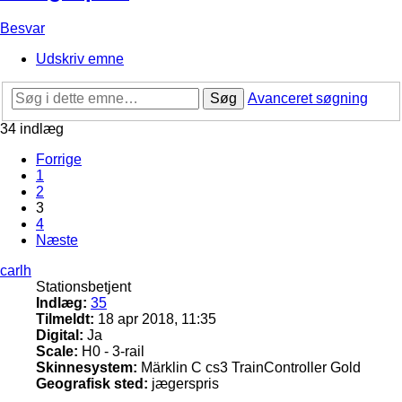
Besvar
Udskriv emne
Søg
Avanceret søgning
34 indlæg
Forrige
1
2
3
4
Næste
carlh
Stationsbetjent
Indlæg:
35
Tilmeldt:
18 apr 2018, 11:35
Digital:
Ja
Scale:
H0 - 3-rail
Skinnesystem:
Märklin C cs3 TrainController Gold
Geografisk sted:
jægerspris