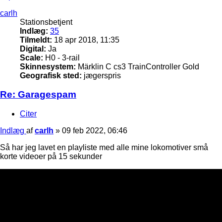
carlh
Stationsbetjent
Indlæg:
35
Tilmeldt:
18 apr 2018, 11:35
Digital:
Ja
Scale:
H0 - 3-rail
Skinnesystem:
Märklin C cs3 TrainController Gold
Geografisk sted:
jægerspris
Re: Garagespam
Citer
Indlæg
af
carlh
»
09 feb 2022, 06:46
Så har jeg lavet en playliste med alle mine lokomotiver små
korte videoer på 15 sekunder