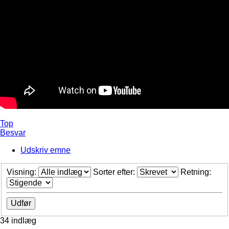
Top
Besvar
Udskriv emne
Visning:
Sorter efter:
Retning:
34 indlæg