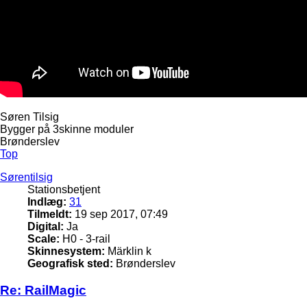
Søren Tilsig
Bygger på 3skinne moduler
Brønderslev
Top
Sørentilsig
Stationsbetjent
Indlæg:
31
Tilmeldt:
19 sep 2017, 07:49
Digital:
Ja
Scale:
H0 - 3-rail
Skinnesystem:
Märklin k
Geografisk sted:
Brønderslev
Re: RailMagic