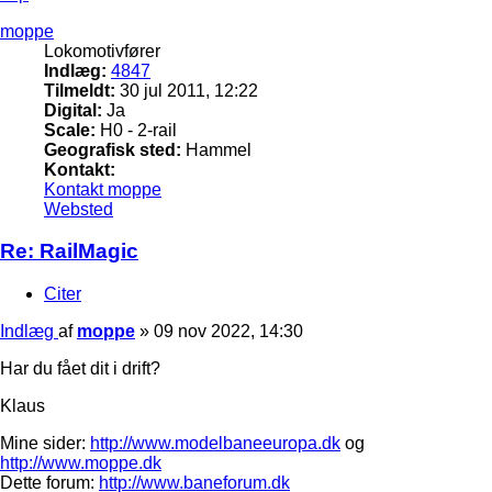
moppe
Lokomotivfører
Indlæg:
4847
Tilmeldt:
30 jul 2011, 12:22
Digital:
Ja
Scale:
H0 - 2-rail
Geografisk sted:
Hammel
Kontakt:
Kontakt moppe
Websted
Re: RailMagic
Citer
Indlæg
af
moppe
»
09 nov 2022, 14:30
Har du fået dit i drift?
Klaus
Mine sider:
http://www.modelbaneeuropa.dk
og
http://www.moppe.dk
Dette forum:
http://www.baneforum.dk