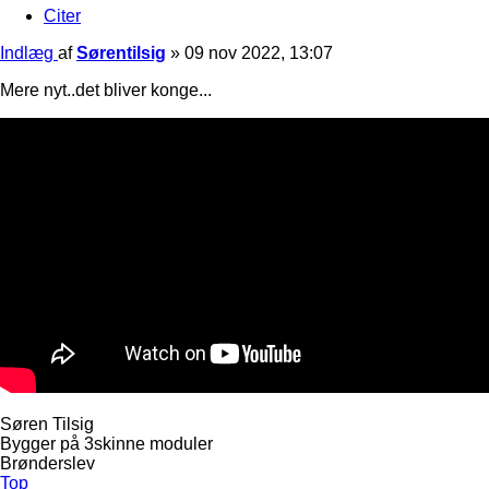
Citer
Indlæg
af
Sørentilsig
»
09 nov 2022, 13:07
Mere nyt..det bliver konge...
Søren Tilsig
Bygger på 3skinne moduler
Brønderslev
Top