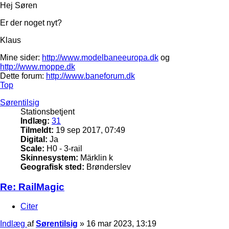
Hej Søren
Er der noget nyt?
Klaus
Mine sider:
http://www.modelbaneeuropa.dk
og
http://www.moppe.dk
Dette forum:
http://www.baneforum.dk
Top
Sørentilsig
Stationsbetjent
Indlæg:
31
Tilmeldt:
19 sep 2017, 07:49
Digital:
Ja
Scale:
H0 - 3-rail
Skinnesystem:
Märklin k
Geografisk sted:
Brønderslev
Re: RailMagic
Citer
Indlæg
af
Sørentilsig
»
16 mar 2023, 13:19