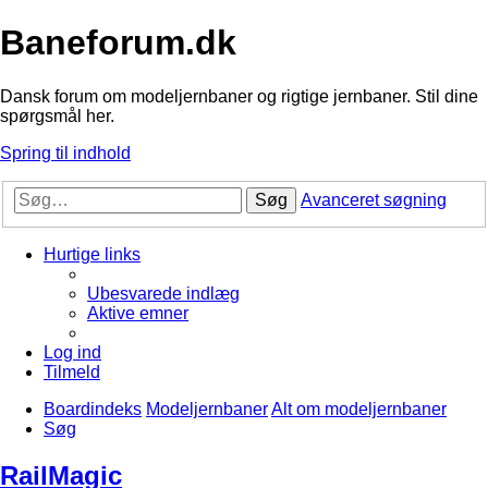
Baneforum.dk
Dansk forum om modeljernbaner og rigtige jernbaner. Stil dine
spørgsmål her.
Spring til indhold
Søg
Avanceret søgning
Hurtige links
Ubesvarede indlæg
Aktive emner
Log ind
Tilmeld
Boardindeks
Modeljernbaner
Alt om modeljernbaner
Søg
RailMagic