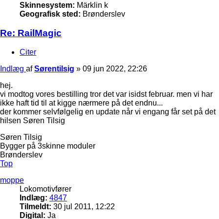
Skinnesystem:
Märklin k
Geografisk sted:
Brønderslev
Re: RailMagic
Citer
Indlæg
af
Sørentilsig
»
09 jun 2022, 22:26
hej.
vi modtog vores bestilling tror det var isidst februar. men vi har
ikke haft tid til at kigge nærmere på det endnu...
der kommer selvfølgelig en update når vi engang får set på det
hilsen Søren Tilsig
Søren Tilsig
Bygger på 3skinne moduler
Brønderslev
Top
moppe
Lokomotivfører
Indlæg:
4847
Tilmeldt:
30 jul 2011, 12:22
Digital:
Ja