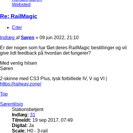
Websted
Re: RailMagic
Citer
Indlæg
af
Søren
»
09 jun 2022, 21:10
Er der nogen som har fået deres RailMagic bestillinger og vil
give lidt feedback på hvordan det fungerer?
Med venlig hilsen
Søren
2-skinne med CS3 Plus, tysk forbillede IV, V og VI |
https://railway.zone/
Top
Sørentilsig
Stationsbetjent
Indlæg:
31
Tilmeldt:
19 sep 2017, 07:49
Digital:
Ja
Scale:
H0 - 3-rail