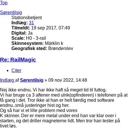
Top
Sørentilsig
Stationsbetjent
Indlæg:
31
Tilmeldt:
19 sep 2017, 07:49
Digital:
Ja
Scale:
H0 - 3-rail
Skinnesystem:
Märklin k
Geografisk sted:
Brønderslev
Re: RailMagic
Citer
Indlæg
af
Sørentilsig
»
09 nov 2022, 14:48
Nej ikke endnu. Vi har ikke haft så meget tid til futtog.
Vi har bruge ca 3 aftener med ulrik(opfinderen) i telefonen på at
få gang i det. Tror ikke at han er helt færdig med software
endnu..små justeringer hist og her.
Og så har vi et lille problem med vores
K skinner. Der er mere metal under end han var klar over i
starten, og det driller magneterne lidt. Men tror han tester på
livet løs.