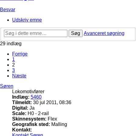
Besvar
Udskriv emne
Søg
Avanceret søgning
29 indlæg
Forrige
1
2
3
Næste
Søren
Lokomotivfører
Indlæg:
5460
Tilmeldt:
30 jul 2011, 08:36
Digital:
Ja
Scale:
H0 - 2-rail
Skinnesystem:
Flex
Geografisk sted:
Malling
Kontakt:
Kontakt Søren