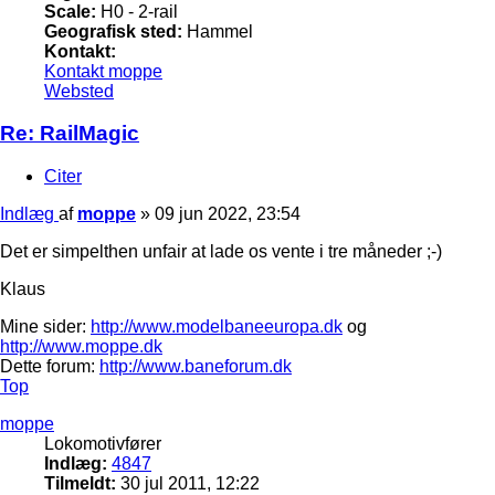
Scale:
H0 - 2-rail
Geografisk sted:
Hammel
Kontakt:
Kontakt moppe
Websted
Re: RailMagic
Citer
Indlæg
af
moppe
»
09 jun 2022, 23:54
Det er simpelthen unfair at lade os vente i tre måneder ;-)
Klaus
Mine sider:
http://www.modelbaneeuropa.dk
og
http://www.moppe.dk
Dette forum:
http://www.baneforum.dk
Top
moppe
Lokomotivfører
Indlæg:
4847
Tilmeldt:
30 jul 2011, 12:22