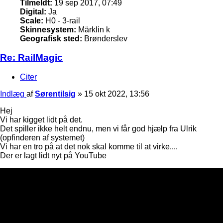
Tilmeldt:
19 sep 2017, 07:49
Digital:
Ja
Scale:
H0 - 3-rail
Skinnesystem:
Märklin k
Geografisk sted:
Brønderslev
Re: RailMagic
Citer
Indlæg
af
Sørentilsig
»
15 okt 2022, 13:56
Hej
Vi har kigget lidt på det.
Det spiller ikke helt endnu, men vi får god hjælp fra Ulrik
(opfinderen af systemet)
Vi har en tro på at det nok skal komme til at virke....
Der er lagt lidt nyt på YouTube