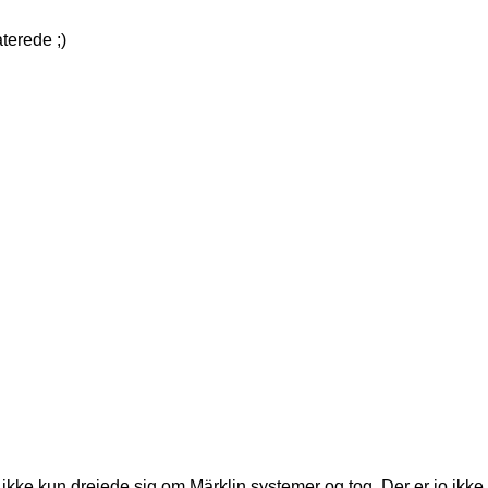
terede ;)
ikke kun drejede sig om Märklin systemer og tog. Der er jo ikk