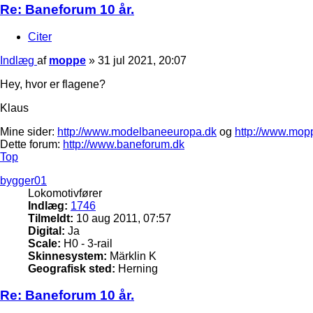
Re: Baneforum 10 år.
Citer
Indlæg
af
moppe
»
31 jul 2021, 20:07
Hey, hvor er flagene?
Klaus
Mine sider:
http://www.modelbaneeuropa.dk
og
http://www.mop
Dette forum:
http://www.baneforum.dk
Top
bygger01
Lokomotivfører
Indlæg:
1746
Tilmeldt:
10 aug 2011, 07:57
Digital:
Ja
Scale:
H0 - 3-rail
Skinnesystem:
Märklin K
Geografisk sted:
Herning
Re: Baneforum 10 år.