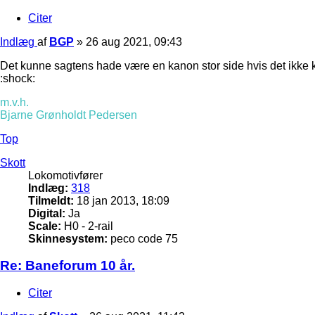
Citer
Indlæg
af
BGP
»
26 aug 2021, 09:43
Det kunne sagtens hade være en kanon stor side hvis det ikke 
:shock:
m.v.h.
Bjarne Grønholdt Pedersen
Top
Skott
Lokomotivfører
Indlæg:
318
Tilmeldt:
18 jan 2013, 18:09
Digital:
Ja
Scale:
H0 - 2-rail
Skinnesystem:
peco code 75
Re: Baneforum 10 år.
Citer