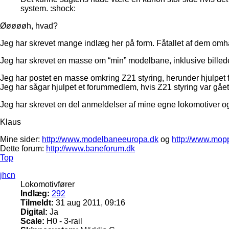
system. :shock:
Øøøøøh, hvad?
Jeg har skrevet mange indlæg her på form. Fåtallet af dem omha
Jeg har skrevet en masse om “min” modelbane, inklusive billeder 
Jeg har postet en masse omkring Z21 styring, herunder hjulpet f
Jeg har sågar hjulpet et forummedlem, hvis Z21 styring var gået h
Jeg har skrevet en del anmeldelser af mine egne lokomotiver og l
Klaus
Mine sider:
http://www.modelbaneeuropa.dk
og
http://www.mop
Dette forum:
http://www.baneforum.dk
Top
jhcn
Lokomotivfører
Indlæg:
292
Tilmeldt:
31 aug 2011, 09:16
Digital:
Ja
Scale:
H0 - 3-rail