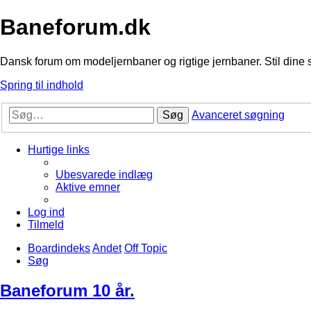
Baneforum.dk
Dansk forum om modeljernbaner og rigtige jernbaner. Stil dine 
Spring til indhold
Søg
Avanceret søgning
Hurtige links
Ubesvarede indlæg
Aktive emner
Log ind
Tilmeld
Boardindeks
Andet
Off Topic
Søg
Baneforum 10 år.