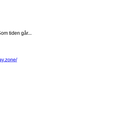
om tiden går...
way.zone/