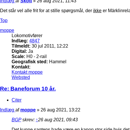
Indlæg
af
Skott
»
26 aug 2021, 11:43
Det står vel alle frit for at stille spørgsmål, der
ikke
er Märklinrela
Top
moppe
Lokomotivfører
Indlæg:
4847
Tilmeldt:
30 jul 2011, 12:22
Digital:
Ja
Scale:
H0 - 2-rail
Geografisk sted:
Hammel
Kontakt:
Kontakt moppe
Websted
Re: Baneforum 10 år.
Citer
Indlæg
af
moppe
»
26 aug 2021, 13:22
BGP
skrev:
↑
26 aug 2021, 09:43
Det kunne sagtens hade være en kanon stor side hvis det 