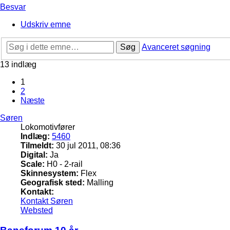
Besvar
Udskriv emne
Søg
Avanceret søgning
13 indlæg
1
2
Næste
Søren
Lokomotivfører
Indlæg:
5460
Tilmeldt:
30 jul 2011, 08:36
Digital:
Ja
Scale:
H0 - 2-rail
Skinnesystem:
Flex
Geografisk sted:
Malling
Kontakt:
Kontakt Søren
Websted