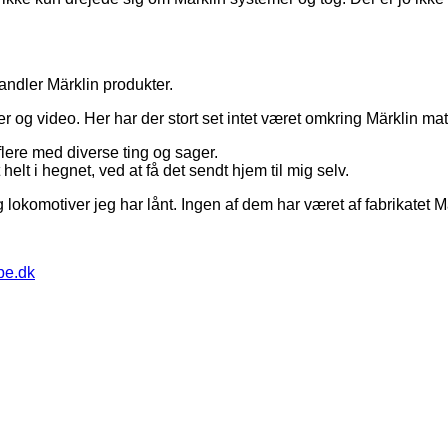
ndler Märklin produkter.
og video. Her har der stort set intet været omkring Märklin mate
lere med diverse ting og sager.
elt i hegnet, ved at få det sendt hjem til mig selv.
okomotiver jeg har lånt. Ingen af dem har været af fabrikatet Mä
pe.dk