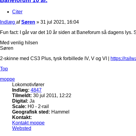
Baneforum 10 år.
Citer
Indlæg
af
Søren
»
31 jul 2021, 16:04
Fun fact: I går var det 10 år siden at Baneforum så dagens lys. S
Med venlig hilsen
Søren
2-skinne med CS3 Plus, tysk forbillede IV, V og VI |
https://rail
Top
moppe
Lokomotivfører
Indlæg:
4847
Tilmeldt:
30 jul 2011, 12:22
Digital:
Ja
Scale:
H0 - 2-rail
Geografisk sted:
Hammel
Kontakt:
Kontakt moppe
Websted