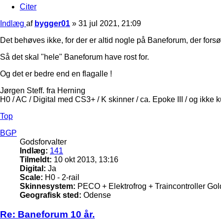
Citer
Indlæg
af
bygger01
»
31 jul 2021, 21:09
Det behøves ikke, for der er altid nogle på Baneforum, der forsøg
Så det skal "hele" Baneforum have rost for.
Og det er bedre end en flagalle !
Jørgen Steff. fra Herning
H0 / AC / Digital med CS3+ / K skinner / ca. Epoke III / og ikke 
Top
BGP
Godsforvalter
Indlæg:
141
Tilmeldt:
10 okt 2013, 13:16
Digital:
Ja
Scale:
H0 - 2-rail
Skinnesystem:
PECO + Elektrofrog + Traincontroller Gol
Geografisk sted:
Odense
Re: Baneforum 10 år.