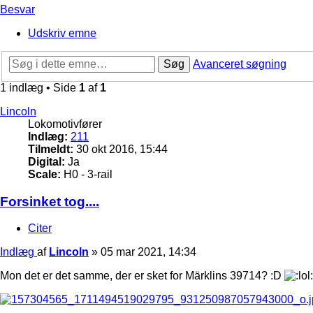
Besvar
Udskriv emne
Søg
Avanceret søgning
1 indlæg • Side
1
af
1
Lincoln
Lokomotivfører
Indlæg:
211
Tilmeldt:
30 okt 2016, 15:44
Digital:
Ja
Scale:
H0 - 3-rail
Forsinket tog....
Citer
Indlæg
af
Lincoln
»
05 mar 2021, 14:34
Mon det er det samme, der er sket for Märklins 39714? :D