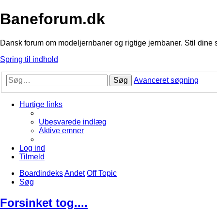
Baneforum.dk
Dansk forum om modeljernbaner og rigtige jernbaner. Stil dine 
Spring til indhold
Søg
Avanceret søgning
Hurtige links
Ubesvarede indlæg
Aktive emner
Log ind
Tilmeld
Boardindeks
Andet
Off Topic
Søg
Forsinket tog....