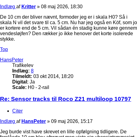
Indlæg
af
Kritter
»
08 maj 2026, 18:30
De 10 cm der bliver nævnt, formoder jeg er i skala H0? Så i
skala N vil det svare til ca. 5 cm. Nu har jeg også en Köf, som jo
er kortere end de 5 cm. Vil sådan én stadig kunne køre gennem
vendesløjfen? Den rækker jo ikke henover det korte isolerede
stykke.
Top
HansPeter
Trafikelev
Indlæg:
8
Tilmeldt:
03 okt 2014, 18:20
Digital:
Ja
Scale:
H0 - 2-rail
Re: Sensor tracks til Roco Z21 multiloop 10797
Citer
Indlæg
af
HansPeter
»
09 maj 2026, 15:17
Jeg burde vist have skrevet en lille opfølgning tidligere. De