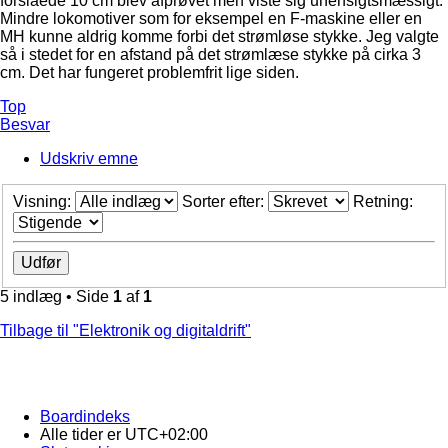
forslåede 10 cm blev afprøvet men viste sig uhensigtsmæssigt.
Mindre lokomotiver som for eksempel en F-maskine eller en
MH kunne aldrig komme forbi det strømløse stykke. Jeg valgte
så i stedet for en afstand på det strømlæse stykke på cirka 3
cm. Det har fungeret problemfrit lige siden.
Top
Besvar
Udskriv emne
Visning:
Sorter efter:
Retning:
5 indlæg • Side
1
af
1
Tilbage til "Elektronik og digitaldrift"
Boardindeks
Alle tider er
UTC+02:00