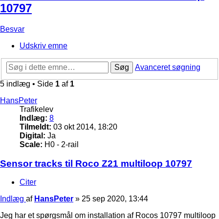
10797
Besvar
Udskriv emne
Søg
Avanceret søgning
5 indlæg • Side
1
af
1
HansPeter
Trafikelev
Indlæg:
8
Tilmeldt:
03 okt 2014, 18:20
Digital:
Ja
Scale:
H0 - 2-rail
Sensor tracks til Roco Z21 multiloop 10797
Citer
Indlæg
af
HansPeter
»
25 sep 2020, 13:44
Jeg har et spørgsmål om installation af Rocos 10797 multiloop