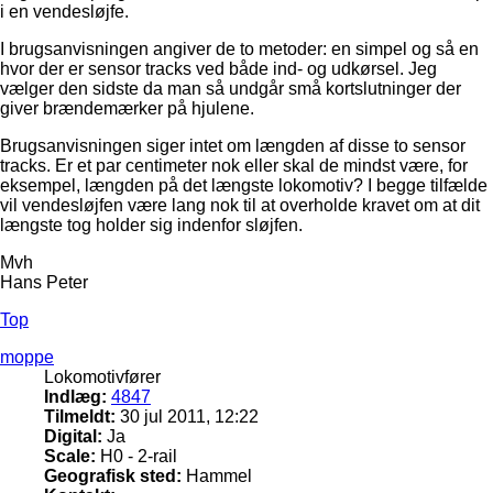
i en vendesløjfe.
I brugsanvisningen angiver de to metoder: en simpel og så en
hvor der er sensor tracks ved både ind- og udkørsel. Jeg
vælger den sidste da man så undgår små kortslutninger der
giver brændemærker på hjulene.
Brugsanvisningen siger intet om længden af disse to sensor
tracks. Er et par centimeter nok eller skal de mindst være, for
eksempel, længden på det længste lokomotiv? I begge tilfælde
vil vendesløjfen være lang nok til at overholde kravet om at dit
længste tog holder sig indenfor sløjfen.
Mvh
Hans Peter
Top
moppe
Lokomotivfører
Indlæg:
4847
Tilmeldt:
30 jul 2011, 12:22
Digital:
Ja
Scale:
H0 - 2-rail
Geografisk sted:
Hammel