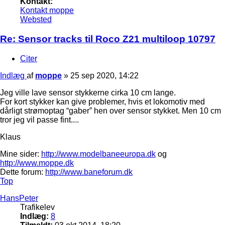
Kontakt:
Kontakt moppe
Websted
Re: Sensor tracks til Roco Z21 multiloop 10797
Citer
Indlæg
af
moppe
»
25 sep 2020, 14:22
Jeg ville lave sensor stykkerne cirka 10 cm lange.
For kort stykker kan give problemer, hvis et lokomotiv med
dårligt strømoptag “gaber” hen over sensor stykket. Men 10 cm
tror jeg vil passe fint....
Klaus
Mine sider:
http://www.modelbaneeuropa.dk
og
http://www.moppe.dk
Dette forum:
http://www.baneforum.dk
Top
HansPeter
Trafikelev
Indlæg:
8