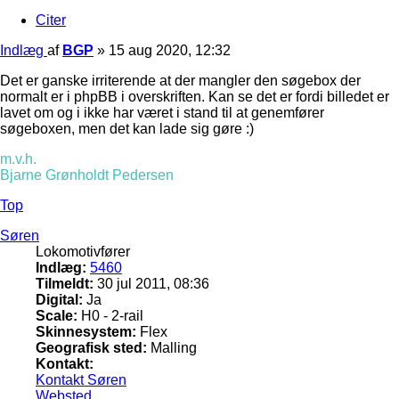
Citer
Indlæg
af
BGP
»
15 aug 2020, 12:32
Det er ganske irriterende at der mangler den søgebox der
normalt er i phpBB i overskriften. Kan se det er fordi billedet er
lavet om og i ikke har været i stand til at genemfører
søgeboxen, men det kan lade sig gøre :)
m.v.h.
Bjarne Grønholdt Pedersen
Top
Søren
Lokomotivfører
Indlæg:
5460
Tilmeldt:
30 jul 2011, 08:36
Digital:
Ja
Scale:
H0 - 2-rail
Skinnesystem:
Flex
Geografisk sted:
Malling
Kontakt:
Kontakt Søren
Websted