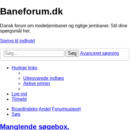
Baneforum.dk
Dansk forum om modeljernbaner og rigtige jernbaner. Stil dine
spørgsmål her.
Spring til indhold
Søg
Avanceret søgning
Hurtige links
Ubesvarede indlæg
Aktive emner
Log ind
Tilmeld
Boardindeks
Andet
Forumsupport
Søg
Manglende søgebox.