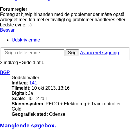
Forumregler
Forsøg at hjælp hinanden med de problemer der måtte opstå.
Arbejdet med forumet er frivilligt og problemer håndteres efter
bedste evne. :-)
Besvar
Udskriv emne
Søg
Avanceret søgning
2 indlæg • Side
1
af
1
BGP
Godsforvalter
Indlæg:
141
Tilmeldt:
10 okt 2013, 13:16
Digital:
Ja
Scale:
H0 - 2-rail
Skinnesystem:
PECO + Elektrofrog + Traincontroller
Gold
Geografisk sted:
Odense
Manglende søgebox.