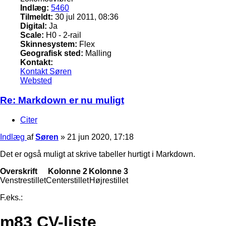
Indlæg:
5460
Tilmeldt:
30 jul 2011, 08:36
Digital:
Ja
Scale:
H0 - 2-rail
Skinnesystem:
Flex
Geografisk sted:
Malling
Kontakt:
Kontakt Søren
Websted
Re: Markdown er nu muligt
Citer
Indlæg
af
Søren
»
21 jun 2020, 17:18
Det er også muligt at skrive tabeller hurtigt i Markdown.
Overskrift
Kolonne 2
Kolonne 3
Venstrestillet
Centerstillet
Højrestillet
F.eks.:
m83 CV-liste