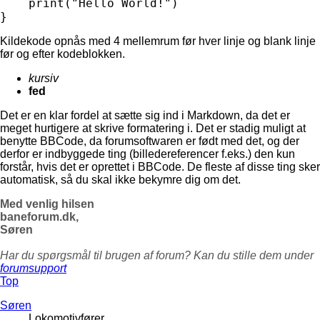
    print("Hello World!")

}
Kildekode opnås med 4 mellemrum før hver linje og blank linje
før og efter kodeblokken.
kursiv
fed
Det er en klar fordel at sætte sig ind i Markdown, da det er
meget hurtigere at skrive formatering i. Det er stadig muligt at
benytte BBCode, da forumsoftwaren er født med det, og der
derfor er indbyggede ting (billedereferencer f.eks.) den kun
forstår, hvis det er oprettet i BBCode. De fleste af disse ting sker
automatisk, så du skal ikke bekymre dig om det.
Med venlig hilsen
baneforum.dk,
Søren
Har du spørgsmål til brugen af forum? Kan du stille dem under
forumsupport
Top
Søren
Lokomotivfører