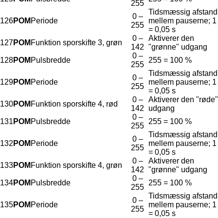
255
Tidsmæssig afstand
0 –
126
POM
Periode
mellem pauserne; 1
255
= 0,05 s
0 –
Aktiverer den
127
POM
Funktion sporskifte 3, grøn
142
"grønne" udgang
0 –
128
POM
Pulsbredde
255 = 100 %
255
Tidsmæssig afstand
0 –
129
POM
Periode
mellem pauserne; 1
255
= 0,05 s
0 –
Aktiverer den "røde"
130
POM
Funktion sporskifte 4, rød
142
udgang
0 –
131
POM
Pulsbredde
255 = 100 %
255
Tidsmæssig afstand
0 –
132
POM
Periode
mellem pauserne; 1
255
= 0,05 s
0 –
Aktiverer den
133
POM
Funktion sporskifte 4, grøn
142
"grønne" udgang
0 –
134
POM
Pulsbredde
255 = 100 %
255
Tidsmæssig afstand
0 –
135
POM
Periode
mellem pauserne; 1
255
= 0,05 s