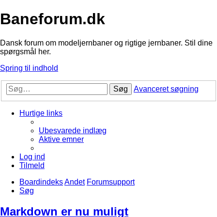
Baneforum.dk
Dansk forum om modeljernbaner og rigtige jernbaner. Stil dine
spørgsmål her.
Spring til indhold
Søg
Avanceret søgning
Hurtige links
Ubesvarede indlæg
Aktive emner
Log ind
Tilmeld
Boardindeks
Andet
Forumsupport
Søg
Markdown er nu muligt