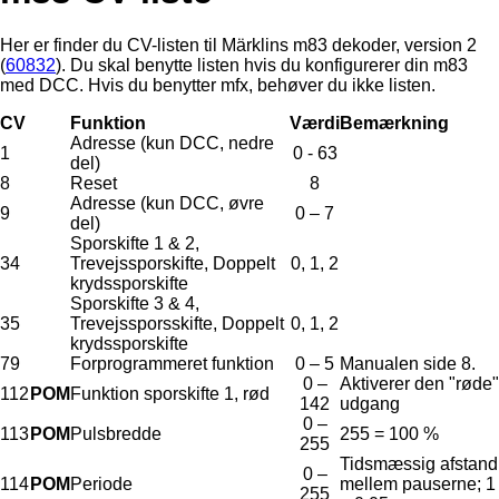
Her er finder du CV-listen til Märklins m83 dekoder, version 2
(
60832
). Du skal benytte listen hvis du konfigurerer din m83
med DCC. Hvis du benytter mfx, behøver du ikke listen.
CV
Funktion
Værdi
Bemærkning
Adresse (kun DCC, nedre
1
0 - 63
del)
8
Reset
8
Adresse (kun DCC, øvre
9
0 – 7
del)
Sporskifte 1 & 2,
34
Trevejssporskifte, Doppelt
0, 1, 2
krydssporskifte
Sporskifte 3 & 4,
35
Trevejssporsskifte, Doppelt
0, 1, 2
krydssporskifte
79
Forprogrammeret funktion
0 – 5
Manualen side 8.
0 –
Aktiverer den "røde"
112
POM
Funktion sporskifte 1, rød
142
udgang
0 –
113
POM
Pulsbredde
255 = 100 %
255
Tidsmæssig afstand
0 –
114
POM
Periode
mellem pauserne; 1
255