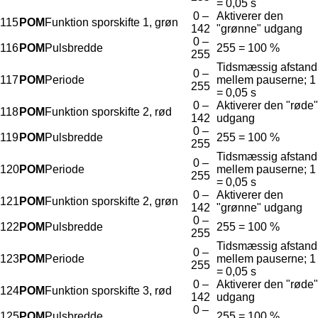
= 0,05 s
0 –
Aktiverer den
115
POM
Funktion sporskifte 1, grøn
142
"grønne" udgang
0 –
116
POM
Pulsbredde
255 = 100 %
255
Tidsmæssig afstand
0 –
117
POM
Periode
mellem pauserne; 1
255
= 0,05 s
0 –
Aktiverer den "røde"
118
POM
Funktion sporskifte 2, rød
142
udgang
0 –
119
POM
Pulsbredde
255 = 100 %
255
Tidsmæssig afstand
0 –
120
POM
Periode
mellem pauserne; 1
255
= 0,05 s
0 –
Aktiverer den
121
POM
Funktion sporskifte 2, grøn
142
"grønne" udgang
0 –
122
POM
Pulsbredde
255 = 100 %
255
Tidsmæssig afstand
0 –
123
POM
Periode
mellem pauserne; 1
255
= 0,05 s
0 –
Aktiverer den "røde"
124
POM
Funktion sporskifte 3, rød
142
udgang
0 –
125
POM
Pulsbredde
255 = 100 %