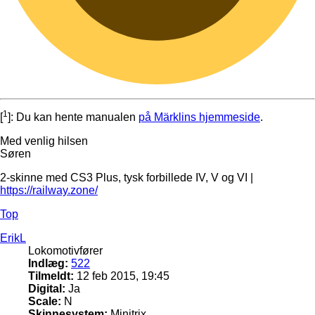
1
[
]: Du kan hente manualen
på Märklins hjemmeside
.
Med venlig hilsen
Søren
2-skinne med CS3 Plus, tysk forbillede IV, V og VI |
https://railway.zone/
Top
ErikL
Lokomotivfører
Indlæg:
522
Tilmeldt:
12 feb 2015, 19:45
Digital:
Ja
Scale:
N
Skinnesystem:
Minitrix