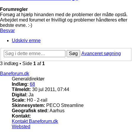
Forumregler
Forsøg at hjælp hinanden med de problemer der måtte opstå.
Arbejdet med forumet er frivilligt og problemer håndteres efter
bedste evne. :-)
Besvar
Udskriv emne
Søg
Avanceret søgning
3 indlæg • Side
1
af
1
Baneforum.dk
Generaldirektør
Indlæg:
68
Tilmeldt:
30 jul 2011, 07:44
Digital:
Ja
Scale:
H0 - 2-rail
Skinnesystem:
PECO Streamline
Geografisk sted:
Aarhus
Kontakt:
Kontakt Baneforum.dk
Websted