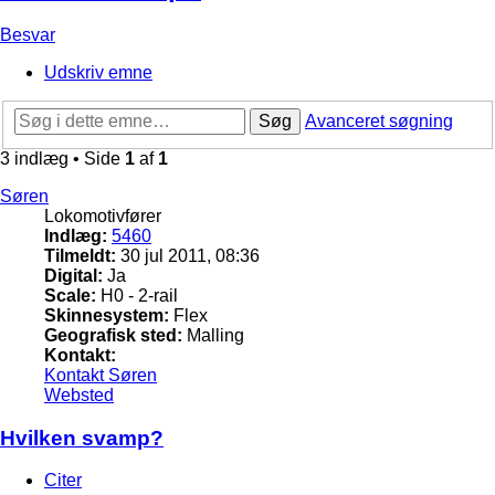
Besvar
Udskriv emne
Søg
Avanceret søgning
3 indlæg • Side
1
af
1
Søren
Lokomotivfører
Indlæg:
5460
Tilmeldt:
30 jul 2011, 08:36
Digital:
Ja
Scale:
H0 - 2-rail
Skinnesystem:
Flex
Geografisk sted:
Malling
Kontakt:
Kontakt Søren
Websted
Hvilken svamp?
Citer