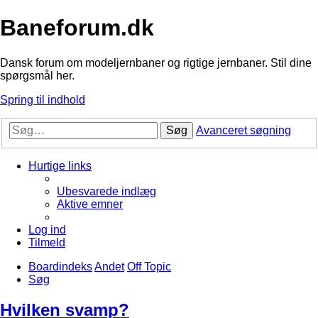
Baneforum.dk
Dansk forum om modeljernbaner og rigtige jernbaner. Stil dine
spørgsmål her.
Spring til indhold
Søg
Avanceret søgning
Hurtige links
Ubesvarede indlæg
Aktive emner
Log ind
Tilmeld
Boardindeks
Andet
Off Topic
Søg
Hvilken svamp?