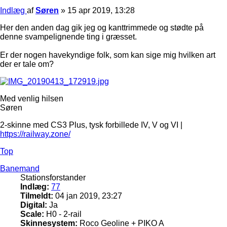
Indlæg
af
Søren
»
15 apr 2019, 13:28
Her den anden dag gik jeg og kanttrimmede og stødte på
denne svampelignende ting i græsset.
Er der nogen havekyndige folk, som kan sige mig hvilken art
der er tale om?
Med venlig hilsen
Søren
2-skinne med CS3 Plus, tysk forbillede IV, V og VI |
https://railway.zone/
Top
Banemand
Stationsforstander
Indlæg:
77
Tilmeldt:
04 jan 2019, 23:27
Digital:
Ja
Scale:
H0 - 2-rail
Skinnesystem:
Roco Geoline + PIKO A