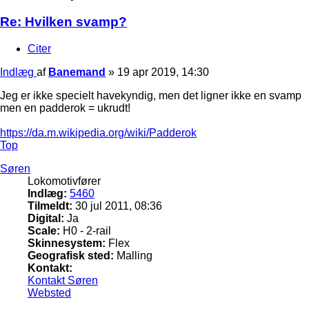
Re: Hvilken svamp?
Citer
Indlæg
af
Banemand
»
19 apr 2019, 14:30
Jeg er ikke specielt havekyndig, men det ligner ikke en svamp
men en padderok = ukrudt!
https://da.m.wikipedia.org/wiki/Padderok
Top
Søren
Lokomotivfører
Indlæg:
5460
Tilmeldt:
30 jul 2011, 08:36
Digital:
Ja
Scale:
H0 - 2-rail
Skinnesystem:
Flex
Geografisk sted:
Malling
Kontakt:
Kontakt Søren
Websted